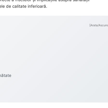
ele de calitate inferioară.
[Arata/Ascun
nătate