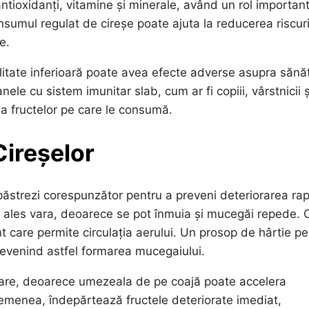
ntioxidanți, vitamine și minerale, având un rol important
nsumul regulat de cireșe poate ajuta la reducerea riscuri
e.
itate inferioară poate avea efecte adverse asupra sănătă
nele cu sistem imunitar slab, cum ar fi copiii, vârstnicii ș
ea fructelor pe care le consumă.
Cireșelor
 păstrezi corespunzător pentru a preveni deteriorarea rap
i ales vara, deoarece se pot înmuia și mucegăi repede. 
ent care permite circulația aerului. Un prosop de hârtie pe
prevenind astfel formarea mucegaiului.
itare, deoarece umezeala de pe coajă poate accelera
semenea, îndepărtează fructele deteriorate imediat,