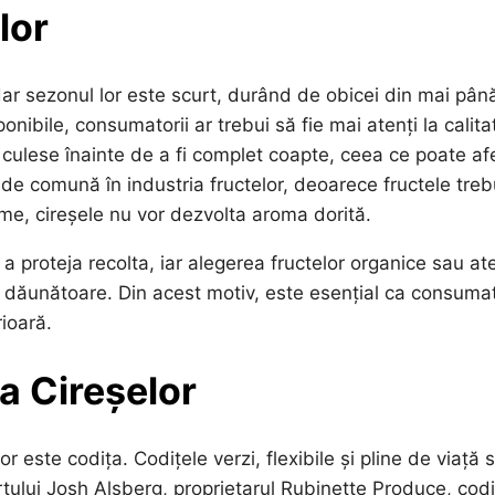
lor
 dar sezonul lor este scurt, durând de obicei din mai până
nibile, consumatorii ar trebui să fie mai atenți la calita
t culese înainte de a fi complet coapte, ceea ce poate af
 de comună în industria fructelor, deoarece fructele treb
reme, cireșele nu vor dezvolta aroma dorită.
 a proteja recolta, iar alegerea fructelor organice sau at
 dăunătoare. Din acest motiv, este esențial ca consumat
ioară.
a Cireșelor
or este codița. Codițele verzi, flexibile și pline de viață 
rtului Josh Alsberg, proprietarul Rubinette Produce, codi