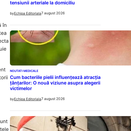
tensiunii arteriale la domiciliu
7 august 2026
by
Echipa Editoriala
 în
tea
ecta
uie
ent
NOUTATI MEDICALE
Cum bacteriile pielii influențează atracția
orii
țânțarilor: O nouă viziune asupra alegerii
victimelor
7 august 2026
by
Echipa Editoriala
sunt
țele