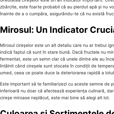
Greutatea cireșelor este un alt indicator important. Ci
zbârcite, este foarte probabil că au pierdut apă și nu vo
înainte de a o cumpăra, asigurându-te că nu există fruc
Mirosul: Un Indicator Cruci
Mirosul cireșelor este un alt detaliu care nu ar trebui ig
indică faptul că sunt în stare bună. Dacă fructele nu mir
fermentat, este un semn clar că unele dintre ele au înce
întâlnit când cireșele sunt stocate în condiții de tempe
umed, ceea ce poate duce la deteriorarea rapidă a lotul
Este important să te familiarizezi cu aceste semne de p
inferioară nu doar că afectează experiența culinară, dar
cireșe miroase neplăcut, este mai bine să alegi alt lot.
Culoarea și Sortimentele d