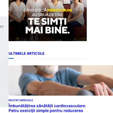
de]
ULTIMELE ARTICOLE
NOUTATI MEDICALE
Îmbunătățirea sănătății cardiovasculare:
Patru exerciții simple pentru reducerea