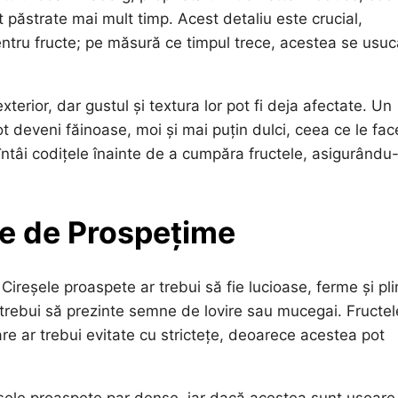
 păstrate mai mult timp. Acest detaliu este crucial,
ntru fructe; pe măsură ce timpul trece, acestea se usuc
terior, dar gustul și textura lor pot fi deja afectate. Un
 deveni făinoase, moi și mai puțin dulci, ceea ce le fac
întâi codițele înainte de a cumpăra fructele, asigurându
ne de Prospețime
 Cireșele proaspete ar trebui să fie lucioase, ferme și pli
r trebui să prezinte semne de lovire sau mucegai. Fructel
re ar trebui evitate cu strictețe, deoarece acestea pot