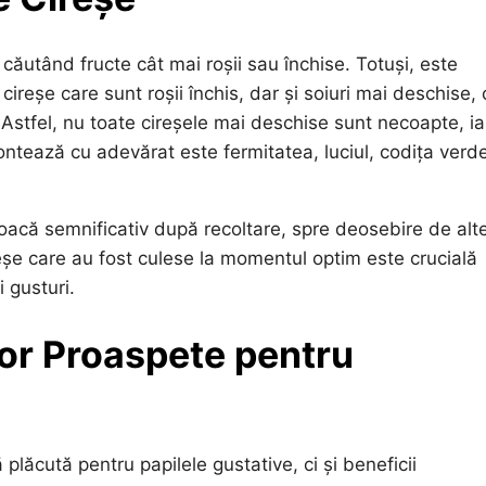
ăutând fructe cât mai roșii sau închise. Totuși, este
cireșe care sunt roșii închis, dar și soiuri mai deschise,
. Astfel, nu toate cireșele mai deschise sunt necoapte, ia
ntează cu adevărat este fermitatea, luciul, codița verde
coacă semnificativ după recoltare, spre deosebire de alt
eșe care au fost culese la momentul optim este crucială
 gusturi.
lor Proaspete pentru
lăcută pentru papilele gustative, ci și beneficii