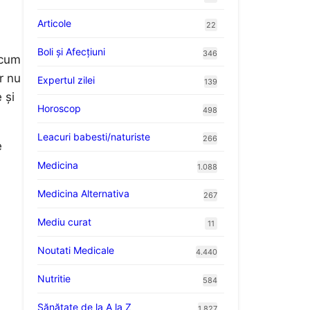
Articole
22
Boli și Afecțiuni
346
 cum
r nu
Expertul zilei
139
 și
Horoscop
498
Leacuri babesti/naturiste
266
e
Medicina
1.088
Medicina Alternativa
267
Mediu curat
11
Noutati Medicale
4.440
Nutritie
584
Sănătate de la A la Z
1.827