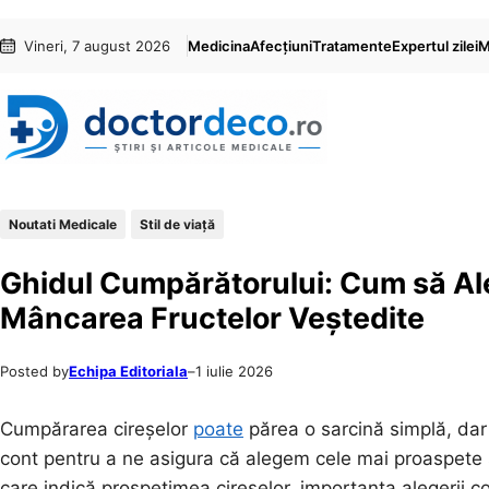
Sari
Skip
Vineri, 7 august 2026
Medicina
Afecțiuni
Tratamente
Expertul zilei
M
la
to
conținut
content
Noutati Medicale
Stil de viaţă
Ghidul Cumpărătorului: Cum să Aleg
Mâncarea Fructelor Veștedite
Posted by
Echipa Editoriala
–
1 iulie 2026
Cumpărarea cireșelor
poate
părea o sarcină simplă, dar î
cont pentru a ne asigura că alegem cele mai proaspete ș
care indică prospețimea cireșelor, importanța alegerii cor