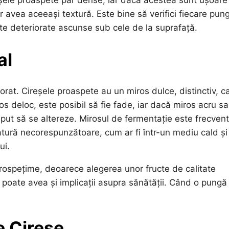
reșele proaspete par dense, iar dacă acestea sunt ușoare
r avea aceeași textură. Este bine să verifici fiecare pun
te deteriorate ascunse sub cele de la suprafață.
al
norat. Cireșele proaspete au un miros dulce, distinctiv, c
os deloc, este posibil să fie fade, iar dacă miros acru s
put să se altereze. Mirosul de fermentație este frecvent
ratură necorespunzătoare, cum ar fi într-un mediu cald și
ui.
rospețime, deoarece alegerea unor fructe de calitate
 poate avea și implicații asupra sănătății. Când o pungă
e Cireșe