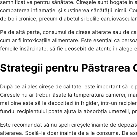
semnificative pentru sănătate. Cireșele sunt bogate în a
combaterea inflamației și susținerea sănătății inimii. Co
de boli cronice, precum diabetul și bolile cardiovascular
Pe de altă parte, consumul de cireșe alterate sau de cal
cum ar fi intoxicațiile alimentare. Este esențial ca persoa
femeile însărcinate, să fie deosebit de atente în aleger
Strategii pentru Păstrarea 
După ce ai ales cireșe de calitate, este important să le
Cireșele nu ar trebui lăsate la temperatura camerei, ma
mai bine este să le depozitezi în frigider, într-un recipi
fundul recipientului poate ajuta la absorbția umezelii, 
Este recomandat să nu speli cireșele înainte de depoz
alterarea. Spală-le doar înainte de a le consuma. De a