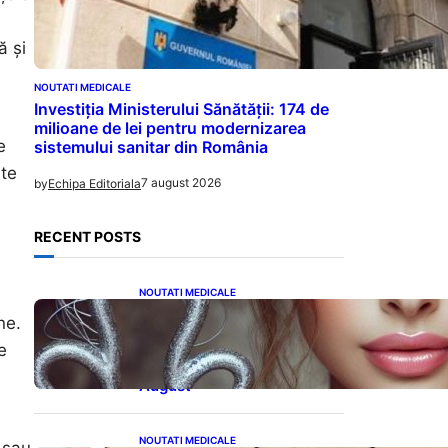
ă și
NOUTATI MEDICALE
Investiția Ministerului Sănătății: 174 de
milioane de lei pentru modernizarea
e
sistemului sanitar din România
-te
7 august 2026
by
Echipa Editoriala
RECENT POSTS
NOUTATI MEDICALE
Influența lui Venus:
ne.
Dragoste, Noroc și
Oportunități pentru Tauri și
e
Balanțe în Weekendul 8-9
August
NOUTATI MEDICALE