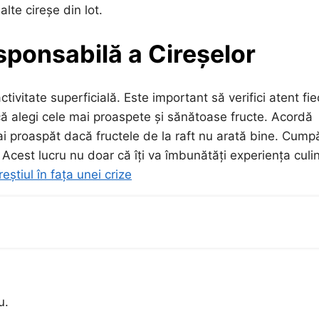
lte cireșe din lot.
ponsabilă a Cireșelor
ctivitate superficială. Este important să verifici atent fi
 că alegi cele mai proaspete și sănătoase fructe. Acordă
mai proaspăt dacă fructele de la raft nu arată bine. Cump
! Acest lucru nu doar că îți va îmbunătăți experiența culi
eștiul în fața unei crize
u.