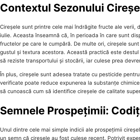
Contextul Sezonului Cireșe
Cireșele sunt printre cele mai îndrăgite fructe ale verii,
iulie. Aceasta înseamnă că, în perioada în care sunt dispo
fructelor pe care le cumpără. De multe ori, cireșele sun
gustul și textura acestora. Această practică este destul
să reziste transportului și stocării, iar culese prea dev
În plus, cireșele sunt adesea tratate cu pesticide pentru
verificate poate reduce expunerea la substanțe chimice
să cunoască cum să identifice cireșele de calitate super
Semnele Prospețimii: Codiț
Unul dintre cele mai simple indicii ale prospețimii cireșel
un semn că cireșele au fost culese recent. Potrivit expe