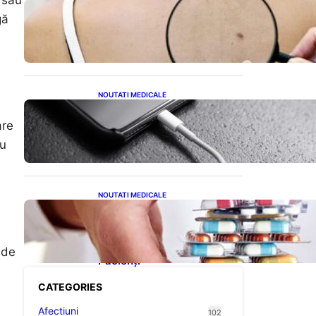
 sau
10 Semne Ascunse ale
gă
Cancerului de Piele: Ce
Trebuie să Știm pentru a Ne
Proteja
NOUTATI MEDICALE
Încărcarea Telefonului Pe
Timp de Noapte: Mituri,
are
Realități și Impact Asupra
au
Bateriei
NOUTATI MEDICALE
Criza Medicamentelor
pentru Tulburări Digestive:
Ce Înseamnă Suspendarea
Colebil și Panzcebil pentru
 de
Pacienți
CATEGORIES
Afectiuni
102