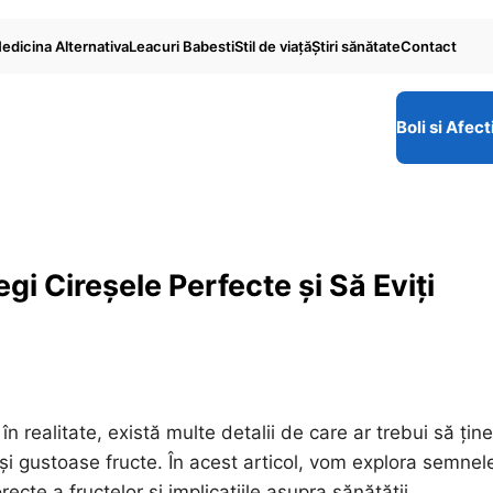
edicina Alternativa
Leacuri Babesti
Stil de viaţă
Ştiri sănătate
Contact
Boli si Afect
i Cireșele Perfecte și Să Eviți
n realitate, există multe detalii de care ar trebui să țin
i gustoase fructe. În acest articol, vom explora semnel
ecte a fructelor și implicațiile asupra sănătății