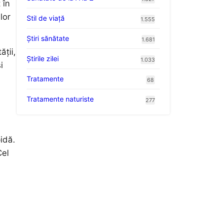
 în
lor
Stil de viaţă
1.555
Ştiri sănătate
1.681
ții,
Știrile zilei
1.033
i
Tratamente
68
Tratamente naturiste
277
idă.
Cel