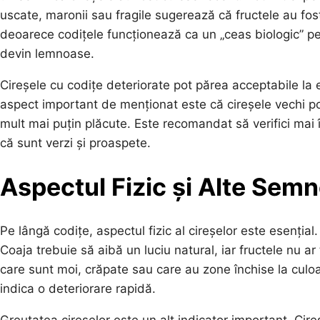
uscate, maronii sau fragile sugerează că fructele au fost
deoarece codițele funcționează ca un „ceas biologic” pe
devin lemnoase.
Cireșele cu codițe deteriorate pot părea acceptabile la ex
aspect important de menționat este că cireșele vechi pot
mult mai puțin plăcute. Este recomandat să verifici mai 
că sunt verzi și proaspete.
Aspectul Fizic și Alte Sem
Pe lângă codițe, aspectul fizic al cireșelor este esențial.
Coaja trebuie să aibă un luciu natural, iar fructele nu a
care sunt moi, crăpate sau care au zone închise la culoa
indica o deteriorare rapidă.