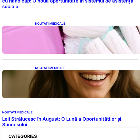
cu handicap: O nouă oportunitate în sistemul de asistență
socială
NOUTATI MEDICALE
Tampoanele menstruale: O analiză profundă
a riscurilor legate de metale toxice
NOUTATI MEDICALE
Ceaiul – Băutura care protejează inima:
Descoperiri recente despre beneficiile
consumului zilnic
NOUTATI MEDICALE
Leii Strălucesc în August: O Lună a Oportunităților și
Succesului
CATEGORIES