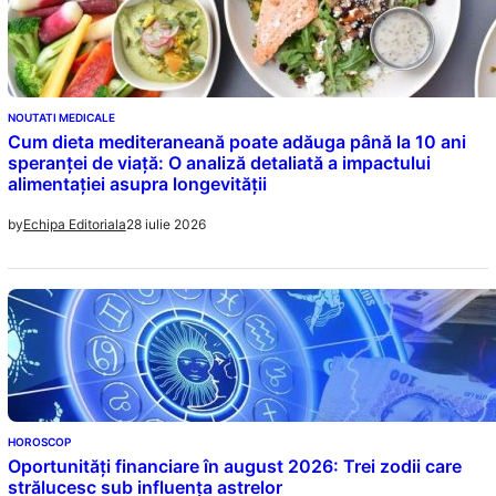
NOUTATI MEDICALE
Cum dieta mediteraneană poate adăuga până la 10 ani
speranței de viață: O analiză detaliată a impactului
alimentației asupra longevității
28 iulie 2026
by
Echipa Editoriala
HOROSCOP
Oportunități financiare în august 2026: Trei zodii care
strălucesc sub influența astrelor