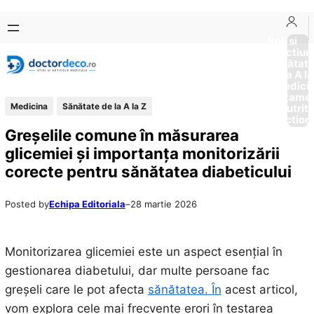
Sari
Skip
la
to
Boli si
Afectiun
conținut
content
Sănătat
de la A la
Medici
Tratame
Medicina
Sănătate de la A la Z
Nutriti
Diction
Greșelile comune în măsurarea
glicemiei și importanța monitorizării
corecte pentru sănătatea diabeticului
Posted by
Echipa Editoriala
–
28 martie 2026
Monitorizarea glicemiei este un aspect esențial în
gestionarea diabetului, dar multe persoane fac
greșeli care le pot afecta
sănătatea. În
acest articol,
vom explora cele mai frecvente erori în testarea