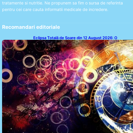
tratamente si nutritie. Ne propunem sa fim o sursa de referinta
pentru cei care cauta informatii medicale de incredere.
Recomandari editoriale
Eclipsa Totală de Soare din 12 August 2026: O
Analiză a Impactului asupra Trei Zodii și a Ciclului de
18 Ani