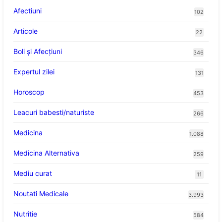
Afectiuni
102
Articole
22
Boli și Afecțiuni
346
Expertul zilei
131
Horoscop
453
Leacuri babesti/naturiste
266
Medicina
1.088
Medicina Alternativa
259
Mediu curat
11
Noutati Medicale
3.993
Nutritie
584