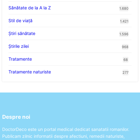
Sănătate de la A la Z
1.680
Stil de viaţă
1.421
Ştiri sănătate
1.596
Știrile zilei
968
Tratamente
68
Tratamente naturiste
277
Despre noi
DoctorDeco este un portal medical dedicat sanatatii romanilor.
Publicam zilnic informatii despre afectiuni, remedii naturiste,