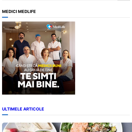
e
a
MEDICI MEDLIFE
r
c
h
ULTIMELE ARTICOLE