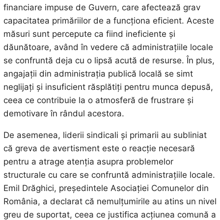
financiare impuse de Guvern, care afectează grav
capacitatea primăriilor de a funcționa eficient. Aceste
măsuri sunt percepute ca fiind ineficiente și
dăunătoare, având în vedere că administrațiile locale
se confruntă deja cu o lipsă acută de resurse. În plus,
angajații din administrația publică locală se simt
neglijați și insuficient răsplătiți pentru munca depusă,
ceea ce contribuie la o atmosferă de frustrare și
demotivare în rândul acestora.
De asemenea, liderii sindicali și primarii au subliniat
că greva de avertisment este o reacție necesară
pentru a atrage atenția asupra problemelor
structurale cu care se confruntă administrațiile locale.
Emil Drăghici, președintele Asociației Comunelor din
România, a declarat că nemulțumirile au atins un nivel
greu de suportat, ceea ce justifica acțiunea comună a