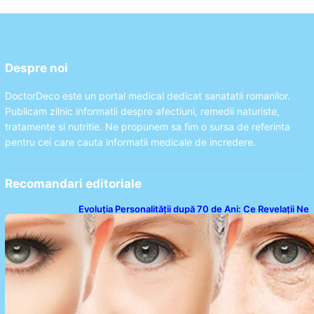
Despre noi
DoctorDeco este un portal medical dedicat sanatatii romanilor.
Publicam zilnic informatii despre afectiuni, remedii naturiste,
tratamente si nutritie. Ne propunem sa fim o sursa de referinta
pentru cei care cauta informatii medicale de incredere.
Recomandari editoriale
Evoluția Personalității după 70 de Ani: Ce Revelații Ne
Oferă Studiile Psihologice