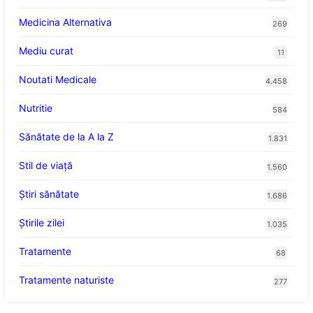
Medicina Alternativa
269
Mediu curat
11
Noutati Medicale
4.458
Nutritie
584
Sănătate de la A la Z
1.831
Stil de viaţă
1.560
Ştiri sănătate
1.686
Știrile zilei
1.035
Tratamente
68
Tratamente naturiste
277