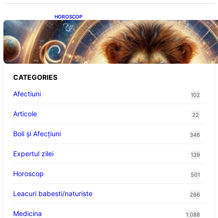
HOROSCOP
Portalul Leului 8/8: Oportunități de
Abundență pentru Cinci Zodii în 2026
CATEGORIES
Afectiuni
102
Articole
22
Boli și Afecțiuni
346
Expertul zilei
139
Horoscop
501
Leacuri babesti/naturiste
266
Medicina
1.088