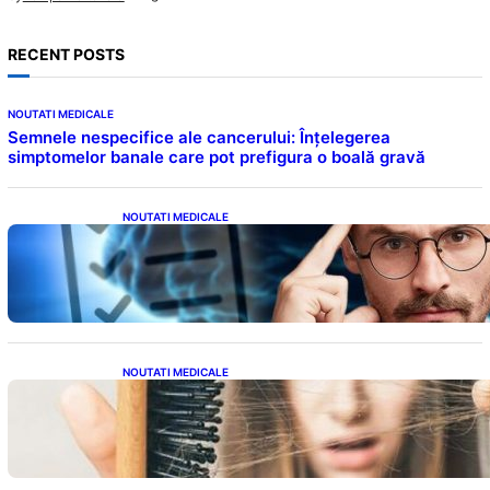
RECENT POSTS
NOUTATI MEDICALE
Semnele nespecifice ale cancerului: Înțelegerea
simptomelor banale care pot prefigura o boală gravă
NOUTATI MEDICALE
Inteligența dincolo de note: Semnele unui IQ
ridicat care nu țin de școală
NOUTATI MEDICALE
Semnele unei deficiențe de proteine:
Impactul asupra sănătății tale