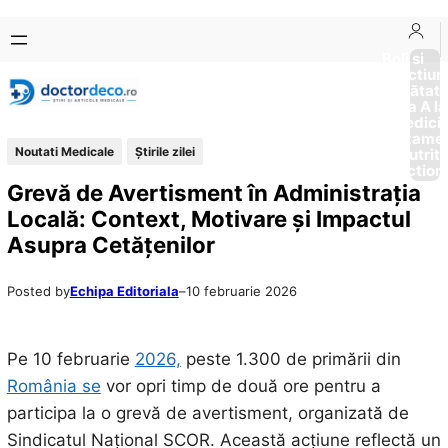
Sari
Skip
la
to
Boli si
Afectiun
conținut
content
Sănătat
de la A la
Medici
Tratame
Noutati Medicale
Știrile zilei
Nutriti
Diction
Grevă de Avertisment în Administrația
Locală: Context, Motivare și Impactul
Asupra Cetățenilor
Posted by
Echipa Editoriala
–
10 februarie 2026
Pe 10 februarie
2026,
peste 1.300 de primării din
România se
vor opri timp de două ore pentru a
participa la o grevă de avertisment, organizată de
Sindicatul Național SCOR. Această acțiune reflectă un