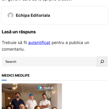
Echipa Editoriala
Lasă un răspuns
Trebuie să fii
autentificat
pentru a publica un
comentariu.
S
e
a
MEDICI MEDLIFE
r
c
h