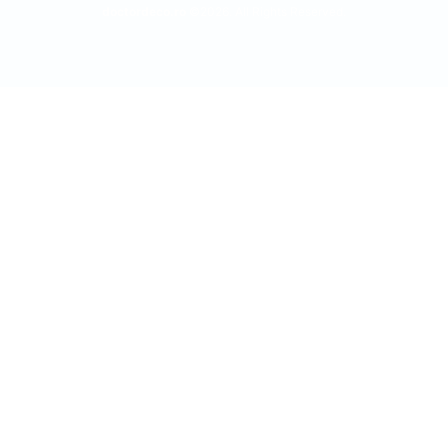
doctordeco.ro
©2026. All Rights Reserved.