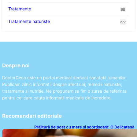
Tratamente
68
Tratamente naturiste
277
Despre noi
DoctorDeco este un portal medical dedicat sanatatii romanilor.
Publicam zilnic informatii despre afectiuni, remedii naturiste,
tratamente si nutritie. Ne propunem sa fim o sursa de referinta
pentru cei care cauta informatii medicale de incredere.
Recomandari editoriale
Prăjitură de post cu mere și scorțișoară: O Delicatesă
Dulce pentru Postul Adormirii Maicii Domnului