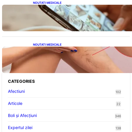
NOUTATI MEDICALE
Revoluția Bateriilor pentru Telefoane:
Avantaje, Provocări și Viitorul Tehnologiei
Energetice
NOUTATI MEDICALE
Varicele și Umflarea Picioarelor pe Caniculă:
Înțelegerea Simptomelor și Măsurilor de
Prevenție
CATEGORIES
Afectiuni
102
Articole
22
Boli și Afecțiuni
346
Expertul zilei
138