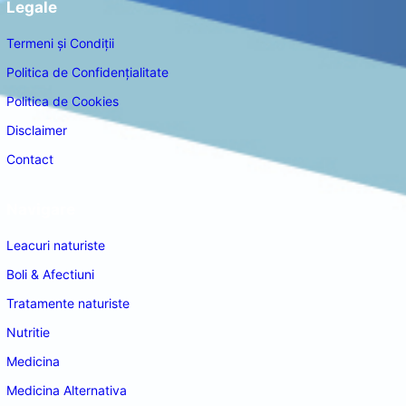
Legale
Termeni și Condiții
Politica de Confidențialitate
Politica de Cookies
Disclaimer
Contact
Navigare
Leacuri naturiste
Boli & Afectiuni
Tratamente naturiste
Nutritie
Medicina
Medicina Alternativa