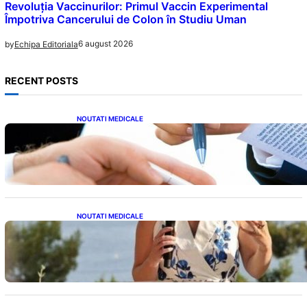
Revoluția Vaccinurilor: Primul Vaccin Experimental
Împotriva Cancerului de Colon în Studiu Uman
6 august 2026
by
Echipa Editoriala
RECENT POSTS
NOUTATI MEDICALE
Acordul României cu Banca Mondială: O
Analiză Detaliată a Împrumutului și
Condițiilor Impuse
NOUTATI MEDICALE
Nașterea prințesei Eugenie la Lisabona: O
alegere plină de semnificație pentru familia
regală britanică