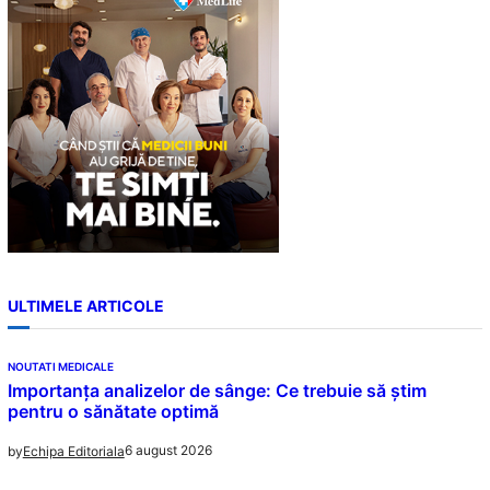
h
ULTIMELE ARTICOLE
NOUTATI MEDICALE
Importanța analizelor de sânge: Ce trebuie să știm
pentru o sănătate optimă
6 august 2026
by
Echipa Editoriala