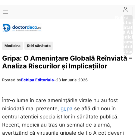
Sari
Skip
la
to
Boli si
Afectiun
conținut
content
Sănătat
de la A la
Medici
Tratame
Medicina
Ştiri sănătate
Nutriti
Diction
Gripa: O Amenințare Globală Reînviată –
Analiza Riscurilor și Implicațiilor
Posted by
Echipa Editoriala
–
23 ianuarie 2026
Într-o lume în care amenințările virale nu au fost
niciodată mai prezente,
gripa
se află din nou în
centrul atenției specialiștilor în sănătate publică.
Recent, medicii au tras un semnal de alarmă,
avertizând că virusurile gripale de tip A pot deveni