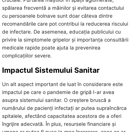
cruciale. Purtarea măștilor în spații aglomerate,
spălarea frecventă a mâinilor și evitarea contactului
cu persoanele bolnave sunt doar câteva dintre
recomandările care pot contribui la reducerea riscului
de infectare. De asemenea, educația publicului cu
privire la simptomele gripelor și importanța consultării
medicale rapide poate ajuta la prevenirea
complicațiilor severe.
Impactul
Sistemului Sanitar
Un alt aspect important de luat în considerare este
impactul pe care o pandemie de gripă l-ar avea
asupra sistemului sanitar. O creștere bruscă a
numărului de pacienți infectați ar putea supraîncărca
spitalele, afectând capacitatea acestora de a oferi
îngrijire adecvată. În plus, resursele financiare și
umane ar putea fi puse la grea încercare, ceea ce ar