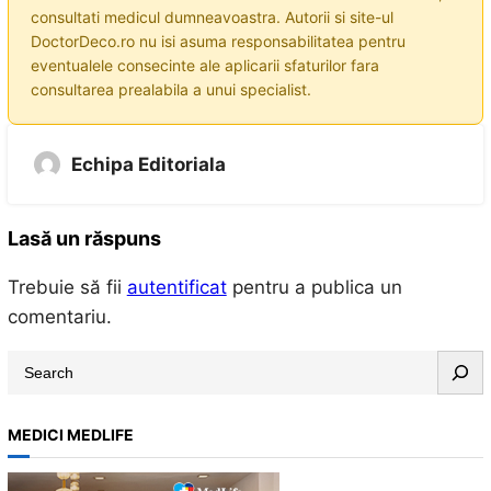
consultati medicul dumneavoastra. Autorii si site-ul
DoctorDeco.ro nu isi asuma responsabilitatea pentru
eventualele consecinte ale aplicarii sfaturilor fara
consultarea prealabila a unui specialist.
Echipa Editoriala
Lasă un răspuns
Trebuie să fii
autentificat
pentru a publica un
comentariu.
S
e
a
MEDICI MEDLIFE
r
c