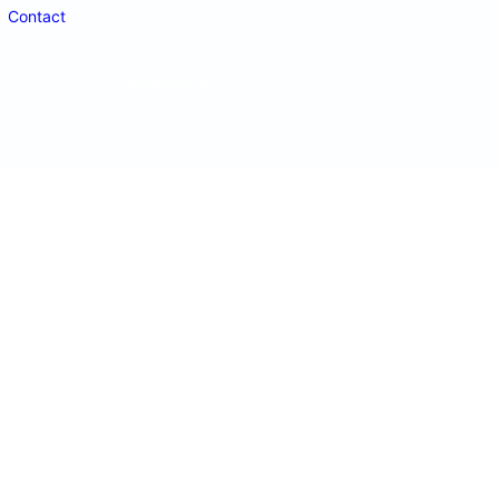
Contact
doctordeco.ro
©2026. All Rights Reserved.