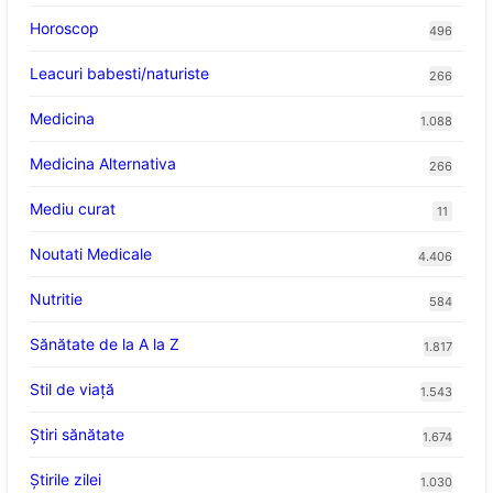
Horoscop
496
Leacuri babesti/naturiste
266
Medicina
1.088
Medicina Alternativa
266
Mediu curat
11
Noutati Medicale
4.406
Nutritie
584
Sănătate de la A la Z
1.817
Stil de viaţă
1.543
Ştiri sănătate
1.674
Știrile zilei
1.030