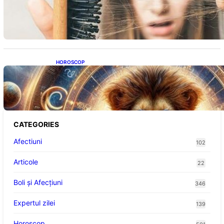
Semnele unei deficiențe de proteine:
Impactul asupra sănătății tale
HOROSCOP
Portalul Leului 8/8: Oportunități de
Abundență pentru Cinci Zodii în 2026
CATEGORIES
Afectiuni
102
Articole
22
Boli și Afecțiuni
346
Expertul zilei
139
Horoscop