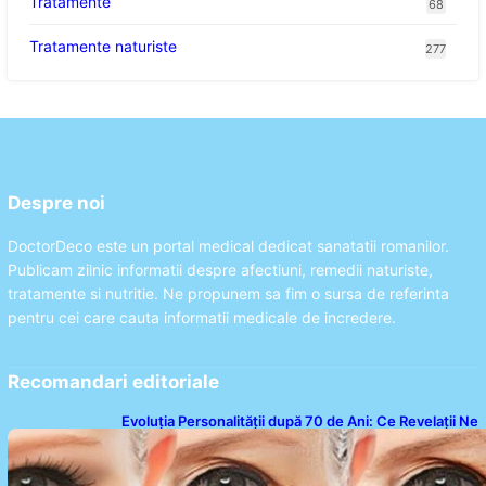
Tratamente
68
Tratamente naturiste
277
Despre noi
DoctorDeco este un portal medical dedicat sanatatii romanilor.
Publicam zilnic informatii despre afectiuni, remedii naturiste,
tratamente si nutritie. Ne propunem sa fim o sursa de referinta
pentru cei care cauta informatii medicale de incredere.
Recomandari editoriale
Evoluția Personalității după 70 de Ani: Ce Revelații Ne
Oferă Studiile Psihologice