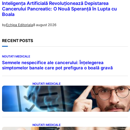
Inteligența Artificială Revoluționează Depistarea
Cancerului Pancreatic: O Nouă Speranță în Lupta cu
Boala
8 august 2026
by
Echipa Editoriala
RECENT POSTS
NOUTATI MEDICALE
Semnele nespecifice ale cancerului: Înțelegerea
simptomelor banale care pot prefigura o boală gravă
NOUTATI MEDICALE
Inteligența dincolo de note: Semnele unui IQ
ridicat care nu țin de școală
NOUTATI MEDICALE