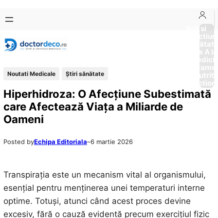
Sari
Skip
la
to
Boli si
Afectiun
conținut
content
Sănătat
de la A la
Medici
Tratame
Noutati Medicale
Ştiri sănătate
Nutriti
Diction
Hiperhidroza: O Afecțiune Subestimată
care Afectează Viața a Miliarde de
Oameni
Posted by
Echipa Editoriala
–
6 martie 2026
Transpirația este un mecanism vital al organismului,
esențial pentru menținerea unei temperaturi interne
optime. Totuși, atunci când acest proces devine
excesiv, fără o cauză evidentă precum exercițiul fizic