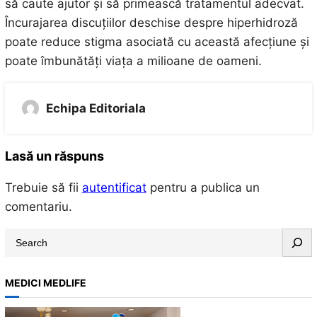
să caute ajutor și să primească tratamentul adecvat.
Încurajarea discuțiilor deschise despre hiperhidroză
poate reduce stigma asociată cu această afecțiune și
poate îmbunătăți viața a milioane de oameni.
Echipa Editoriala
Lasă un răspuns
Trebuie să fii
autentificat
pentru a publica un
comentariu.
S
e
a
MEDICI MEDLIFE
r
c