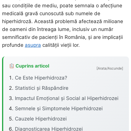
sau condițiile de mediu, poate semnala o afecțiune
medicală gravă cunoscută sub numele de
hiperhidroză. Această problemă afectează milioane
de oameni din întreaga lume, inclusiv un număr
semnificativ de pacienți în România, și are implicații
profunde
asupra
calității vieții lor.
Cuprins articol
[Arata/Ascunde]
Ce Este Hiperhidroza?
Statistici și Răspândire
Impactul Emoțional și Social al Hiperhidrozei
Semnele și Simptomele Hiperhidrozei
Cauzele Hiperhidrozei
Diagnosticarea Hiperhidrozei