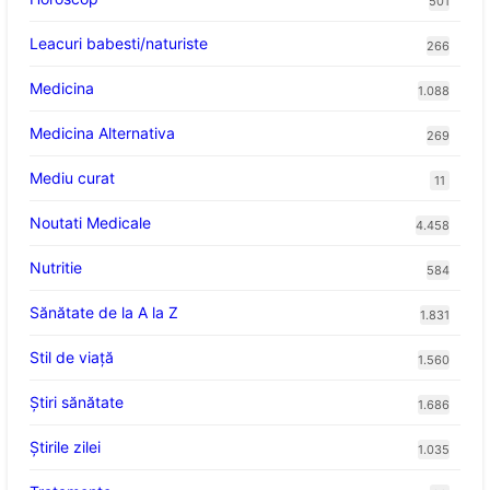
501
Leacuri babesti/naturiste
266
Medicina
1.088
Medicina Alternativa
269
Mediu curat
11
Noutati Medicale
4.458
Nutritie
584
Sănătate de la A la Z
1.831
Stil de viaţă
1.560
Ştiri sănătate
1.686
Știrile zilei
1.035