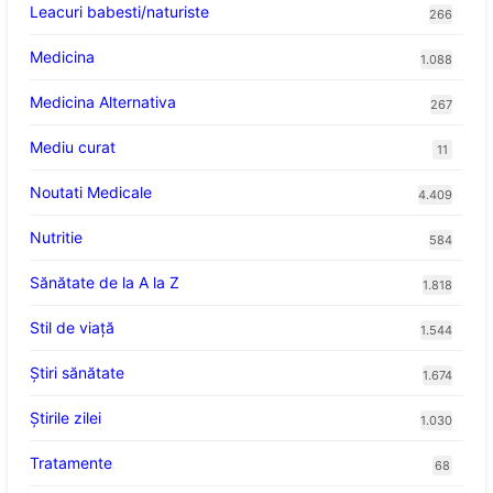
Leacuri babesti/naturiste
266
Medicina
1.088
Medicina Alternativa
267
Mediu curat
11
Noutati Medicale
4.409
Nutritie
584
Sănătate de la A la Z
1.818
Stil de viaţă
1.544
Ştiri sănătate
1.674
Știrile zilei
1.030
Tratamente
68