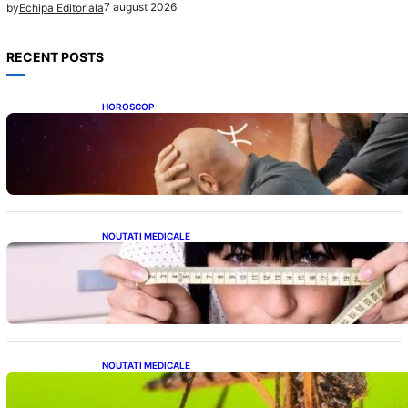
7 august 2026
by
Echipa Editoriala
RECENT POSTS
HOROSCOP
Mituri și Realități: Ce Spun Astrologii Despre
Sufletele Bătrâne și Lunile de Naștere
NOUTATI MEDICALE
Inovație Revoluționară în Tratamentul
Obezității: Gastroplastie Endoscopică fără
Bisturiu
NOUTATI MEDICALE
Virusul West Nile: O Amenințare Tot Mai
Aproape pentru România și Europa