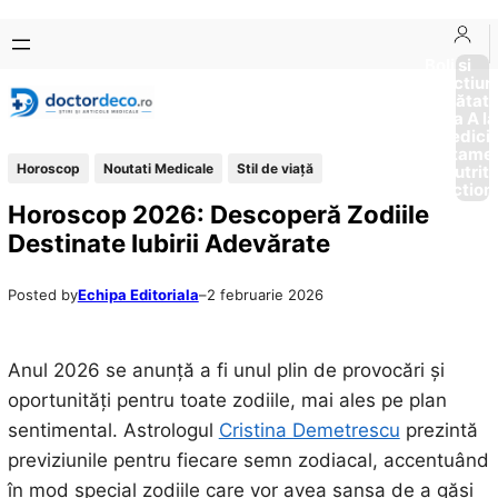
Sari
Skip
la
to
Boli si
Afectiun
conținut
content
Sănătat
de la A la
Medici
Tratame
Horoscop
Noutati Medicale
Stil de viaţă
Nutriti
Diction
Horoscop 2026: Descoperă Zodiile
Destinate Iubirii Adevărate
Posted by
Echipa Editoriala
–
2 februarie 2026
Anul 2026 se anunță a fi unul plin de provocări și
oportunități pentru toate zodiile, mai ales pe plan
sentimental. Astrologul
Cristina Demetrescu
prezintă
previziunile pentru fiecare semn zodiacal, accentuând
în mod special zodiile care vor avea șansa de a găsi