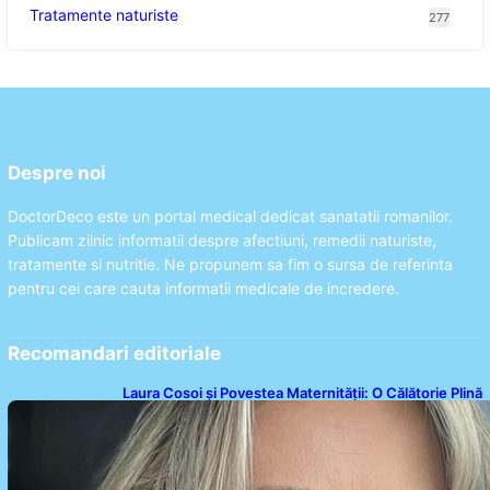
Tratamente naturiste
277
Despre noi
DoctorDeco este un portal medical dedicat sanatatii romanilor.
Publicam zilnic informatii despre afectiuni, remedii naturiste,
tratamente si nutritie. Ne propunem sa fim o sursa de referinta
pentru cei care cauta informatii medicale de incredere.
Recomandari editoriale
Laura Cosoi și Povestea Maternității: O Călătorie Plină
de Dragoste și Provocări