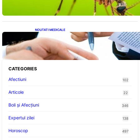
NOUTATI MEDICALE
Acordul României cu Banca Mondială: O
Analiză Detaliată a Împrumutului și
Condițiilor Impuse
CATEGORIES
Afectiuni
102
Articole
22
Boli și Afecțiuni
346
Expertul zilei
138
Horoscop
497