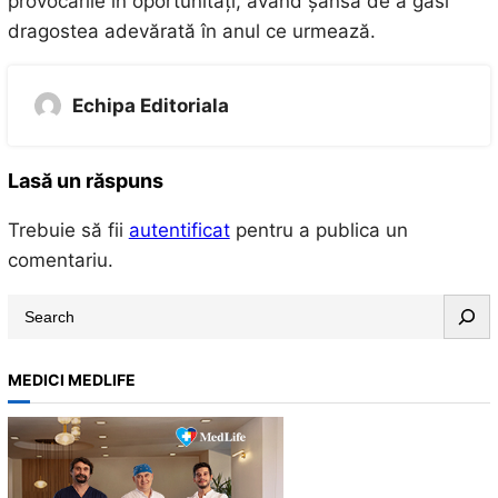
provocările în oportunități, având șansa de a găsi
dragostea adevărată în anul ce urmează.
Echipa Editoriala
Lasă un răspuns
Trebuie să fii
autentificat
pentru a publica un
comentariu.
S
e
a
MEDICI MEDLIFE
r
c
h