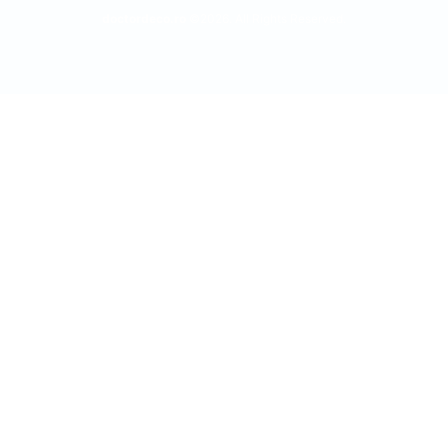
doctordeco.ro
©2026. All Rights Reserved.