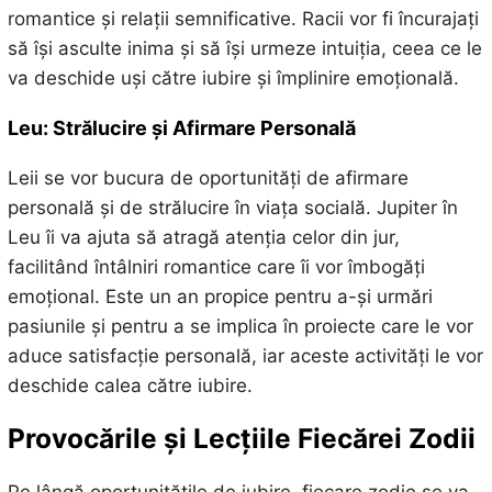
romantice și relații semnificative. Racii vor fi încurajați
să își asculte inima și să își urmeze intuiția, ceea ce le
va deschide uși către iubire și împlinire emoțională.
Leu: Strălucire și Afirmare Personală
Leii se vor bucura de oportunități de afirmare
personală și de strălucire în viața socială. Jupiter în
Leu îi va ajuta să atragă atenția celor din jur,
facilitând întâlniri romantice care îi vor îmbogăți
emoțional. Este un an propice pentru a-și urmări
pasiunile și pentru a se implica în proiecte care le vor
aduce satisfacție personală, iar aceste activități le vor
deschide calea către iubire.
Provocările și Lecțiile Fiecărei Zodii
Pe lângă oportunitățile de iubire, fiecare zodie se va