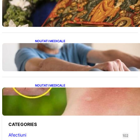
Postul Adormirii Maicii Domnului: Tradiții,
Superstiții și Implicații Spiritualitate în 2026
NOUTATI MEDICALE
Îmbunătățirea sănătății cardiovasculare:
Patru exerciții simple pentru reducerea
tensiunii arteriale la domiciliu
NOUTATI MEDICALE
Cum bacteriile pielii influențează atracția
țânțarilor: O nouă viziune asupra alegerii
victimelor
CATEGORIES
Afectiuni
102