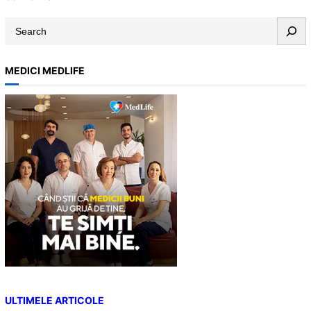
S
e
a
MEDICI MEDLIFE
r
c
h
ULTIMELE ARTICOLE