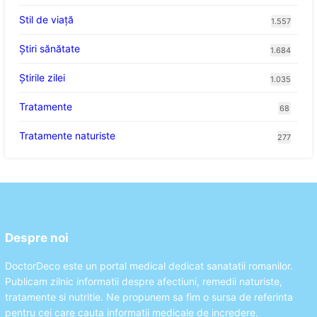
Stil de viaţă
1.557
Ştiri sănătate
1.684
Știrile zilei
1.035
Tratamente
68
Tratamente naturiste
277
Despre noi
DoctorDeco este un portal medical dedicat sanatatii romanilor.
Publicam zilnic informatii despre afectiuni, remedii naturiste,
tratamente si nutritie. Ne propunem sa fim o sursa de referinta
pentru cei care cauta informatii medicale de incredere.