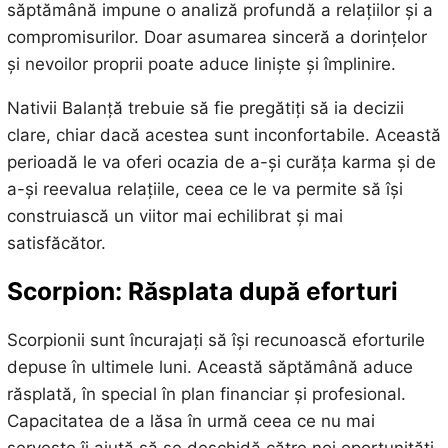
săptămână impune o analiză profundă a relațiilor și a
compromisurilor. Doar asumarea sinceră a dorințelor
și nevoilor proprii poate aduce liniște și împlinire.
Nativii Balanță trebuie să fie pregătiți să ia decizii
clare, chiar dacă acestea sunt inconfortabile. Această
perioadă le va oferi ocazia de a-și curăța karma și de
a-și reevalua relațiile, ceea ce le va permite să își
construiască un viitor mai echilibrat și mai
satisfăcător.
Scorpion: Răsplata după eforturi
Scorpionii sunt încurajați să își recunoască eforturile
depuse în ultimele luni. Această săptămână aduce
răsplată, în special în plan financiar și profesional.
Capacitatea de a lăsa în urmă ceea ce nu mai
servește îi ajută să se deschidă către noi oportunități,