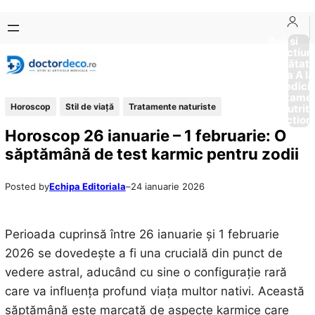
Sari
Skip
la
to
Boli si
Afectiun
conținut
content
Sănătat
de la A la
Medici
Tratame
Horoscop
Stil de viaţă
Tratamente naturiste
Nutriti
Diction
Horoscop 26 ianuarie – 1 februarie: O
săptămână de test karmic pentru zodii
Posted by
Echipa Editoriala
–
24 ianuarie 2026
Perioada cuprinsă între 26 ianuarie și 1 februarie
2026 se dovedește a fi una crucială din punct de
vedere astral, aducând cu sine o configurație rară
care va influența profund viața multor nativi. Această
săptămână este marcată de aspecte karmice care