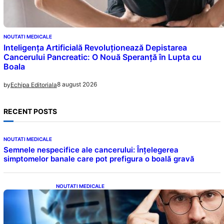
NOUTATI MEDICALE
Inteligența Artificială Revoluționează Depistarea
Cancerului Pancreatic: O Nouă Speranță în Lupta cu
Boala
8 august 2026
by
Echipa Editoriala
RECENT POSTS
NOUTATI MEDICALE
Semnele nespecifice ale cancerului: Înțelegerea
simptomelor banale care pot prefigura o boală gravă
NOUTATI MEDICALE
Inteligența dincolo de note: Semnele unui IQ
ridicat care nu țin de școală