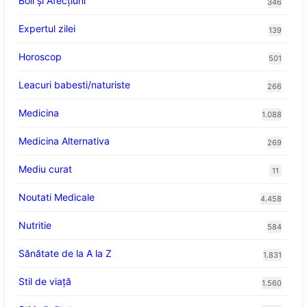
Boli și Afecțiuni
346
Expertul zilei
139
Horoscop
501
Leacuri babesti/naturiste
266
Medicina
1.088
Medicina Alternativa
269
Mediu curat
11
Noutati Medicale
4.458
Nutritie
584
Sănătate de la A la Z
1.831
Stil de viaţă
1.560