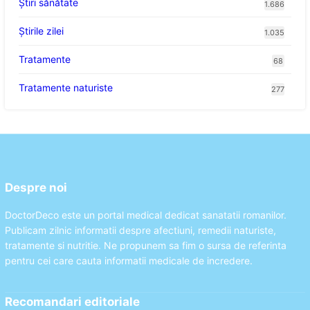
Ştiri sănătate
1.686
Știrile zilei
1.035
Tratamente
68
Tratamente naturiste
277
Despre noi
DoctorDeco este un portal medical dedicat sanatatii romanilor.
Publicam zilnic informatii despre afectiuni, remedii naturiste,
tratamente si nutritie. Ne propunem sa fim o sursa de referinta
pentru cei care cauta informatii medicale de incredere.
Recomandari editoriale