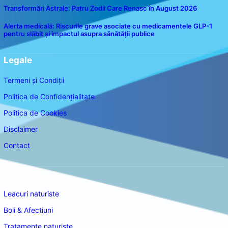
Transformări Astrale: Patru Zodii Care Renasc în August 2026
Alerta medicală: Riscurile grave asociate cu medicamentele GLP-1
pentru slăbit și impactul asupra sănătății publice
Legale
Termeni și Condiții
Politica de Confidențialitate
Politica de Cookies
Disclaimer
Contact
Navigare
Leacuri naturiste
Boli & Afectiuni
Tratamente naturiste