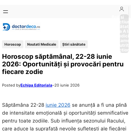
Sari
Skip
la
to
Boli si
Afectiun
conținut
content
Sănătat
de la A la
Medici
Tratame
Horoscop
Noutati Medicale
Ştiri sănătate
Nutriti
Diction
Horoscop săptămânal, 22-28 iunie
2026: Oportunități și provocări pentru
fiecare zodie
Posted by
Echipa Editoriala
–
20 iunie 2026
Săptămâna 22-28
iunie 2026
se anunță a fi una plină
de intensitate emoțională și oportunități semnificative
pentru toate zodiile. Sub influența sezonului Racului,
care aduce la suprafață nevoile sufletești ale fiecărei