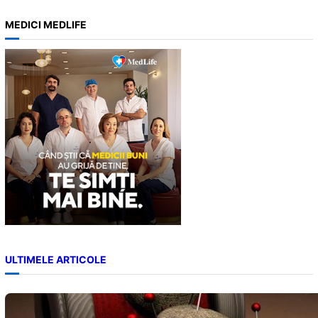
a
MEDICI MEDLIFE
r
c
h
ULTIMELE ARTICOLE