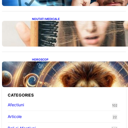
NOUTATI MEDICALE
Semnele unei deficiențe de proteine:
Impactul asupra sănătății tale
HOROSCOP
Portalul Leului 8/8: Oportunități de
Abundență pentru Cinci Zodii în 2026
CATEGORIES
Afectiuni
102
Articole
22