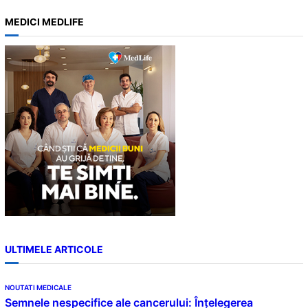
a
MEDICI MEDLIFE
r
c
h
ULTIMELE ARTICOLE
NOUTATI MEDICALE
Semnele nespecifice ale cancerului: Înțelegerea