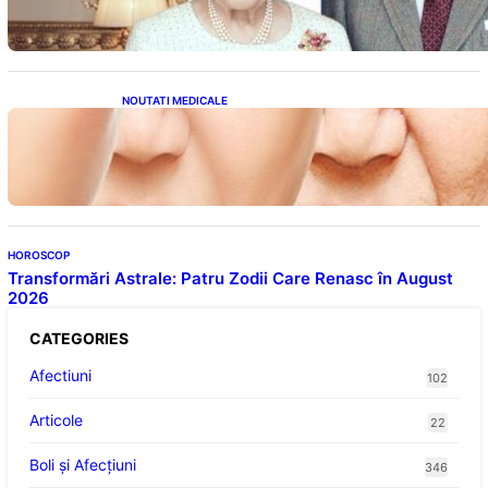
Fost Pe Punctul de a Împlini 100 de Ani
NOUTATI MEDICALE
Evoluția Personalității după 70 de Ani: Ce
Revelații Ne Oferă Studiile Psihologice
HOROSCOP
Transformări Astrale: Patru Zodii Care Renasc în August
2026
CATEGORIES
Afectiuni
102
Articole
22
Boli și Afecțiuni
346