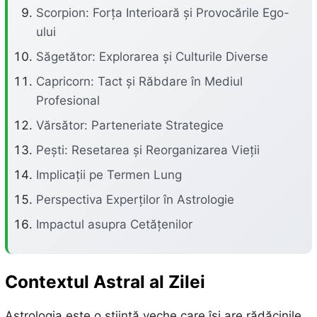
Scorpion: Forța Interioară și Provocările Ego-
ului
Săgetător: Explorarea și Culturile Diverse
Capricorn: Tact și Răbdare în Mediul
Profesional
Vărsător: Parteneriate Strategice
Pești: Resetarea și Reorganizarea Vieții
Implicații pe Termen Lung
Perspectiva Experților în Astrologie
Impactul asupra Cetățenilor
Contextul Astral al Zilei
Astrologia este o știință veche care își are rădăcinile