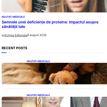
NOUTATI MEDICALE
Semnele unei deficiențe de proteine: Impactul asupra
sănătății tale
8 august 2026
by
Echipa Editoriala
RECENT POSTS
NOUTATI MEDICALE
Somnul Sănătos: Câte Ore Trebuie Să Dormi
în Funcție de Vârstă și Impactul Asupra
Sănătății
NOUTATI MEDICALE
Longevitatea în Rândul Celebrităților: Lecții
din Viața Prințului Philip și a Altora care Au