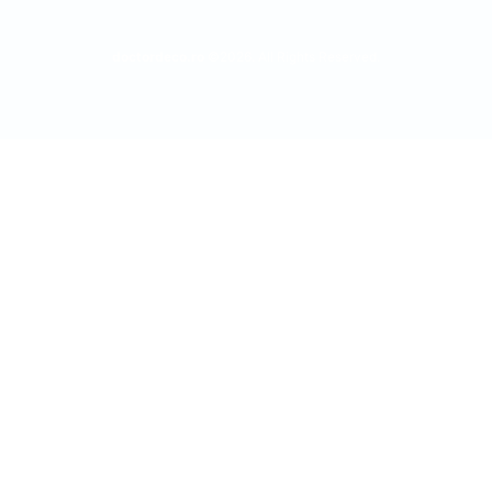
doctordeco.ro
©2026. All Rights Reserved.