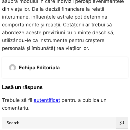
asupra modului în care indivizii percep evenimentele
din viața lor. De la decizii financiare la relații
interumane, influențele astrale pot determina
comportamente și reacții. Cetățenii ar trebui să
abordeze aceste previziuni cu o minte deschisă,
utilizându-le ca instrumente pentru creștere
personală și îmbunătățirea vieților lor.
Echipa Editoriala
Lasă un răspuns
Trebuie să fii
autentificat
pentru a publica un
comentariu.
S
e