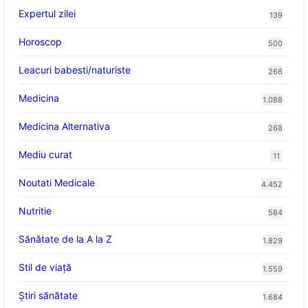
Expertul zilei
139
Horoscop
500
Leacuri babesti/naturiste
266
Medicina
1.088
Medicina Alternativa
268
Mediu curat
11
Noutati Medicale
4.452
Nutritie
584
Sănătate de la A la Z
1.829
Stil de viaţă
1.559
Ştiri sănătate
1.684