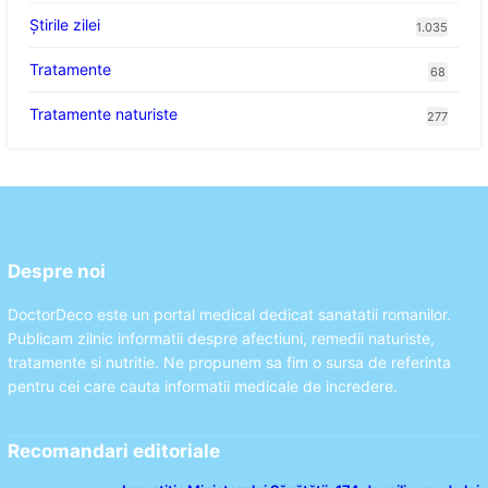
Știrile zilei
1.035
Tratamente
68
Tratamente naturiste
277
Despre noi
DoctorDeco este un portal medical dedicat sanatatii romanilor.
Publicam zilnic informatii despre afectiuni, remedii naturiste,
tratamente si nutritie. Ne propunem sa fim o sursa de referinta
pentru cei care cauta informatii medicale de incredere.
Recomandari editoriale