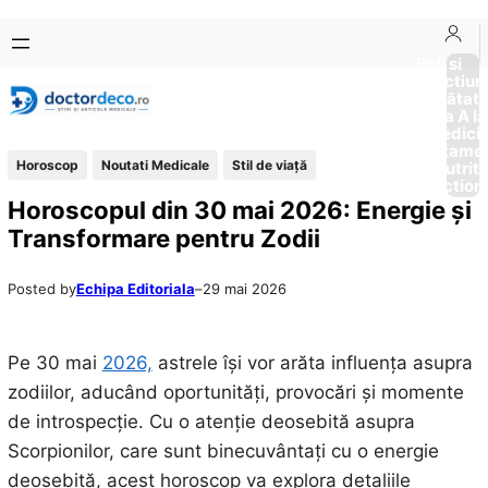
Sari
Skip
la
to
Boli si
Afectiun
conținut
content
Sănătat
de la A la
Medici
Tratame
Horoscop
Noutati Medicale
Stil de viaţă
Nutriti
Diction
Horoscopul din 30 mai 2026: Energie și
Transformare pentru Zodii
Posted by
Echipa Editoriala
–
29 mai 2026
Pe 30 mai
2026,
astrele își vor arăta influența asupra
zodiilor, aducând oportunități, provocări și momente
de introspecție. Cu o atenție deosebită asupra
Scorpionilor, care sunt binecuvântați cu o energie
deosebită, acest horoscop va explora detaliile