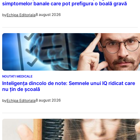
simptomelor banale care pot prefigura o boală gravă
8 august 2026
by
Echipa Editoriala
NOUTATI MEDICALE
Inteligența dincolo de note: Semnele unui IQ ridicat care
nu țin de școală
8 august 2026
by
Echipa Editoriala