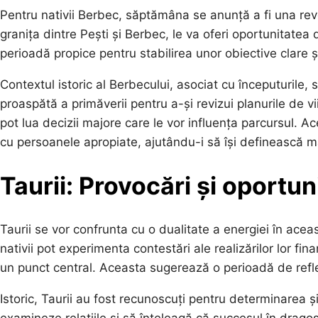
Pentru nativii Berbec, săptămâna se anunță a fi una rev
granița dintre Pești și Berbec, le va oferi oportunitatea
perioadă propice pentru stabilirea unor obiective clare ș
Contextul istoric al Berbecului, asociat cu începuturile,
proaspătă a primăverii pentru a-și revizui planurile de v
pot lua decizii majore care le vor influența parcursul. Ace
cu persoanele apropiate, ajutându-i să își definească ma
Taurii: Provocări și oportun
Taurii se vor confrunta cu o dualitate a energiei în ac
nativii pot experimenta contestări ale realizărilor lor fin
un punct central. Aceasta sugerează o perioadă de reflecț
Istoric, Taurii au fost recunoscuți pentru determinarea ș