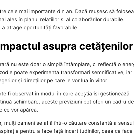
tre cele mai importante din an. Dacă reușesc să folose
ales în planul relațiilor și al colaborărilor durabile.
 a atrage oportunități favorabile.
 impactul asupra cetățenilor
 rară nu este doar o simplă întâmplare, ci reflectă o ener
e zodie poate experimenta transformări semnificative, iar
lor și direcțiilor pe care le vor lua în viitor.
ate fi observat în modul în care aceștia își gestionează
continuă schimbare, aceste previziuni pot oferi un cadru de
le ce vor apărea.
or, mulți oameni se află într-o căutare constantă a sensul
inspirație pentru a face față incertitudinilor, ceea ce face