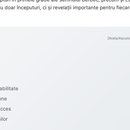
doar începuturi, ci și revelații importante pentru fieca
[Arata/Ascun
abilitate
emne
ucces
ilor