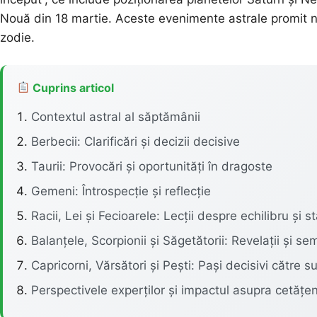
Nouă din 18 martie. Aceste evenimente astrale promit nu 
zodie.
Cuprins articol
Contextul astral al săptămânii
Berbecii: Clarificări și decizii decisive
Taurii: Provocări și oportunități în dragoste
Gemeni: Întrospecție și reflecție
Racii, Lei și Fecioarele: Lecții despre echilibru și st
Balanțele, Scorpionii și Săgetătorii: Revelații și s
Capricorni, Vărsători și Pești: Pași decisivi către s
Perspectivele experților și impactul asupra cetățen