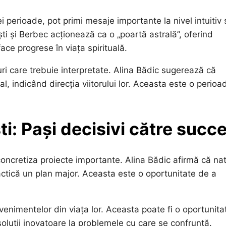
ei perioade, pot primi mesaje importante la nivel intuitiv
ti și Berbec acționează ca o „poartă astrală”, oferind
face progrese în viața spirituală.
ri care trebuie interpretate. Alina Bădic sugerează că
, indicând direcția viitorului lor. Aceasta este o perioa
ti: Pași decisivi către succ
oncretiza proiecte importante. Alina Bădic afirmă că nati
ractică un plan major. Aceasta este o oportunitate de a
venimentelor din viața lor. Aceasta poate fi o oportunita
i soluții inovatoare la problemele cu care se confruntă.