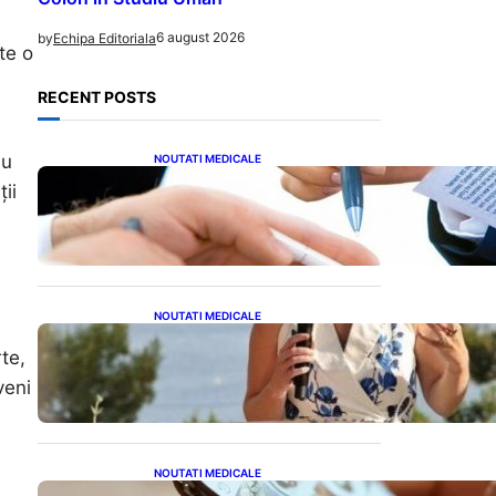
6 august 2026
by
Echipa Editoriala
te o
.
RECENT POSTS
au
NOUTATI MEDICALE
Acordul României cu Banca
ii
Mondială: O Analiză
Detaliată a Împrumutului și
Condițiilor Impuse
NOUTATI MEDICALE
Nașterea prințesei Eugenie
te,
la Lisabona: O alegere plină
de semnificație pentru
veni
familia regală britanică
NOUTATI MEDICALE