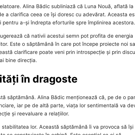
elatoare. Alina Bădic subliniază că Luna Nouă, aflată la
 de a clarifica ceea ce își doresc cu adevărat. Aceasta es
i pentru a-și îndrepta eforturile spre împlinirea acestora
 sugerează că nativii acestui semn pot profita de energia
iitor. Este o săptămână în care pot începe proiecte noi s
astă clarificare poate veni prin introspecție și prin discuț
i bine direcția.
ități în dragoste
eastă săptămână. Alina Bădic menționează că, pe de o par
anciare, iar pe de altă parte, viața lor sentimentală va de
ie și reevaluare a relațiilor.
i stabilitatea lor. Această săptămână îi va provoca să își