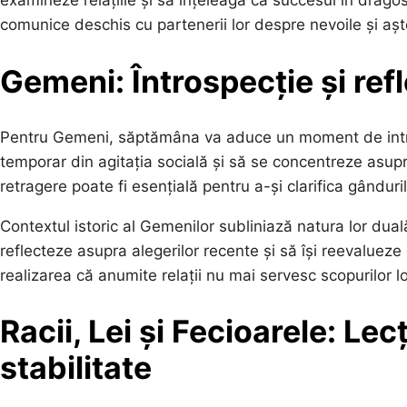
examineze relațiile și să înțeleagă că succesul în dragos
comunice deschis cu partenerii lor despre nevoile și aște
Gemeni: Întrospecție și refl
Pentru Gemeni, săptămâna va aduce un moment de intros
temporar din agitația socială și să se concentreze asupra e
retragere poate fi esențială pentru a-și clarifica gânduri
Contextul istoric al Gemenilor subliniază natura lor dua
reflecteze asupra alegerilor recente și să își reevaluez
realizarea că anumite relații nu mai servesc scopurilor lo
Racii, Lei și Fecioarele: Lec
stabilitate