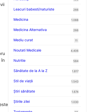
vii
Leacuri babesti/naturiste
266
Medicina
1.088
Medicina Alternativa
266
Mediu curat
11
Noutati Medicale
4.406
bru
 în
Nutritie
584
Sănătate de la A la Z
1.817
Stil de viaţă
1.543
Ştiri sănătate
1.674
Știrile zilei
1.030
 este
Tratamente