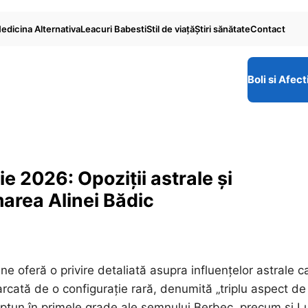
edicina Alternativa
Leacuri Babesti
Stil de viaţă
Ştiri sănătate
Contact
Boli si Afect
 2026: Opoziții astrale și
area Alinei Bădic
ne oferă o privire detaliată asupra influențelor astrale c
rcată de o configurație rară, denumită „triplu aspect de
Neptun în primele grade ale semnului Berbec, precum și L