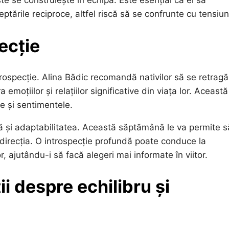
te se construiește în echipă. Este esențial ca ei să
ptările reciproce, altfel riscă să se confrunte cu tensiun
ecție
pecție. Alina Bădic recomandă nativilor să se retragă
moțiilor și relațiilor significative din viața lor. Această
le și sentimentele.
lă și adaptabilitatea. Această săptămână le va permite s
e direcția. O introspecție profundă poate conduce la
r, ajutându-i să facă alegeri mai informate în viitor.
ții despre echilibru și