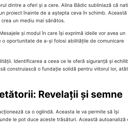
ul dintre a oferi și a cere. Alina Bădic subliniază că nati
r-un proiect înainte de a aștepta ceva în schimb. Această
va crea un mediu mai sănătos.
 Mesajele și modul în care își exprimă ideile vor avea un
e o oportunitate de a-și folosi abilitățile de comunicare
tății. Identificarea a ceea ce le oferă siguranță și echili
ă construiască o fundație solidă pentru viitorul lor, atât
etătorii: Revelații și semne
 acționează ca o oglindă. Aceasta le va permite să își
ă unde le pot duce aceste trăsături. Această autoanaliză