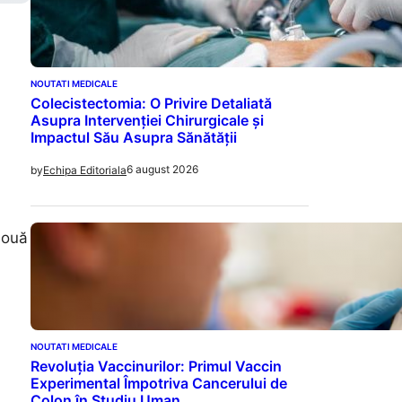
NOUTATI MEDICALE
Colecistectomia: O Privire Detaliată
Asupra Intervenției Chirurgicale și
Impactul Său Asupra Sănătății
6 august 2026
by
Echipa Editoriala
Nouă
NOUTATI MEDICALE
Revoluția Vaccinurilor: Primul Vaccin
Experimental Împotriva Cancerului de
Colon în Studiu Uman