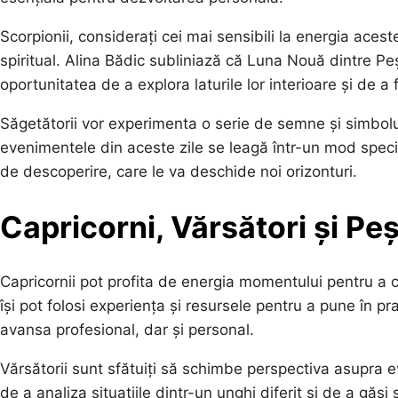
Scorpionii, considerați cei mai sensibili la energia acest
spiritual. Alina Bădic subliniază că Luna Nouă dintre Peș
oportunitatea de a explora laturile lor interioare și de a 
Săgetătorii vor experimenta o serie de semne și simbolu
evenimentele din aceste zile se leagă într-un mod special
de descoperire, care le va deschide noi orizonturi.
Capricorni, Vărsători și Peș
Capricornii pot profita de energia momentului pentru a c
își pot folosi experiența și resursele pentru a pune în p
avansa profesional, dar și personal.
Vărsătorii sunt sfătuiți să schimbe perspectiva asupra e
de a analiza situațiile dintr-un unghi diferit și de a găs