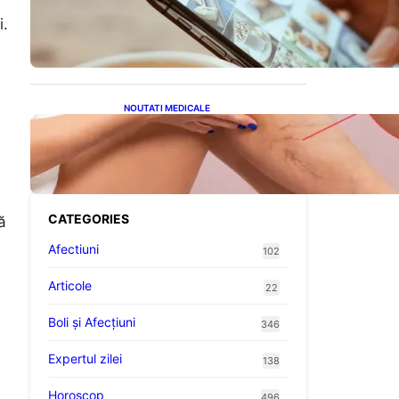
Revoluția Bateriilor pentru
Telefoane: Avantaje,
i.
Provocări și Viitorul
Tehnologiei Energetice
NOUTATI MEDICALE
Varicele și Umflarea
Picioarelor pe Caniculă:
Înțelegerea Simptomelor și
Măsurilor de Prevenție
CATEGORIES
ă
Afectiuni
102
Articole
22
Boli și Afecțiuni
346
Expertul zilei
138
Horoscop
496