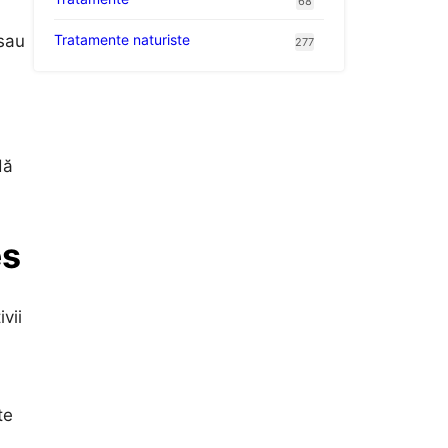
68
Tratamente naturiste
 sau
277
dă
es
vii
te