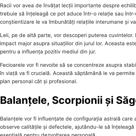
Racii vor avea de învățat lecții importante despre echilibr
trebuie să înțeleagă ce pot aduce într-o relație sau înt
conștientizare le va îmbunătăți relațiile interumane și 
Leii, pe de altă parte, vor descoperi puterea cuvintelor.
impact major asupra situațiilor din jurul lor. Aceasta est
pentru a influența pozitiv mediul din jur.
Fecioarele vor fi nevoite să se concentreze asupra stabili
în viață va fi crucială. Această săptămână le va permite s
plan personal cât și profesional.
Balanțele, Scorpionii și Săg
Balanțele vor fi influențate de configurația astrală care
observe calitățile și defectele, ajutându-le să înțeleag
esențială pentru dezvoltarea personală.