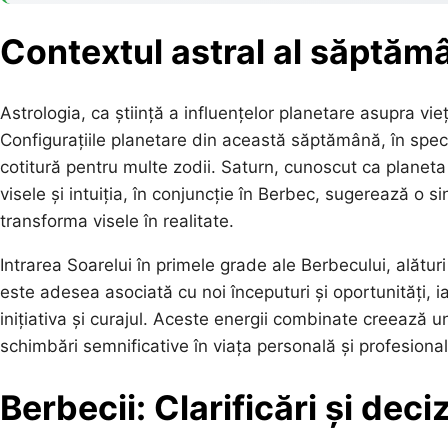
Contextul astral al săptămâ
Astrologia, ca știință a influențelor planetare asupra vieț
Configurațiile planetare din această săptămână, în spec
cotitură pentru multe zodii. Saturn, cunoscut ca planeta l
visele și intuiția, în conjuncție în Berbec, sugerează o s
transforma visele în realitate.
Intrarea Soarelui în primele grade ale Berbecului, alăt
este adesea asociată cu noi începuturi și oportunități, i
inițiativa și curajul. Aceste energii combinate creează u
schimbări semnificative în viața personală și profesional
Berbecii: Clarificări și deci