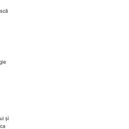
ască
gie
ui și
 ca