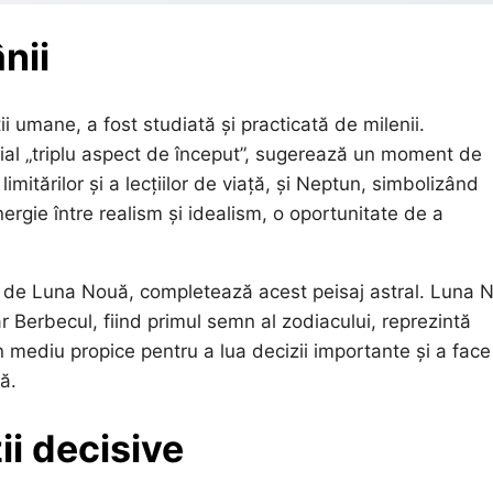
nii
ii umane, a fost studiată și practicată de milenii.
ial „triplu aspect de început”, sugerează un moment de
imitărilor și a lecțiilor de viață, și Neptun, simbolizând
inergie între realism și idealism, o oportunitate de a
uri de Luna Nouă, completează acest peisaj astral. Luna 
ar Berbecul, fiind primul semn al zodiacului, reprezintă
n mediu propice pentru a lua decizii importante și a face
ă.
zii decisive