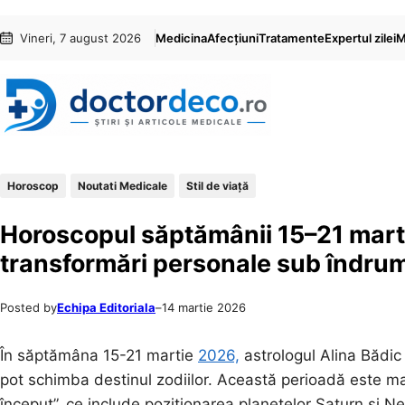
Sari
Skip
Vineri, 7 august 2026
Medicina
Afecțiuni
Tratamente
Expertul zilei
M
la
to
conținut
content
Horoscop
Noutati Medicale
Stil de viaţă
Horoscopul săptămânii 15–21 martie
transformări personale sub îndrum
Posted by
Echipa Editoriala
–
14 martie 2026
În săptămâna 15-21 martie
2026,
astrologul Alina Bădic 
pot schimba destinul zodiilor. Această perioadă este ma
început”, ce include poziționarea planetelor Saturn și 