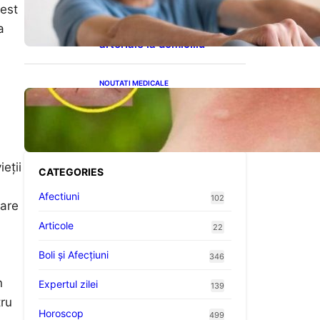
cardiovasculare: Patru
cest
exerciții simple pentru
a
reducerea tensiunii
arteriale la domiciliu
NOUTATI MEDICALE
Cum bacteriile pielii
influențează atracția
țânțarilor: O nouă viziune
asupra alegerii victimelor
eții
CATEGORIES
Afectiuni
102
dare
Articole
22
Boli și Afecțiuni
346
n
Expertul zilei
139
tru
Horoscop
499