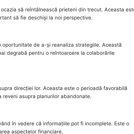
 ocazia să reîntâlnească prieteni din trecut. Aceasta est
tant să fie deschiși la noi perspective.
o oportunitate de a-și reanaliza strategiile. Această
ai degrabă pentru o reîntoarcere la colaborările
asupra direcției lor. Aceasta este o perioadă favorabilă
 a reveni asupra planurilor abandonate.
având în vedere că informațiile pot fi incomplete. Este o
area aspectelor financiare.