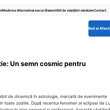
ei
Medicina Alternativa
Leacuri Babesti
Stil de viaţă
Ştiri sănătate
Contact
Boli si Afect
ie: Un semn cosmic pentru
bit de dinamică în astrologie, marcată de evenimente
din toate zodiile. După recentul fenomen al eclipsei de L
icative în plan personal și profesional. Această săptăm