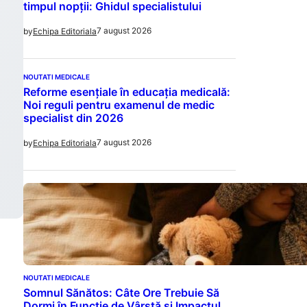
timpul nopții: Ghidul specialistului
7 august 2026
by
Echipa Editoriala
NOUTATI MEDICALE
Reforme esențiale în educația medicală:
Noi reguli pentru examenul de medic
specialist din 2026
7 august 2026
by
Echipa Editoriala
NOUTATI MEDICALE
Somnul Sănătos: Câte Ore Trebuie Să
Dormi în Funcție de Vârstă și Impactul