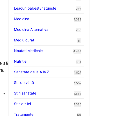
Leacuri babesti/naturiste
266
Medicina
1.088
Medicina Alternativa
268
Mediu curat
11
Noutati Medicale
4.448
Nutritie
584
e să
re.
Sănătate de la A la Z
1.827
Stil de viaţă
1.557
Ştiri sănătate
 le
1.684
Știrile zilei
1.035
Tratamente
68