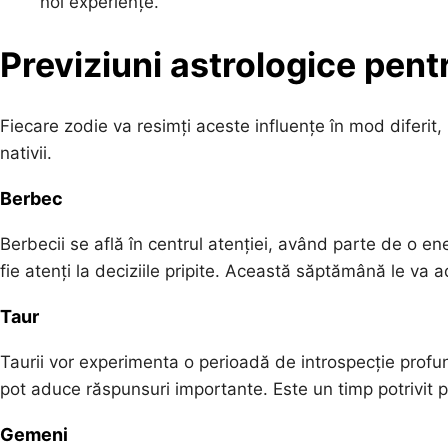
noi experiențe.
Previziuni astrologice pent
Fiecare zodie va resimți aceste influențe în mod diferit, 
nativii.
Berbec
Berbecii se află în centrul atenției, având parte de o en
fie atenți la deciziile pripite. Această săptămână le va a
Taur
Taurii vor experimenta o perioadă de introspecție profundă
pot aduce răspunsuri importante. Este un timp potrivit pent
Gemeni