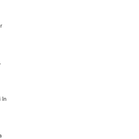
r
.
 în
a