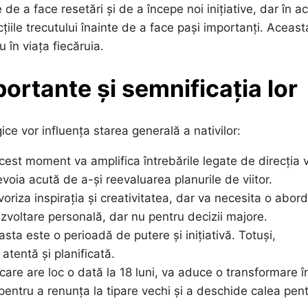
e a face resetări și de a începe noi inițiative, dar în a
țiile trecutului înainte de a face pași importanți. Aceast
 în viața fiecăruia.
ortante și semnificația lor
e vor influența starea generală a nativilor:
est moment va amplifica întrebările legate de direcția vi
evoia acută de a-și reevaluarea planurile de viitor.
oriza inspirația și creativitatea, dar va necesita o abor
ezvoltare personală, dar nu pentru decizii majore.
sta este o perioadă de putere și inițiativă. Totuși,
tentă și planificată.
are are loc o dată la 18 luni, va aduce o transformare î
pentru a renunța la tipare vechi și a deschide calea pen