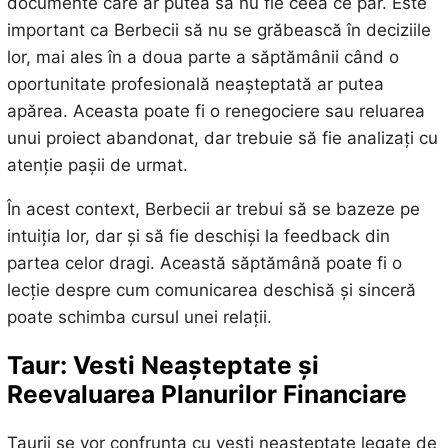
documente care ar putea să nu fie ceea ce par. Este
important ca Berbecii să nu se grăbească în deciziile
lor, mai ales în a doua parte a săptămânii când o
oportunitate profesională neașteptată ar putea
apărea. Aceasta poate fi o renegociere sau reluarea
unui proiect abandonat, dar trebuie să fie analizați cu
atenție pașii de urmat.
În acest context, Berbecii ar trebui să se bazeze pe
intuiția lor, dar și să fie deschiși la feedback din
partea celor dragi. Această săptămână poate fi o
lecție despre cum comunicarea deschisă și sinceră
poate schimba cursul unei relații.
Taur: Vesti Neașteptate și
Reevaluarea Planurilor Financiare
Taurii se vor confrunta cu vești neașteptate legate de