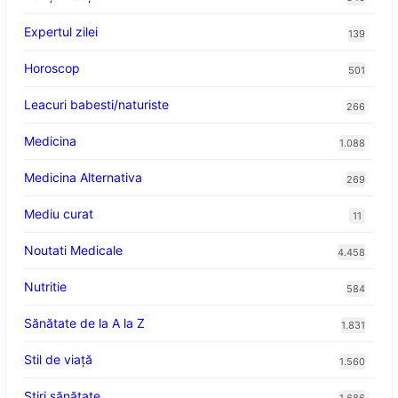
Expertul zilei
139
Horoscop
501
Leacuri babesti/naturiste
266
Medicina
1.088
Medicina Alternativa
269
Mediu curat
11
Noutati Medicale
4.458
Nutritie
584
Sănătate de la A la Z
1.831
Stil de viaţă
1.560
Ştiri sănătate
1.686