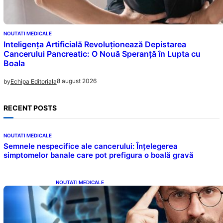
NOUTATI MEDICALE
Inteligența Artificială Revoluționează Depistarea
Cancerului Pancreatic: O Nouă Speranță în Lupta cu
Boala
8 august 2026
by
Echipa Editoriala
RECENT POSTS
NOUTATI MEDICALE
Semnele nespecifice ale cancerului: Înțelegerea
simptomelor banale care pot prefigura o boală gravă
NOUTATI MEDICALE
Inteligența dincolo de note: Semnele unui IQ
ridicat care nu țin de școală