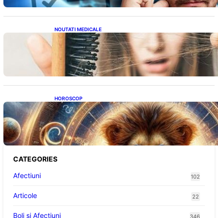
NOUTATI MEDICALE
Semnele unei deficiențe de proteine:
Impactul asupra sănătății tale
HOROSCOP
Portalul Leului 8/8: Oportunități de
Abundență pentru Cinci Zodii în 2026
CATEGORIES
Afectiuni
102
Articole
22
Boli și Afecțiuni
346