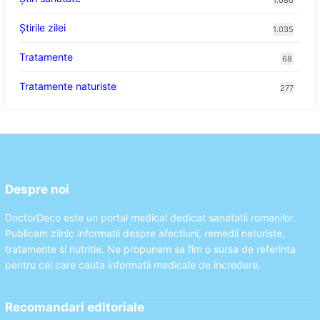
Știrile zilei
1.035
Tratamente
68
Tratamente naturiste
277
Despre noi
DoctorDeco este un portal medical dedicat sanatatii romanilor.
Publicam zilnic informatii despre afectiuni, remedii naturiste,
tratamente si nutritie. Ne propunem sa fim o sursa de referinta
pentru cei care cauta informatii medicale de incredere.
Recomandari editoriale