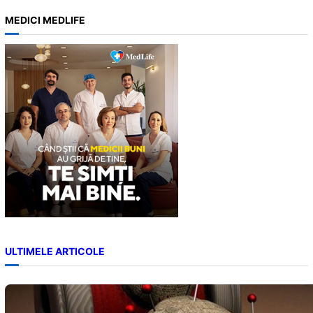
a
MEDICI MEDLIFE
r
c
h
ULTIMELE ARTICOLE