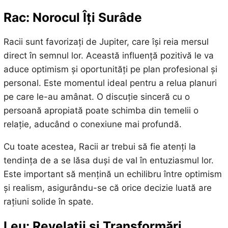
Rac: Norocul Îți Surâde
Racii sunt favorizați de Jupiter, care își reia mersul
direct în semnul lor. Această influență pozitivă le va
aduce optimism și oportunități pe plan profesional și
personal. Este momentul ideal pentru a relua planuri
pe care le-au amânat. O discuție sinceră cu o
persoană apropiată poate schimba din temelii o
relație, aducând o conexiune mai profundă.
Cu toate acestea, Racii ar trebui să fie atenți la
tendința de a se lăsa duși de val în entuziasmul lor.
Este important să mențină un echilibru între optimism
și realism, asigurându-se că orice decizie luată are
rațiuni solide în spate.
Leu: Revelații și Transformări