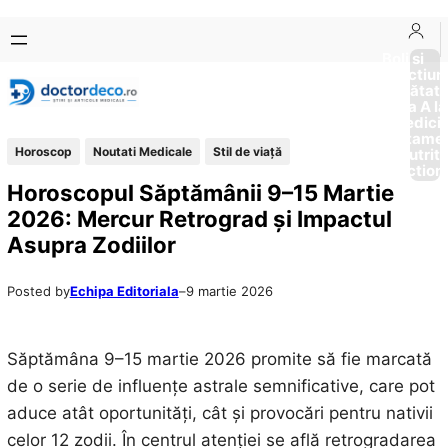
Sari
Skip
la
to
Boli si
Afectiun
conținut
content
Sănătat
de la A la
Medici
Tratame
Horoscop
Noutati Medicale
Stil de viaţă
Nutriti
Diction
Horoscopul Săptămânii 9–15 Martie
2026: Mercur Retrograd și Impactul
Asupra Zodiilor
Posted by
Echipa Editoriala
–
9 martie 2026
Săptămâna 9–15 martie 2026 promite să fie marcată
de o serie de influențe astrale semnificative, care pot
aduce atât oportunități, cât și provocări pentru nativii
celor 12 zodii. În centrul atenției se află retrogradarea