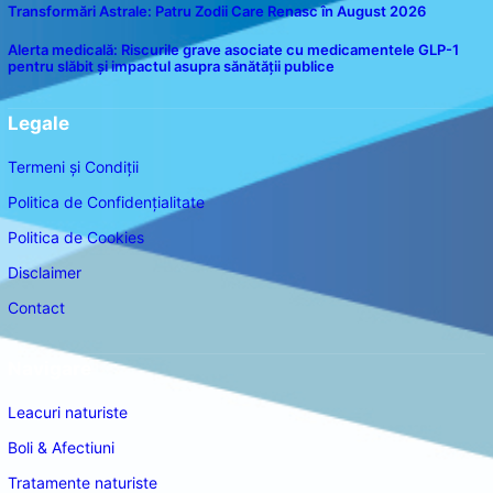
Transformări Astrale: Patru Zodii Care Renasc în August 2026
Alerta medicală: Riscurile grave asociate cu medicamentele GLP-1
pentru slăbit și impactul asupra sănătății publice
Legale
Termeni și Condiții
Politica de Confidențialitate
Politica de Cookies
Disclaimer
Contact
Navigare
Leacuri naturiste
Boli & Afectiuni
Tratamente naturiste