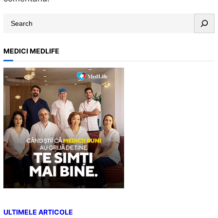
S
e
a
MEDICI MEDLIFE
r
c
h
ULTIMELE ARTICOLE