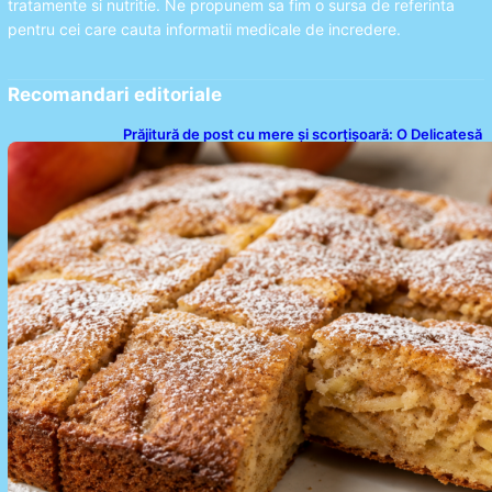
tratamente si nutritie. Ne propunem sa fim o sursa de referinta
pentru cei care cauta informatii medicale de incredere.
Recomandari editoriale
Prăjitură de post cu mere și scorțișoară: O Delicatesă
Dulce pentru Postul Adormirii Maicii Domnului