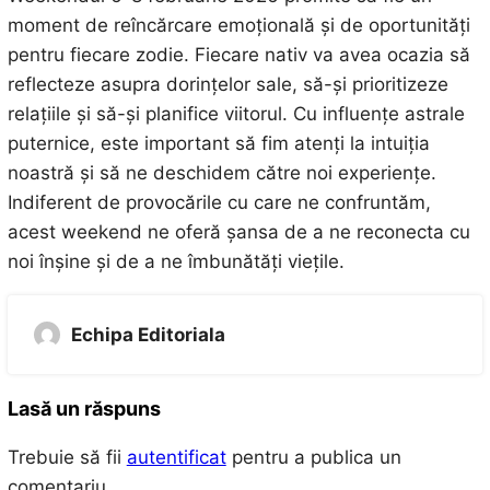
moment de reîncărcare emoțională și de oportunități
pentru fiecare zodie. Fiecare nativ va avea ocazia să
reflecteze asupra dorințelor sale, să-și prioritizeze
relațiile și să-și planifice viitorul. Cu influențe astrale
puternice, este important să fim atenți la intuiția
noastră și să ne deschidem către noi experiențe.
Indiferent de provocările cu care ne confruntăm,
acest weekend ne oferă șansa de a ne reconecta cu
noi înșine și de a ne îmbunătăți viețile.
Echipa Editoriala
Lasă un răspuns
Trebuie să fii
autentificat
pentru a publica un
comentariu.