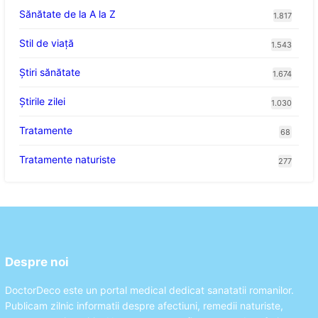
Sănătate de la A la Z
1.817
Stil de viaţă
1.543
Ştiri sănătate
1.674
Știrile zilei
1.030
Tratamente
68
Tratamente naturiste
277
Despre noi
DoctorDeco este un portal medical dedicat sanatatii romanilor.
Publicam zilnic informatii despre afectiuni, remedii naturiste,