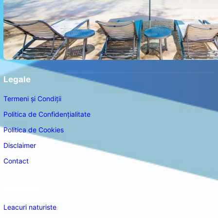
Legale
Termeni și Condiții
Politica de Confidențialitate
Politica de Cookies
Disclaimer
Contact
Navigare
Leacuri naturiste