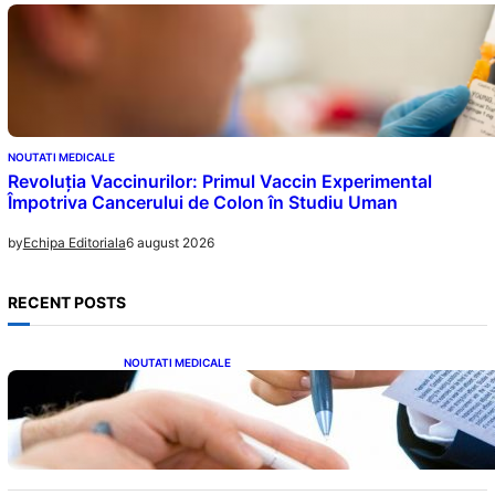
NOUTATI MEDICALE
Revoluția Vaccinurilor: Primul Vaccin Experimental
Împotriva Cancerului de Colon în Studiu Uman
6 august 2026
by
Echipa Editoriala
RECENT POSTS
NOUTATI MEDICALE
Acordul României cu Banca Mondială: O
Analiză Detaliată a Împrumutului și
Condițiilor Impuse