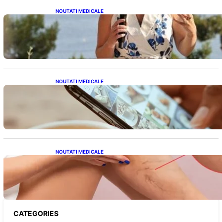
NOUTATI MEDICALE
Nașterea prințesei Eugenie la Lisabona: O
alegere plină de semnificație pentru familia
regală britanică
NOUTATI MEDICALE
Revoluția Bateriilor pentru Telefoane:
Avantaje, Provocări și Viitorul Tehnologiei
Energetice
NOUTATI MEDICALE
Varicele și Umflarea Picioarelor pe Caniculă:
Înțelegerea Simptomelor și Măsurilor de
Prevenție
CATEGORIES