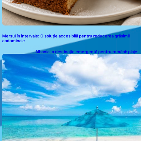
Mersul în intervale: O soluție accesibilă pentru reducerea grăsimii
abdominale
Albania, o destinație emergentă pentru români: plaje
spectaculoase, ape turcoaz și prețuri accesibile