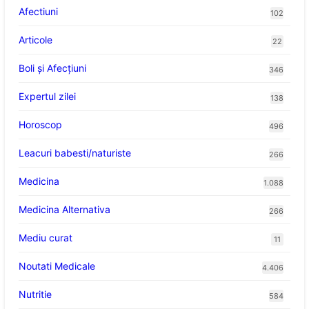
Afectiuni
102
Articole
22
Boli și Afecțiuni
346
Expertul zilei
138
Horoscop
496
Leacuri babesti/naturiste
266
Medicina
1.088
Medicina Alternativa
266
Mediu curat
11
Noutati Medicale
4.406
Nutritie
584