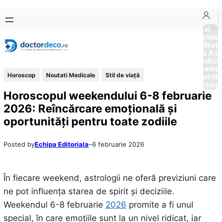
Sari
Skip
la
to
Boli si
Afectiun
conținut
content
Sănătat
de la A la
Medici
Tratame
Horoscop
Noutati Medicale
Stil de viaţă
Nutriti
Diction
Horoscopul weekendului 6-8 februarie
2026: Reîncărcare emoțională și
oportunități pentru toate zodiile
Posted by
Echipa Editoriala
–
6 februarie 2026
În fiecare weekend, astrologii ne oferă previziuni care
ne pot influența starea de spirit și deciziile.
Weekendul 6-8 februarie
2026
promite a fi unul
special, în care emoțiile sunt la un nivel ridicat, iar