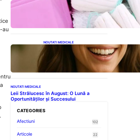
Tampoanele menstruale: O
analiză profundă a riscurilor
legate de metale toxice
tice
e-au
NOUTATI MEDICALE
Ceaiul – Băutura care
protejează inima:
Descoperiri recente despre
beneficiile consumului zilnic
entru
 a
NOUTATI MEDICALE
Leii Strălucesc în August: O Lună a
Oportunităților și Succesului
p
CATEGORIES
.
Afectiuni
102
Articole
22