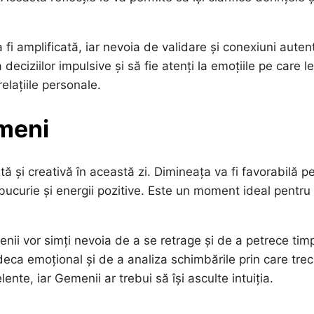
 fi amplificată, iar nevoia de validare și conexiuni auten
deciziilor impulsive și să fie atenți la emoțiile pe care l
elațiile personale.
emeni
ă și creativă în această zi. Dimineața va fi favorabilă p
ce bucurie și energii pozitive. Este un moment ideal pentru
ii vor simți nevoia de a se retrage și de a petrece tim
deca emoțional și de a analiza schimbările prin care trec
lente, iar Gemenii ar trebui să își asculte intuiția.