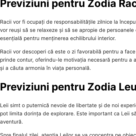
Previziuni pentru Zodia Ra
Racii vor fi ocupați de responsabilitățile zilnice la încep
vor reuși să se relaxeze și să se apropie de persoanele 
esențială pentru menținerea echilibrului interior.
Racii vor descoperi că este o zi favorabilă pentru a face p
prinde contur, oferindu-le motivația necesară pentru a a
și a căuta armonia în viața personală.
Previziuni pentru Zodia Le
Leii simt o puternică nevoie de libertate și de noi experi
pot limita dorința de explorare. Este important ca Leii să
aventură.
Spre finalul zilei, atenția Leilor se va concentra pe obiec