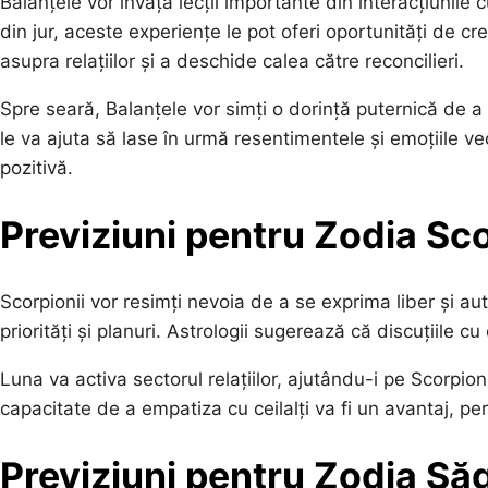
Balanțele vor învăța lecții importante din interacțiunile
din jur, aceste experiențe le pot oferi oportunități de c
asupra relațiilor și a deschide calea către reconcilieri.
Spre seară, Balanțele vor simți o dorință puternică de a
le va ajuta să lase în urmă resentimentele și emoțiile ve
pozitivă.
Previziuni pentru Zodia Sc
Scorpionii vor resimți nevoia de a se exprima liber și aut
priorități și planuri. Astrologii sugerează că discuțiile c
Luna va activa sectorul relațiilor, ajutându-i pe Scorpion
capacitate de a empatiza cu ceilalți va fi un avantaj, 
Previziuni pentru Zodia Să