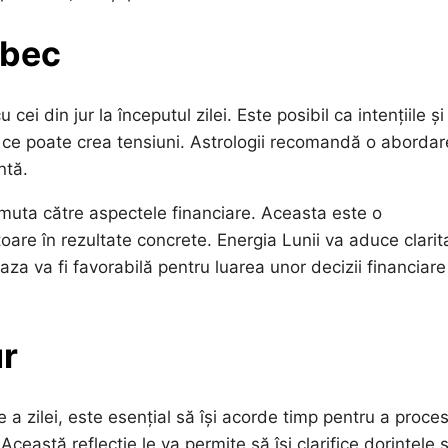
rbec
 cei din jur la începutul zilei. Este posibil ca intențiile și
ea ce poate crea tensiuni. Astrologii recomandă o abordar
ntă.
muta către aspectele financiare. Aceasta este o
oare în rezultate concrete. Energia Lunii va aduce clarit
aza va fi favorabilă pentru luarea unor decizii financiare
ur
e a zilei, este esențial să își acorde timp pentru a proce
eastă reflecție le va permite să își clarifice dorințele ș