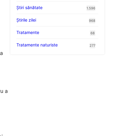
Ştiri sănătate
1.596
Știrile zilei
968
Tratamente
68
Tratamente naturiste
277
 a
ru a