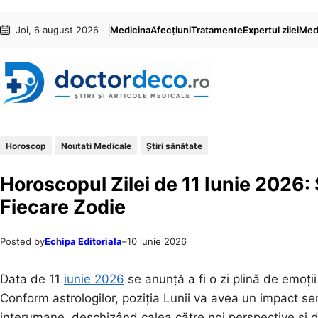
Sari
Skip
Joi, 6 august 2026
Medicina
Afecțiuni
Tratamente
Expertul zilei
Medi
la
to
conținut
content
Horoscop
Noutati Medicale
Ştiri sănătate
Horoscopul Zilei de 11 Iunie 2026:
Fiecare Zodie
Posted by
Echipa Editoriala
–
10 iunie 2026
Data de 11
iunie 2026
se anunță a fi o zi plină de emoți
Conform astrologilor, poziția Lunii va avea un impact semn
interumane, deschizând calea către noi perspective și de