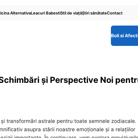
cina Alternativa
Leacuri Babesti
Stil de viaţă
Ştiri sănătate
Contact
Boli si Afect
 Schimbări și Perspective Noi pent
i și transformări astrale pentru toate semnele zodiacale.
ificativ asupra stării noastre emoționale și a relațiilor
cizii importante. În continuare, vom explora previziunil