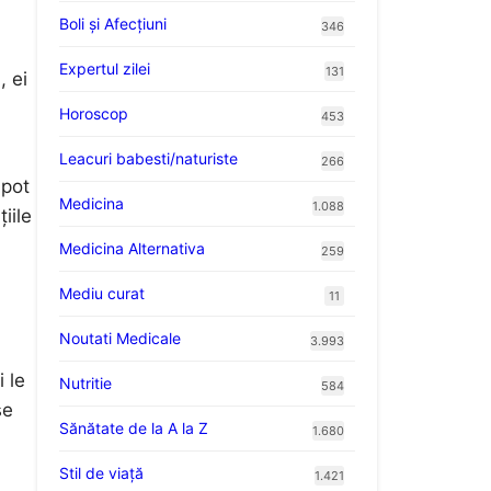
Boli și Afecțiuni
346
Expertul zilei
131
, ei
Horoscop
453
Leacuri babesti/naturiste
266
 pot
Medicina
1.088
iile
Medicina Alternativa
259
Mediu curat
11
Noutati Medicale
3.993
i le
Nutritie
584
se
Sănătate de la A la Z
1.680
Stil de viaţă
1.421