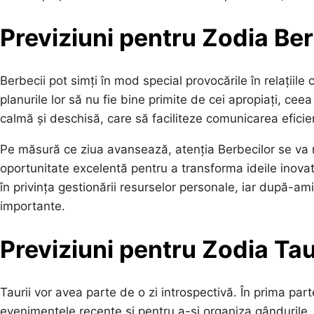
Previziuni pentru Zodia Be
Berbecii pot simți în mod special provocările în relațiile cu
planurile lor să nu fie bine primite de cei apropiați, ce
calmă și deschisă, care să faciliteze comunicarea eficie
Pe măsură ce ziua avansează, atenția Berbecilor se va 
oportunitate excelentă pentru a transforma ideile inovat
în privința gestionării resurselor personale, iar după-ami
importante.
Previziuni pentru Zodia Ta
Taurii vor avea parte de o zi introspectivă. În prima part
evenimentele recente și pentru a-și organiza gândurile. Ac