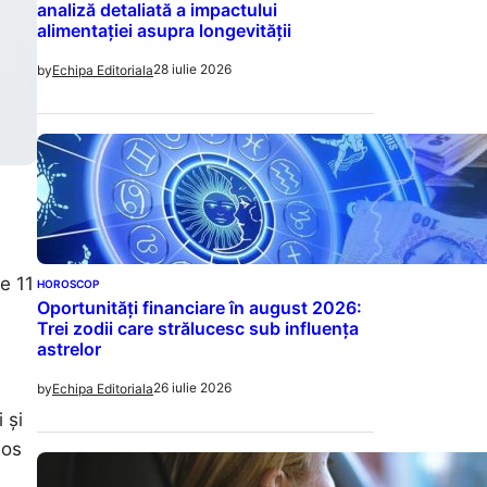
analiză detaliată a impactului
alimentației asupra longevității
28 iulie 2026
by
Echipa Editoriala
de 11
HOROSCOP
Oportunități financiare în august 2026:
Trei zodii care strălucesc sub influența
astrelor
26 iulie 2026
by
Echipa Editoriala
 și
ios