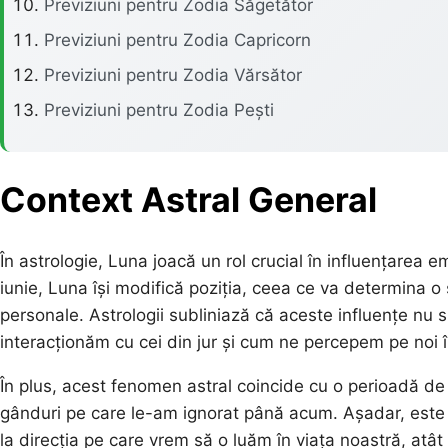
Previziuni pentru Zodia Săgetător
Previziuni pentru Zodia Capricorn
Previziuni pentru Zodia Vărsător
Previziuni pentru Zodia Pești
Context Astral General
În astrologie, Luna joacă un rol crucial în influențarea emo
iunie, Luna își modifică poziția, ceea ce va determina o s
personale. Astrologii subliniază că aceste influențe nu s
interacționăm cu cei din jur și cum ne percepem pe noi î
În plus, acest fenomen astral coincide cu o perioadă de 
gânduri pe care le-am ignorat până acum. Așadar, este o
la direcția pe care vrem să o luăm în viața noastră, atât 