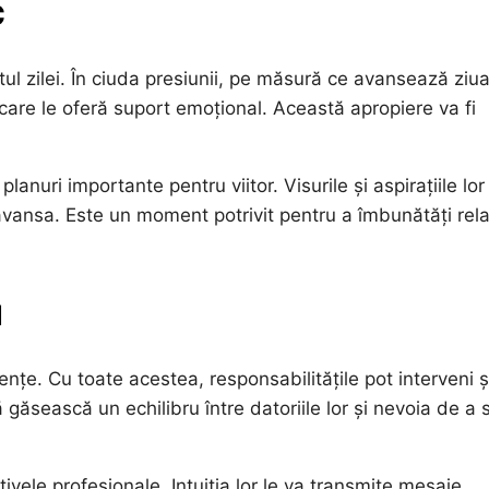
c
utul zilei. În ciuda presiunii, pe măsură ce avansează ziua
care le oferă suport emoțional. Această apropiere va fi
lanuri importante pentru viitor. Visurile și aspirațiile lor
vansa. Este un moment potrivit pentru a îmbunătăți relaț
u
ențe. Cu toate acestea, responsabilitățile pot interveni ș
 găsească un echilibru între datoriile lor și nevoia de a 
tivele profesionale. Intuiția lor le va transmite mesaje