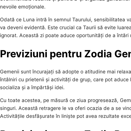
nevoile emoționale.
Odată ce Luna intră în semnul Taurului, sensibilitatea va
va deveni evidentă. Este crucial ca Taurii să evite luarea 
ignorat. Această zi poate aduce oportunități de a întări r
Previziuni pentru Zodia G
Gemenii sunt încurajați să adopte o atitudine mai relaxat
întâlniri cu prietenii și activități de grup, care pot adu
socializa și a împărtăși idei.
Cu toate acestea, pe măsură ce ziua progresează, Gemen
singuri. Această retragere le va oferi ocazia de a se vin
Activitățile desfășurate în liniște pot avea rezultate exce