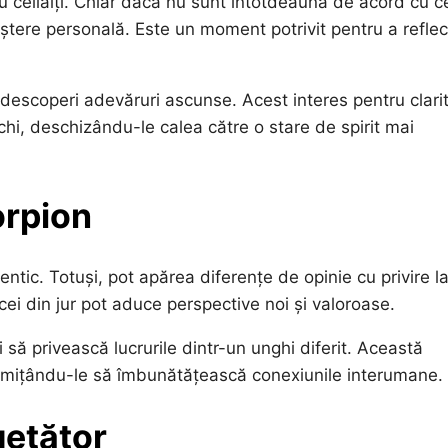
 cu ceilalți. Chiar dacă nu sunt întotdeauna de acord cu c
reștere personală. Este un moment potrivit pentru a refle
 descoperi adevăruri ascunse. Acest interes pentru clari
chi, deschizându-le calea către o stare de spirit mai
orpion
entic. Totuși, pot apărea diferențe de opinie cu privire l
u cei din jur pot aduce perspective noi și valoroase.
i să privească lucrurile dintr-un unghi diferit. Această
permițându-le să îmbunătățească conexiunile interumane.
getător