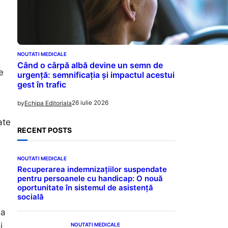
NOUTATI MEDICALE
Când o cârpă albă devine un semn de
e
urgență: semnificația și impactul acestui
gest în trafic
26 iulie 2026
by
Echipa Editoriala
ate
RECENT POSTS
NOUTATI MEDICALE
Recuperarea indemnizațiilor suspendate
pentru persoanele cu handicap: O nouă
oportunitate în sistemul de asistență
socială
sa
i
NOUTATI MEDICALE