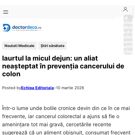
Sari
Skip
la
to
Boli si
Afectiun
conținut
content
Sănătat
de la A la
Medici
Tratame
Noutati Medicale
Ştiri sănătate
Nutriti
Diction
Iaurtul la micul dejun: un aliat
neașteptat în prevenția cancerului de
colon
Posted by
Echipa Editoriala
–
10 martie 2026
Într-o lume unde bolile cronice devin din ce în ce mai
frecvente, iar cancerul colorectal a ajuns să fie o
amenințare tot mai gravă, cercetările recente
sugerează că un aliment obișnuit, consumat frecvent