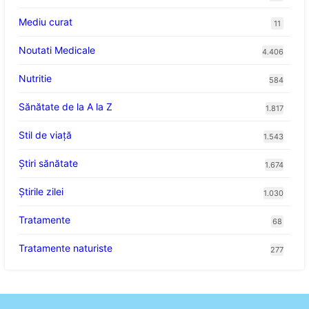
Mediu curat
11
Noutati Medicale
4.406
Nutritie
584
Sănătate de la A la Z
1.817
Stil de viaţă
1.543
Ştiri sănătate
1.674
Știrile zilei
1.030
Tratamente
68
Tratamente naturiste
277