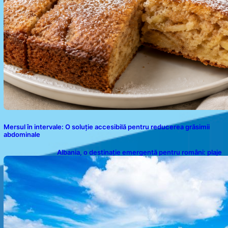
Mersul în intervale: O soluție accesibilă pentru reducerea grăsimii
abdominale
Albania, o destinație emergentă pentru români: plaje
spectaculoase, ape turcoaz și prețuri accesibile