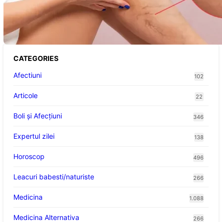
Varicele și Umflarea Picioarelor pe Caniculă:
Înțelegerea Simptomelor și Măsurilor de
Prevenție
CATEGORIES
Afectiuni
102
Articole
22
Boli și Afecțiuni
346
Expertul zilei
138
Horoscop
496
Leacuri babesti/naturiste
266
Medicina
1.088
Medicina Alternativa
266