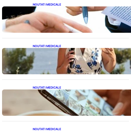
NOUTATI MEDICALE
Acordul României cu Banca Mondială: O
Analiză Detaliată a Împrumutului și
Condițiilor Impuse
NOUTATI MEDICALE
Nașterea prințesei Eugenie la Lisabona: O
alegere plină de semnificație pentru familia
regală britanică
NOUTATI MEDICALE
Revoluția Bateriilor pentru Telefoane:
Avantaje, Provocări și Viitorul Tehnologiei
Energetice
NOUTATI MEDICALE