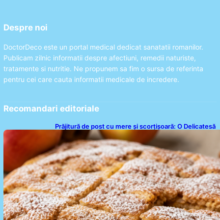
Despre noi
DoctorDeco este un portal medical dedicat sanatatii romanilor.
Publicam zilnic informatii despre afectiuni, remedii naturiste,
tratamente si nutritie. Ne propunem sa fim o sursa de referinta
pentru cei care cauta informatii medicale de incredere.
Recomandari editoriale
Prăjitură de post cu mere și scorțișoară: O Delicatesă
Dulce pentru Postul Adormirii Maicii Domnului