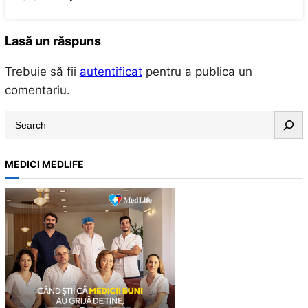
Lasă un răspuns
Trebuie să fii
autentificat
pentru a publica un
comentariu.
S
e
a
MEDICI MEDLIFE
r
c
h