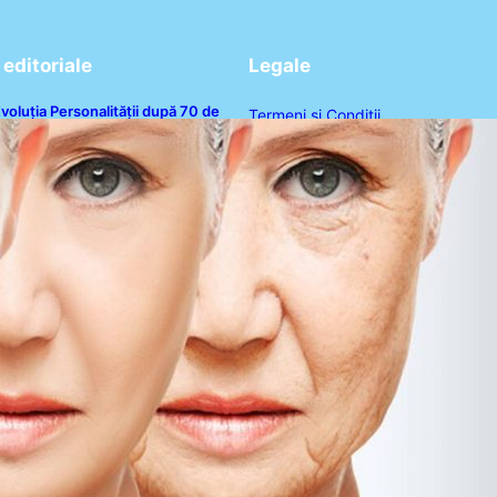
editoriale
Legale
voluția Personalității după 70 de
Termeni și Condiții
ni: Ce Revelații Ne Oferă Studiile
sihologice
Politica de Confidențialitate
Politica de Cookies
Disclaimer
Contact