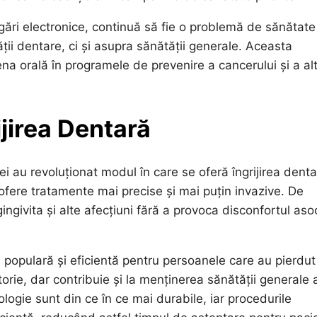
țigări electronice, continuă să fie o problemă de sănătate
ii dentare, ci și asupra sănătății generale. Aceasta
na orală în programele de prevenire a cancerului și a al
jirea Dentară
 au revoluționat modul în care se oferă îngrijirea denta
 ofere tratamente mai precise și mai puțin invazive. De
gingivita și alte afecțiuni fără a provoca disconfortul aso
 populară și eficientă pentru persoanele care au pierdut
rie, dar contribuie și la menținerea sănătății generale 
ologie sunt din ce în ce mai durabile, iar procedurile