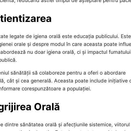
ficientă, reducând astfel timpul de așteptare pentru pacie
tientizarea
ate legate de igiena orală este educația publicului. Este
gienei orale și despre modul în care aceasta poate influ
abordează nu doar igiena orală, ci și impactul fumatului
publică.
iul sănătății să colaboreze pentru a oferi o abordare
lă, cât și cea generală. Aceasta poate include inițiative 
 informare corespunzătoare a populației.
grijirea Orală
 dintre sănătatea orală și afecțiunile sistemice, viitorul