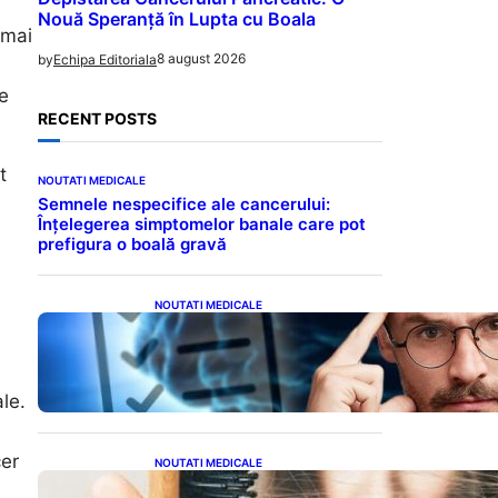
Nouă Speranță în Lupta cu Boala
 mai
8 august 2026
by
Echipa Editoriala
ce
RECENT POSTS
t
NOUTATI MEDICALE
Semnele nespecifice ale cancerului:
Înțelegerea simptomelor banale care pot
prefigura o boală gravă
NOUTATI MEDICALE
Inteligența dincolo de note:
Semnele unui IQ ridicat
care nu țin de școală
le.
cer
NOUTATI MEDICALE
Semnele unei deficiențe de