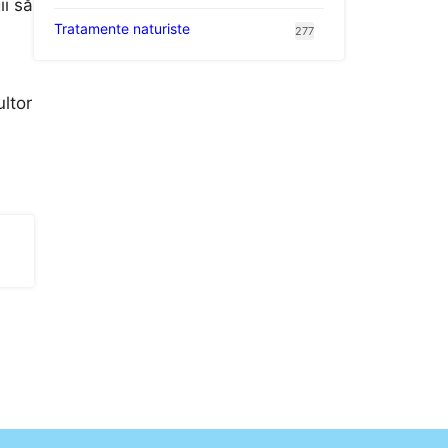
ii să
Tratamente naturiste
277
ltor