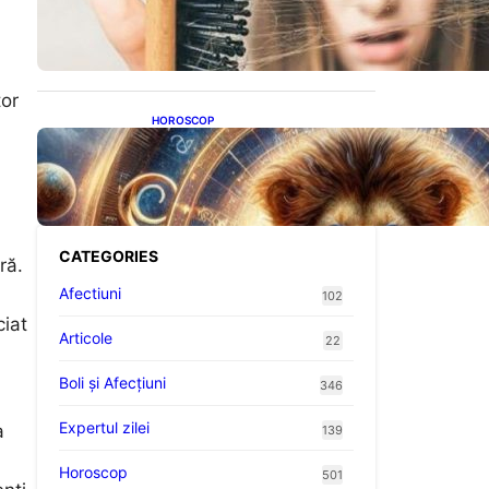
proteine: Impactul asupra
sănătății tale
tor
HOROSCOP
Portalul Leului 8/8:
Oportunități de Abundență
pentru Cinci Zodii în 2026
CATEGORIES
ră.
Afectiuni
102
ciat
Articole
22
Boli și Afecțiuni
346
Expertul zilei
a
139
Horoscop
501