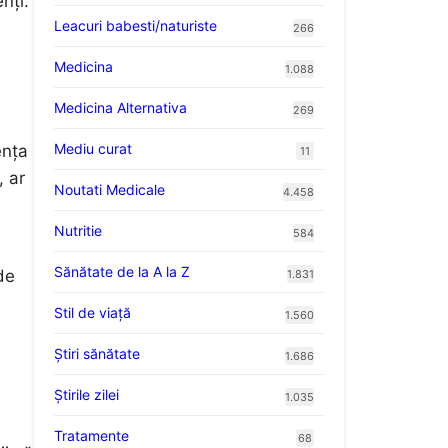
nți.
Leacuri babesti/naturiste
266
Medicina
1.088
Medicina Alternativa
269
Mediu curat
ența
11
, ar
Noutati Medicale
4.458
Nutritie
584
Sănătate de la A la Z
de
1.831
Stil de viaţă
1.560
Ştiri sănătate
1.686
Știrile zilei
1.035
Tratamente
68