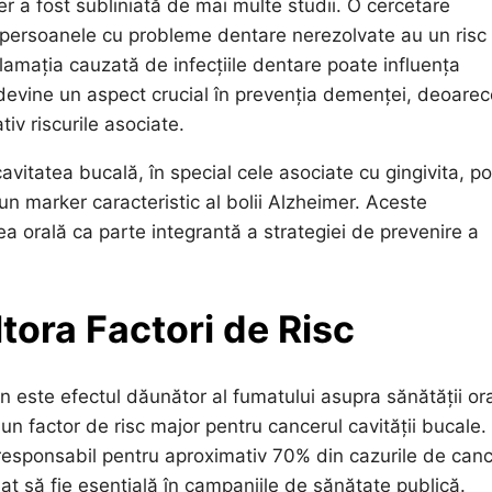
r a fost subliniată de mai multe studii. O cercetare
ă persoanele cu probleme dentare nerezolvate au un risc
mația cauzată de infecțiile dentare poate influența
ă devine un aspect crucial în prevenția demenței, deoare
tiv riscurile asociate.
vitatea bucală, în special cele asociate cu gingivita, po
 un marker caracteristic al bolii Alzheimer. Aceste
a orală ca parte integrantă a strategiei de prevenire a
ltora Factori de Risc
n este efectul dăunător al fumatului asupra sănătății ora
i un factor de risc major pentru cancerul cavității bucale.
e responsabil pentru aproximativ 70% din cazurile de can
at să fie esențială în campaniile de sănătate publică.