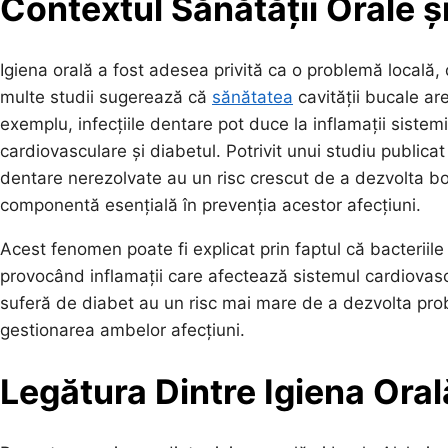
Contextul Sănătății Orale ș
Igiena orală a fost adesea privită ca o problemă locală, 
multe studii sugerează că
sănătatea
cavității bucale ar
exemplu, infecțiile dentare pot duce la inflamații sistem
cardiovasculare și diabetul. Potrivit unui studiu publicat
dentare nerezolvate au un risc crescut de a dezvolta bol
componentă esențială în prevenția acestor afecțiuni.
Acest fenomen poate fi explicat prin faptul că bacteriile
provocând inflamații care afectează sistemul cardiovasc
suferă de diabet au un risc mai mare de a dezvolta pro
gestionarea ambelor afecțiuni.
Legătura Dintre Igiena Oral