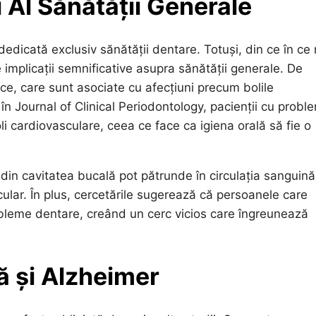
i Al Sănătății Generale
dedicată exclusiv sănătății dentare. Totuși, din ce în ce
e implicații semnificative asupra sănătății generale. De
ice, care sunt asociate cu afecțiuni precum bolile
 în Journal of Clinical Periodontology, pacienții cu probl
i cardiovasculare, ceea ce face ca igiena orală să fie o
 din cavitatea bucală pot pătrunde în circulația sanguină
ular. În plus, cercetările sugerează că persoanele care
bleme dentare, creând un cerc vicios care îngreunează
ă și Alzheimer