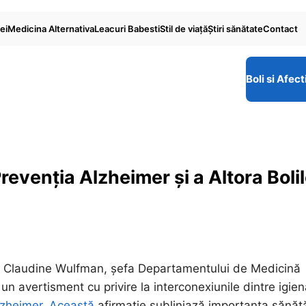
ei
Medicina Alternativa
Leacuri Babesti
Stil de viaţă
Ştiri sănătate
Contact
Boli si Afect
evenția Alzheimer și a Altora Bolil
re Claudine Wulfman, șefa Departamentului de Medicină
 un avertisment cu privire la interconexiunile dintre igie
lzheimer. Această
afirmație subliniază importanța sănătă