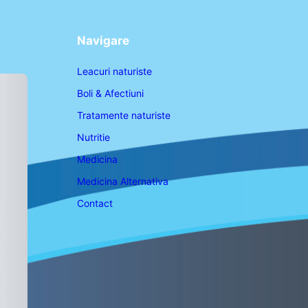
Navigare
Leacuri naturiste
Boli & Afectiuni
Tratamente naturiste
Nutritie
Medicina
Medicina Alternativa
Contact