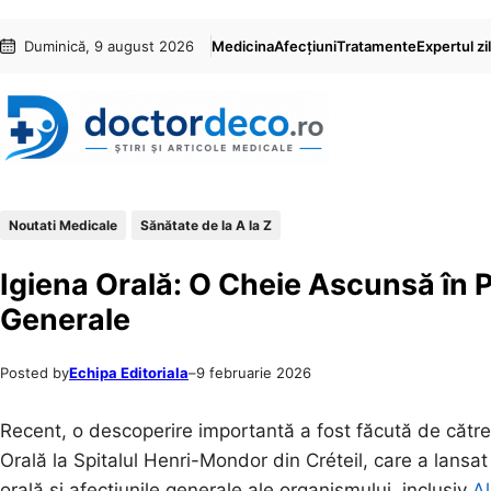
Sari
Skip
Duminică, 9 august 2026
Medicina
Afecțiuni
Tratamente
Expertul zil
la
to
conținut
content
Noutati Medicale
Sănătate de la A la Z
Igiena Orală: O Cheie Ascunsă în Pr
Generale
Posted by
Echipa Editoriala
–
9 februarie 2026
Recent, o descoperire importantă a fost făcută de căt
Orală la Spitalul Henri-Mondor din Créteil, care a lansat
orală și afecțiunile generale ale organismului, inclusiv
A