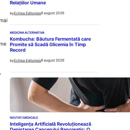
Relațiilor Umane
8 august 2026
by
Echipa Editoriala
 mai
MEDICINA ALTERNATIVA
Kombucha: Băutura Fermentată care
eme
Promite să Scadă Glicemia în Timp
Record
8 august 2026
by
Echipa Editoriala
,
NOUTATI MEDICALE
Inteligența Artificială Revoluționează
Depistarea Cancerului Pancreatic: O