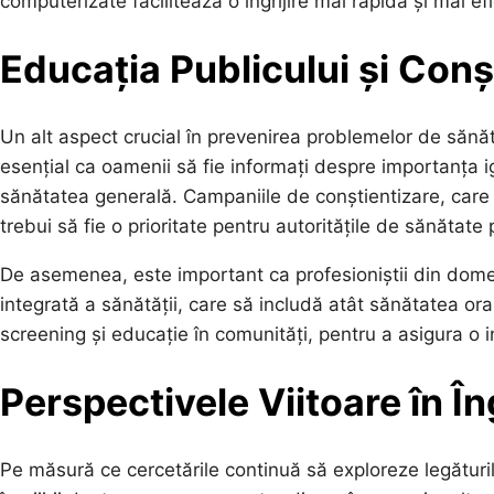
computerizate facilitează o îngrijire mai rapidă și mai e
Educația Publicului și Conș
Un alt aspect crucial în prevenirea problemelor de sănăt
esențial ca oamenii să fie informați despre importanța i
sănătatea generală. Campaniile de conștientizare, care 
trebui să fie o prioritate pentru autoritățile de sănătate 
De asemenea, este important ca profesioniștii din domen
integrată a sănătății, care să includă atât sănătatea ora
screening și educație în comunități, pentru a asigura o
Perspectivele Viitoare în În
Pe măsură ce cercetările continuă să exploreze legăturile