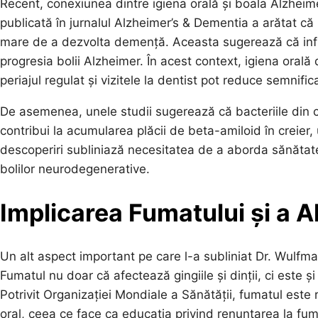
Recent, conexiunea dintre igiena orală și boala Alzheime
publicată în jurnalul Alzheimer’s & Dementia a arătat c
mare de a dezvolta demență. Aceasta sugerează că infla
progresia bolii Alzheimer. În acest context, igiena oral
periajul regulat și vizitele la dentist pot reduce semnifica
De asemenea, unele studii sugerează că bacteriile din ca
contribui la acumularea plăcii de beta-amiloid în creier,
descoperiri subliniază necesitatea de a aborda sănătate
bolilor neurodegenerative.
Implicarea Fumatului și a A
Un alt aspect important pe care l-a subliniat Dr. Wulfma
Fumatul nu doar că afectează gingiile și dinții, ci este ș
Potrivit Organizației Mondiale a Sănătății, fumatul est
oral, ceea ce face ca educația privind renunțarea la fum