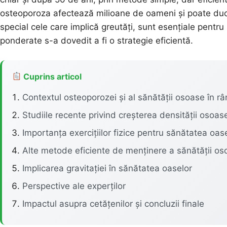
osteoporoza afectează milioane de oameni și poate duce la 
special cele care implică greutăți, sunt esențiale pentr
ponderate s-a dovedit a fi o strategie eficientă.
Cuprins articol
Contextul osteoporozei și al sănătății osoase în râ
Studiile recente privind creșterea densității osoas
Importanța exercițiilor fizice pentru sănătatea oas
Alte metode eficiente de menținere a sănătății o
Implicarea gravitației în sănătatea oaselor
Perspective ale experților
Impactul asupra cetățenilor și concluzii finale