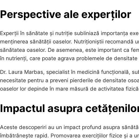
Perspective ale experților
Experții în sănătate și nutriție subliniază importanța exe
menținerea sănătății oaselor. Nutriționiștii recomandă 
sănătatea oaselor. De asemenea, este important ca femei
în nutrienți, care poate agrava problemele de densitate
Dr. Laura Marbas, specialist în medicină funcțională, subl
necesitate pentru a preveni pierderile de densitate oso
oaselor lor depinde în mare măsură de activitatea fizică
Impactul asupra cetățenilor 
Aceste descoperiri au un impact profund asupra sănătății
îmbătrânește rapid. Promovarea exercițiilor fizice și a u