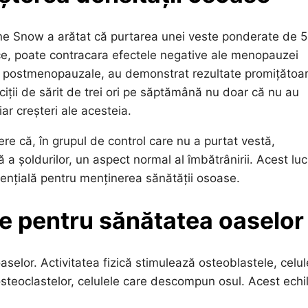
ine Snow a arătat că purtarea unei veste ponderate de 5
ice, poate contracara efectele negative ale menopauzei
ei postmenopauzale, au demonstrat rezultate promițătoar
iții de sărit de trei ori pe săptămână nu doar că nu au
r creșteri ale acesteia.
e că, în grupul de control care nu a purtat vestă,
 a șoldurilor, un aspect normal al îmbătrânirii. Acest luc
ențială pentru menținerea sănătății osoase.
ice pentru sănătatea oaselor
aselor. Activitatea fizică stimulează osteoblastele, celul
osteoclastelor, celulele care descompun osul. Acest echi