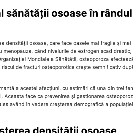
l sănătății osoase în rândul
a densității osoase, care face oasele mai fragile și mai
cu menopauza, când nivelurile de estrogen scad drastic,
Organizației Mondiale a Sănătății, osteoporoza afecteaz
 riscul de fracturi osteoporotice crește semnificativ dup
antă a acestei afecțiuni, cu estimări că una din trei fe
ții. Aceasta face ca prevenirea și gestionarea osteoporoz
i ales având în vedere creșterea demografică a populației
eșterea densității osoase