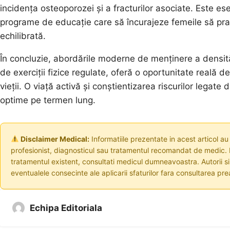
incidența osteoporozei și a fracturilor asociate. Este e
programe de educație care să încurajeze femeile să pract
echilibrată.
În concluzie, abordările moderne de menținere a densită
de exerciții fizice regulate, oferă o oportunitate reală d
vieții. O viață activă și conștientizarea riscurilor lega
optime pe termen lung.
Disclaimer Medical:
Informatiile prezentate in acest articol au
profesionist, diagnosticul sau tratamentul recomandat de medic. I
tratamentul existent, consultati medicul dumneavoastra. Autorii s
eventualele consecinte ale aplicarii sfaturilor fara consultarea prea
Echipa Editoriala