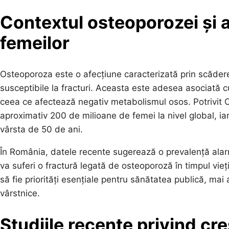
Contextul osteoporozei și a
femeilor
Osteoporoza este o afecțiune caracterizată prin scădere
susceptibile la fracturi. Aceasta este adesea asociată 
ceea ce afectează negativ metabolismul osos. Potrivit 
aproximativ 200 de milioane de femei la nivel global, iar
vârsta de 50 de ani.
În România, datele recente sugerează o prevalență alarm
va suferi o fractură legată de osteoporoză în timpul vie
să fie priorități esențiale pentru sănătatea publică, ma
vârstnice.
Studiile recente privind cr