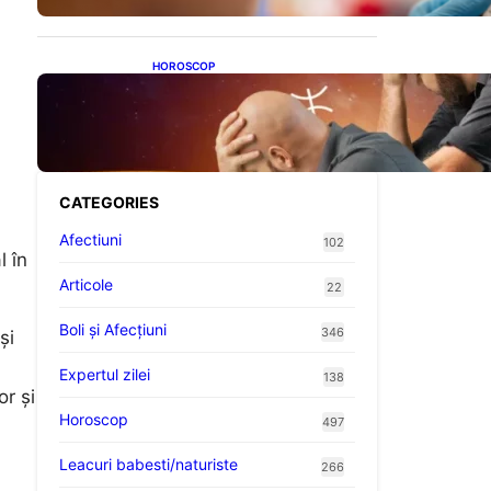
HOROSCOP
Mituri și Realități: Ce Spun
n
Astrologii Despre Sufletele
Bătrâne și Lunile de Naștere
CATEGORIES
Afectiuni
102
l în
Articole
22
Boli și Afecțiuni
346
și
Expertul zilei
138
or și
Horoscop
497
Leacuri babesti/naturiste
266