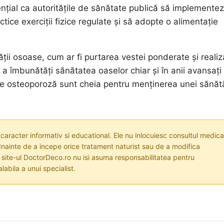
sențial ca autoritățile de sănătate publică să implemente
ice exerciții fizice regulate și să adopte o alimentație
ții osoase, cum ar fi purtarea vestei ponderate și reali
e a îmbunătăți sănătatea oaselor chiar și în anii avansați 
te de osteoporoză sunt cheia pentru menținerea unei sănăt
 caracter informativ si educational. Ele nu inlocuiesc consultul medica
nainte de a incepe orice tratament naturist sau de a modifica
i site-ul DoctorDeco.ro nu isi asuma responsabilitatea pentru
labila a unui specialist.