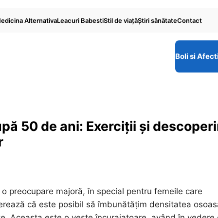
edicina Alternativa
Leacuri Babesti
Stil de viaţă
Ştiri sănătate
Contact
Boli si Afect
ă 50 de ani: Exerciții și descoperi
r
o preocupare majoră, în special pentru femeile care
erează că este posibil să îmbunătățim densitatea osoas
nte. Aceasta este o veste încurajatoare, având în vedere