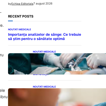
7 august 2026
by
Echipa Editoriala
-
RECENT POSTS
e.
NOUTATI MEDICALE
Importanța analizelor de sânge: Ce trebuie
să știm pentru o sănătate optimă
NOUTATI MEDICALE
ru
Colecistectomia: O Privire
Detaliată Asupra
Intervenției Chirurgicale și
Impactul Său Asupra
Sănătății
NOUTATI MEDICALE
ele
Revoluția Vaccinurilor:
Primul Vaccin Experimental
libru
Împotriva Cancerului de
Colon în Studiu Uman