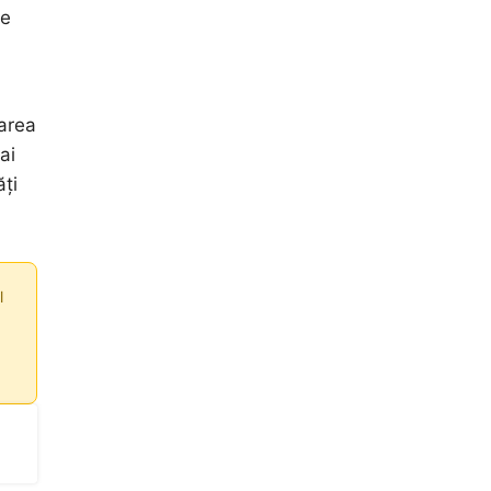
ze
zarea
ai
ăți
l