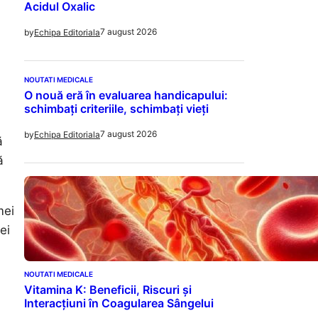
Acidul Oxalic
7 august 2026
by
Echipa Editoriala
NOUTATI MEDICALE
O nouă eră în evaluarea handicapului:
schimbați criteriile, schimbați vieți
7 august 2026
by
Echipa Editoriala
ă
ă
mei
ei
NOUTATI MEDICALE
Vitamina K: Beneficii, Riscuri și
Interacțiuni în Coagularea Sângelui