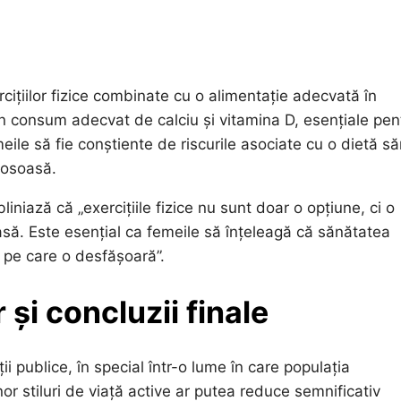
rcițiilor fizice combinate cu o alimentație adecvată în
un consum adecvat de calciu și vitamina D, esențiale pen
le să fie conștiente de riscurile asociate cu o dietă s
 osoasă.
iniază că „exercițiile fizice nu sunt doar o opțiune, ci o
asă. Este esențial ca femeile să înțeleagă că sănătatea
 pe care o desfășoară”.
și concluzii finale
 publice, în special într-o lume în care populația
nor stiluri de viață active ar putea reduce semnificativ