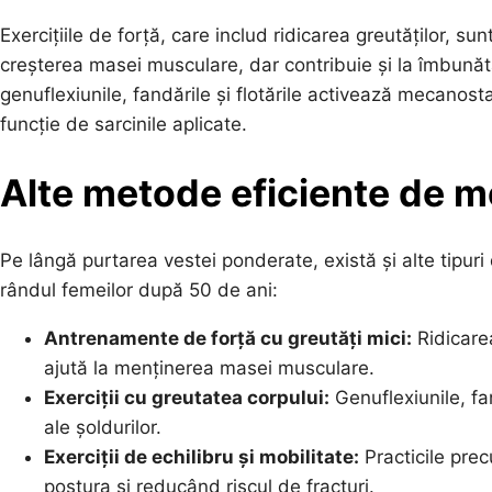
Exercițiile de forță, care includ ridicarea greutăților, 
creșterea masei musculare, dar contribuie și la îmbunătă
genuflexiunile, fandările și flotările activează mecanos
funcție de sarcinile aplicate.
Alte metode eficiente de m
Pe lângă purtarea vestei ponderate, există și alte tipuri 
rândul femeilor după 50 de ani:
Antrenamente de forță cu greutăți mici:
Ridicare
ajută la menținerea masei musculare.
Exerciții cu greutatea corpului:
Genuflexiunile, fand
ale șoldurilor.
Exerciții de echilibru și mobilitate:
Practicile pre
postura și reducând riscul de fracturi.