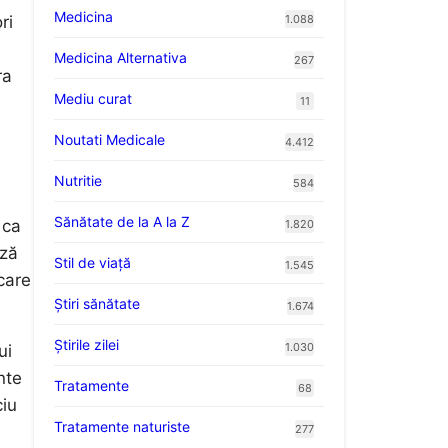
Medicina
ri
1.088
Medicina Alternativa
267
ra
Mediu curat
11
Noutati Medicale
4.412
Nutritie
584
Sănătate de la A la Z
 ca
1.820
ază
Stil de viaţă
1.545
 care
Ştiri sănătate
1.674
Știrile zilei
1.030
ui
nte
Tratamente
68
ciu
Tratamente naturiste
277