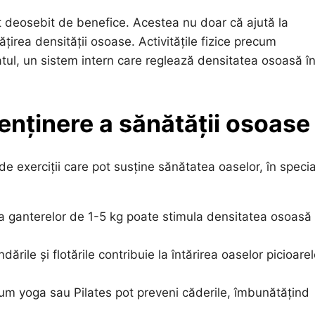
sunt deosebit de benefice. Acestea nu doar că ajută la
țirea densității osoase. Activitățile fizice precum
tatul, un sistem intern care reglează densitatea osoasă î
enținere a sănătății osoase
de exerciții care pot susține sănătatea oaselor, în specia
a ganterelor de 1-5 kg poate stimula densitatea osoasă 
ările și flotările contribuie la întărirea oaselor picioarel
cum yoga sau Pilates pot preveni căderile, îmbunătățind