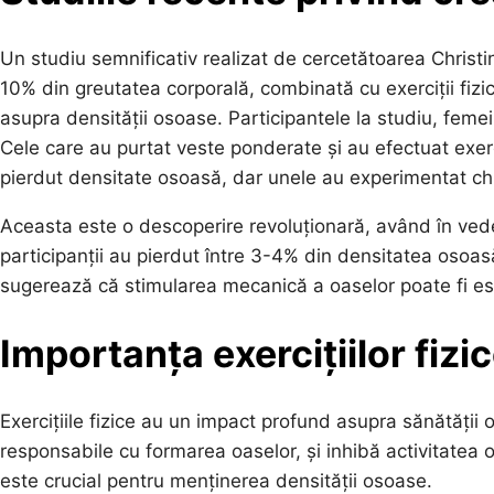
Un studiu semnificativ realizat de cercetătoarea Christ
10% din greutatea corporală, combinată cu exerciții fiz
asupra densității osoase. Participantele la studiu, fem
Cele care au purtat veste ponderate și au efectuat exerc
pierdut densitate osoasă, dar unele au experimentat chia
Aceasta este o descoperire revoluționară, având în veder
participanții au pierdut între 3-4% din densitatea osoasă
sugerează că stimularea mecanică a oaselor poate fi es
Importanța exercițiilor fiz
Exercițiile fizice au un impact profund asupra sănătății o
responsabile cu formarea oaselor, și inhibă activitatea 
este crucial pentru menținerea densității osoase.