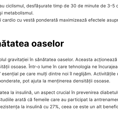
sau ciclismul, desfășurate timp de 30 de minute de 3-5 o
și metabolismul.
și cardio cu vestă ponderată maximizează efectele asup
ănătatea oaselor
olul gravitației în sănătatea oaselor. Aceasta acționează
tății osoase. Într-o lume în care tehnologia ne încuraje
sențial pe care mulți dintre noi îl neglijăm. Activitățile
ponderate, pot ajuta la menținerea densității osoase.
tatea la insulină, un aspect crucial în prevenirea diabetul
Studiile arată că femeile care au participat la antrename
ezistența la insulină cu 27%, ceea ce este un alt benefi