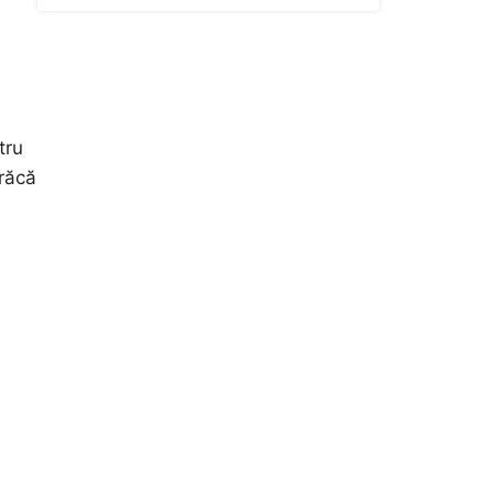
tru
ărăcă