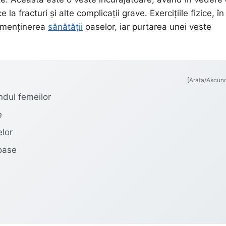
fracturi și alte complicații grave. Exercițiile fizice, în
u menținerea
sănătății
oaselor, iar purtarea unei veste
[Arata/Ascun
ndul femeilor
e
elor
soase