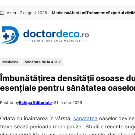
Sari
Skip
Vineri, 7 august 2026
Medicina
Afecțiuni
Tratamente
Expertul zilei
M
la
to
conținut
content
Medicina
Sănătate de la A la Z
Îmbunătățirea densității osoase dup
esențiale pentru sănătatea oaselo
Posted by
Echipa Editoriala
–
31 martie 2026
Odată cu înaintarea în vârstă,
sănătatea
oaselor devine 
traversează perioada menopauzei. Studiile recente sug
chiar și după 50 de ani, prin metode simple, dar eficie