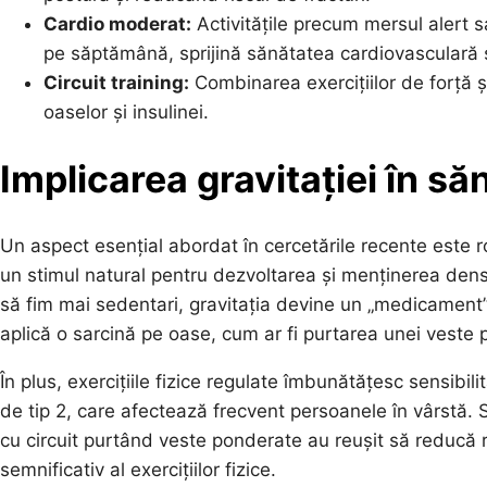
Cardio moderat:
Activitățile precum mersul alert 
pe săptămână, sprijină sănătatea cardiovasculară 
Circuit training:
Combinarea exercițiilor de forță 
oaselor și insulinei.
Implicarea gravitației în s
Un aspect esențial abordat în cercetările recente este r
un stimul natural pentru dezvoltarea și menținerea densi
să fim mai sedentari, gravitația devine un „medicament” e
aplică o sarcină pe oase, cum ar fi purtarea unei veste 
În plus, exercițiile fizice regulate îmbunătățesc sensibili
de tip 2, care afectează frecvent persoanele în vârstă. 
cu circuit purtând veste ponderate au reușit să reducă r
semnificativ al exercițiilor fizice.