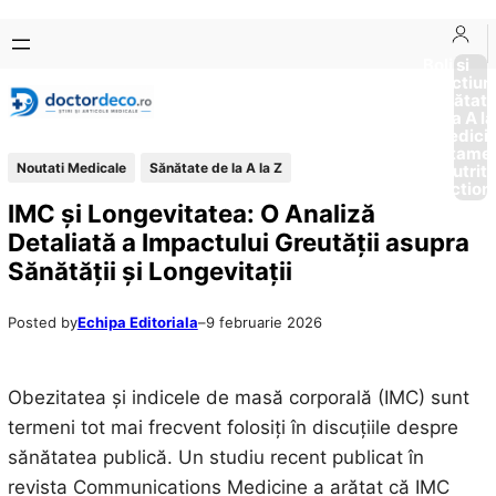
Sari
Skip
la
to
Boli si
Afectiun
conținut
content
Sănătat
de la A la
Medici
Tratame
Noutati Medicale
Sănătate de la A la Z
Nutriti
Diction
IMC și Longevitatea: O Analiză
Detaliată a Impactului Greutății asupra
Sănătății și Longevitații
Posted by
Echipa Editoriala
–
9 februarie 2026
Obezitatea și indicele de masă corporală (IMC) sunt
termeni tot mai frecvent folosiți în discuțiile despre
sănătatea publică. Un studiu recent publicat în
revista Communications Medicine a arătat că IMC