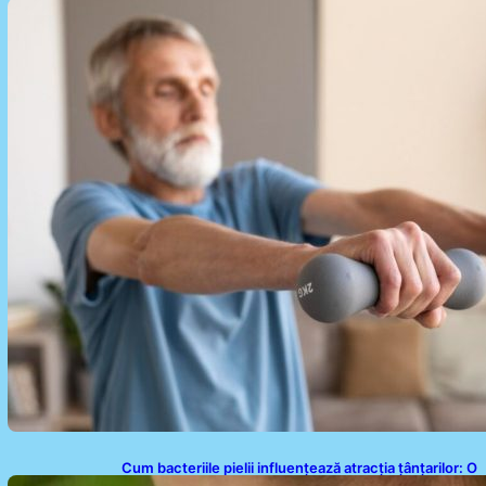
exerciții simple pentru reducerea tensiunii arteriale
la domiciliu
Cum bacteriile pielii influențează atracția țânțarilor: O
nouă viziune asupra alegerii victimelor