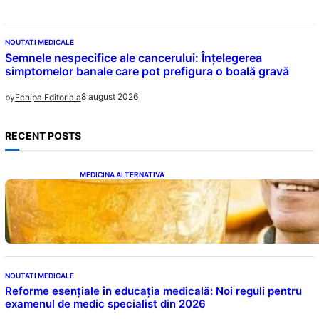
NOUTATI MEDICALE
Semnele nespecifice ale cancerului: Înțelegerea
simptomelor banale care pot prefigura o boală gravă
8 august 2026
by
Echipa Editoriala
RECENT POSTS
MEDICINA ALTERNATIVA
Cele cinci băuturi esențiale pentru
menținerea glicemiei sub control pe timpul
nopții: Ghidul specialistului
NOUTATI MEDICALE
Reforme esențiale în educația medicală: Noi reguli pentru
examenul de medic specialist din 2026