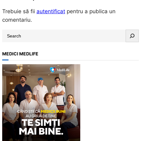
Trebuie să fii
autentificat
pentru a publica un
comentariu.
S
e
a
MEDICI MEDLIFE
r
c
h