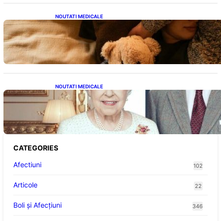
NOUTATI MEDICALE
Somnul Sănătos: Câte Ore Trebuie Să Dormi
în Funcție de Vârstă și Impactul Asupra
Sănătății
NOUTATI MEDICALE
Longevitatea în Rândul Celebrităților: Lecții
din Viața Prințului Philip și a Altora care Au
Fost Pe Punctul de a Împlini 100 de Ani
CATEGORIES
Afectiuni
102
Articole
22
Boli și Afecțiuni
346