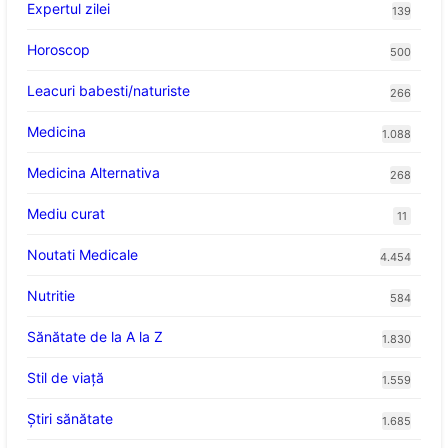
Expertul zilei
139
Horoscop
500
Leacuri babesti/naturiste
266
Medicina
1.088
Medicina Alternativa
268
Mediu curat
11
Noutati Medicale
4.454
Nutritie
584
Sănătate de la A la Z
1.830
Stil de viaţă
1.559
Ştiri sănătate
1.685