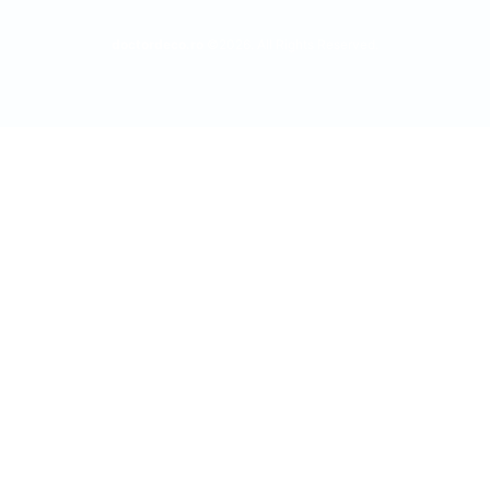
doctordeco.ro
©2026. All Rights Reserved.