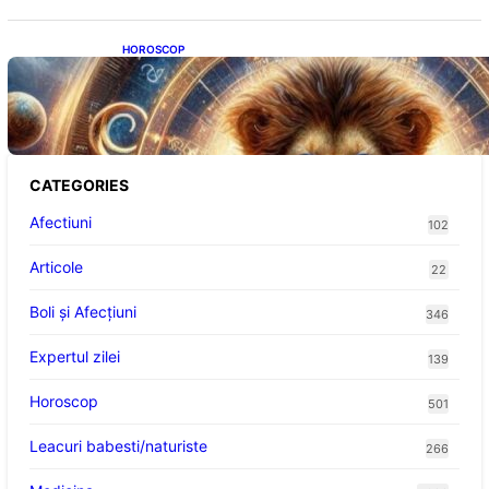
HOROSCOP
Portalul Leului 8/8: Oportunități de
Abundență pentru Cinci Zodii în 2026
CATEGORIES
Afectiuni
102
Articole
22
Boli și Afecțiuni
346
Expertul zilei
139
Horoscop
501
Leacuri babesti/naturiste
266