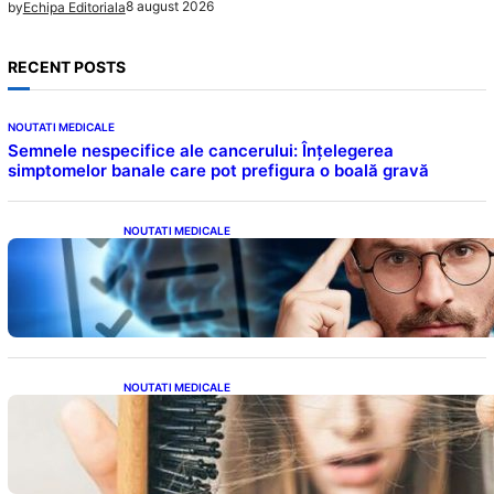
8 august 2026
by
Echipa Editoriala
RECENT POSTS
NOUTATI MEDICALE
Semnele nespecifice ale cancerului: Înțelegerea
simptomelor banale care pot prefigura o boală gravă
NOUTATI MEDICALE
Inteligența dincolo de note: Semnele unui IQ
ridicat care nu țin de școală
NOUTATI MEDICALE
Semnele unei deficiențe de proteine:
Impactul asupra sănătății tale