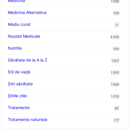
Medicina
1.088
Medicina Alternativa
269
Mediu curat
11
Noutati Medicale
4.458
Nutritie
584
Sănătate de la A la Z
1.831
Stil de viaţă
1.560
Ştiri sănătate
1.686
Știrile zilei
1.035
Tratamente
68
Tratamente naturiste
277