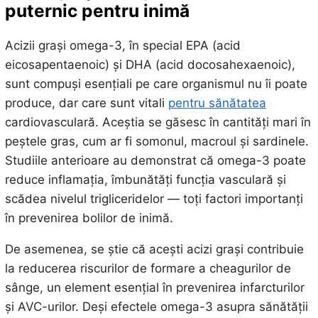
puternic pentru inimă
Acizii grași omega-3, în special EPA (acid
eicosapentaenoic) și DHA (acid docosahexaenoic),
sunt compuși esențiali pe care organismul nu îi poate
produce, dar care sunt vitali
pentru sănătatea
cardiovasculară. Aceștia se găsesc în cantități mari în
peștele gras, cum ar fi somonul, macroul și sardinele.
Studiile anterioare au demonstrat că omega-3 poate
reduce inflamația, îmbunătăți funcția vasculară și
scădea nivelul trigliceridelor — toți factori importanți
în prevenirea bolilor de inimă.
De asemenea, se știe că acești acizi grași contribuie
la reducerea riscurilor de formare a cheagurilor de
sânge, un element esențial în prevenirea infarcturilor
și AVC-urilor. Deși efectele omega-3 asupra sănătății