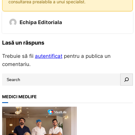
consultarea prealabila a unui specialist.
Echipa Editoriala
Lasă un răspuns
Trebuie să fii
autentificat
pentru a publica un
comentariu.
S
e
a
MEDICI MEDLIFE
r
c
h