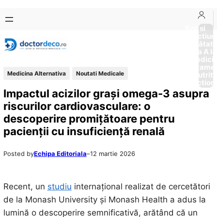
Sari
Skip
la
to
Boli si
Afectiun
conținut
content
Sănătat
de la A la
Medici
Tratame
Medicina Alternativa
Noutati Medicale
Nutriti
Diction
Impactul acizilor grași omega-3 asupra
riscurilor cardiovasculare: o
descoperire promițătoare pentru
pacienții cu insuficiență renală
Posted by
Echipa Editoriala
–
12 martie 2026
Recent, un
studiu
internațional realizat de cercetători
de la Monash University și Monash Health a adus la
lumină o descoperire semnificativă, arătând că un