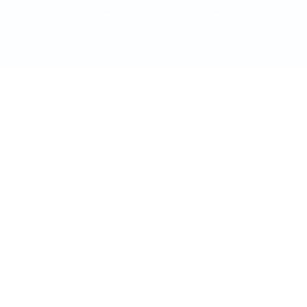
doctordeco.ro
©2026. All Rights Reserved.