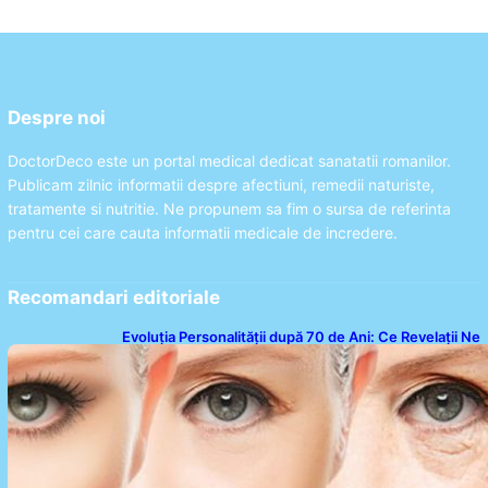
Despre noi
DoctorDeco este un portal medical dedicat sanatatii romanilor.
Publicam zilnic informatii despre afectiuni, remedii naturiste,
tratamente si nutritie. Ne propunem sa fim o sursa de referinta
pentru cei care cauta informatii medicale de incredere.
Recomandari editoriale
Evoluția Personalității după 70 de Ani: Ce Revelații Ne
Oferă Studiile Psihologice