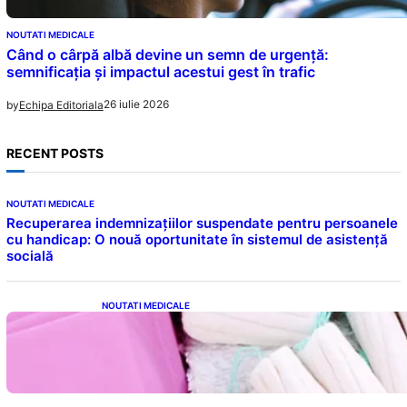
NOUTATI MEDICALE
Când o cârpă albă devine un semn de urgență:
semnificația și impactul acestui gest în trafic
26 iulie 2026
by
Echipa Editoriala
RECENT POSTS
NOUTATI MEDICALE
Recuperarea indemnizațiilor suspendate pentru persoanele
cu handicap: O nouă oportunitate în sistemul de asistență
socială
NOUTATI MEDICALE
Tampoanele menstruale: O analiză profundă
a riscurilor legate de metale toxice