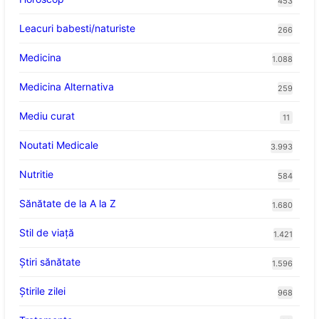
453
Leacuri babesti/naturiste
266
Medicina
1.088
Medicina Alternativa
259
Mediu curat
11
Noutati Medicale
3.993
Nutritie
584
Sănătate de la A la Z
1.680
Stil de viaţă
1.421
Ştiri sănătate
1.596
Știrile zilei
968