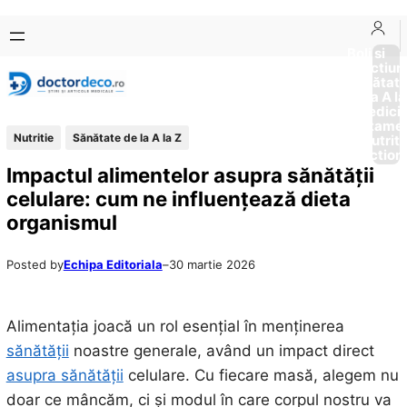
Sari
Skip
la
to
Boli si
Afectiun
conținut
content
Sănătat
de la A la
Medici
Tratame
Nutritie
Sănătate de la A la Z
Nutriti
Diction
Impactul alimentelor asupra sănătății
celulare: cum ne influențează dieta
organismul
Posted by
Echipa Editoriala
–
30 martie 2026
Alimentația joacă un rol esențial în menținerea
sănătății
noastre generale, având un impact direct
asupra sănătății
celulare. Cu fiecare masă, alegem nu
doar ce mâncăm, ci și modul în care corpul nostru va