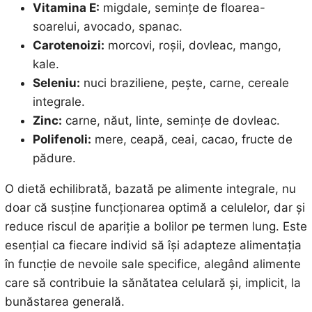
Vitamina E:
migdale, semințe de floarea-
soarelui, avocado, spanac.
Carotenoizi:
morcovi, roșii, dovleac, mango,
kale.
Seleniu:
nuci braziliene, pește, carne, cereale
integrale.
Zinc:
carne, năut, linte, semințe de dovleac.
Polifenoli:
mere, ceapă, ceai, cacao, fructe de
pădure.
O dietă echilibrată, bazată pe alimente integrale, nu
doar că susține funcționarea optimă a celulelor, dar și
reduce riscul de apariție a bolilor pe termen lung. Este
esențial ca fiecare individ să își adapteze alimentația
în funcție de nevoile sale specifice, alegând alimente
care să contribuie la sănătatea celulară și, implicit, la
bunăstarea generală.