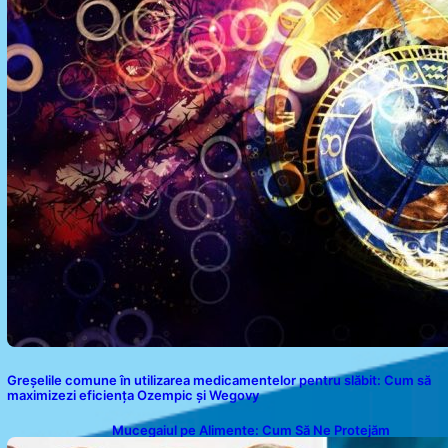
Greșelile comune în utilizarea medicamentelor pentru slăbit: Cum să
maximizezi eficiența Ozempic și Wegovy
Mucegaiul pe Alimente: Cum Să Ne Protejăm
Sănătatea?