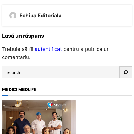
Echipa Editoriala
Lasă un răspuns
Trebuie să fii
autentificat
pentru a publica un
comentariu.
S
e
a
MEDICI MEDLIFE
r
c
h