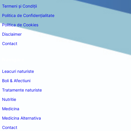
Termeni și Condiții
Politica de Confidențialitate
Politica de Cookies
Disclaimer
Contact
Navigare
Leacuri naturiste
Boli & Afectiuni
Tratamente naturiste
Nutritie
Medicina
Medicina Alternativa
Contact