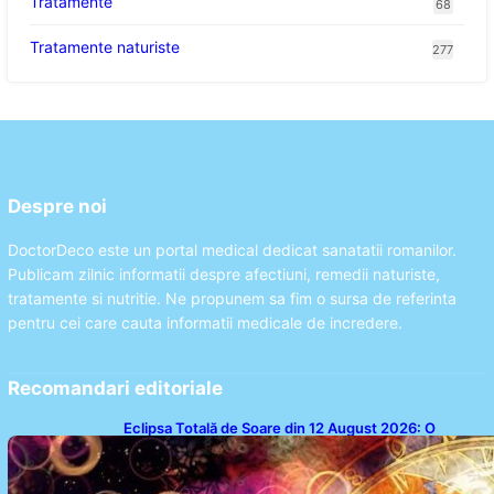
Tratamente
68
Tratamente naturiste
277
Despre noi
DoctorDeco este un portal medical dedicat sanatatii romanilor.
Publicam zilnic informatii despre afectiuni, remedii naturiste,
tratamente si nutritie. Ne propunem sa fim o sursa de referinta
pentru cei care cauta informatii medicale de incredere.
Recomandari editoriale
Eclipsa Totală de Soare din 12 August 2026: O
Analiză a Impactului asupra Trei Zodii și a Ciclului de
18 Ani