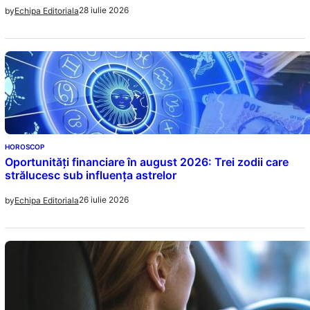
28 iulie 2026
by
Echipa Editoriala
HOROSCOP
Oportunități financiare în august 2026: Trei zodii care
strălucesc sub influența astrelor
26 iulie 2026
by
Echipa Editoriala