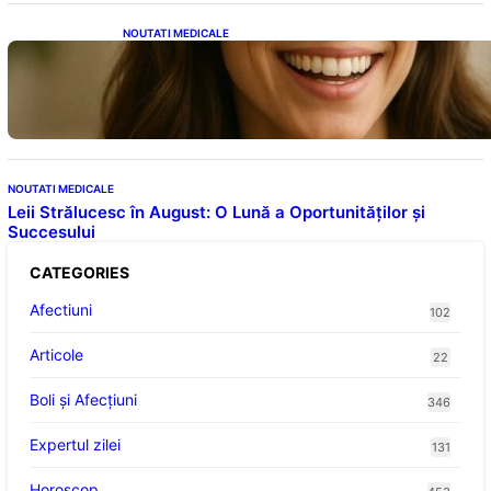
NOUTATI MEDICALE
Ceaiul – Băutura care protejează inima:
Descoperiri recente despre beneficiile
consumului zilnic
NOUTATI MEDICALE
Leii Strălucesc în August: O Lună a Oportunităților și
Succesului
CATEGORIES
Afectiuni
102
Articole
22
Boli și Afecțiuni
346
Expertul zilei
131
Horoscop