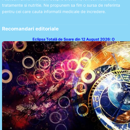
tratamente si nutritie. Ne propunem sa fim o sursa de referinta
pentru cei care cauta informatii medicale de incredere.
Recomandari editoriale
Eclipsa Totală de Soare din 12 August 2026: O
Analiză a Impactului asupra Trei Zodii și a Ciclului de
18 Ani