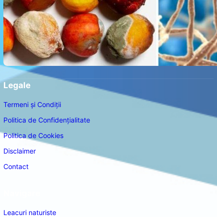
Legale
Termeni și Condiții
Politica de Confidențialitate
Politica de Cookies
Disclaimer
Contact
Navigare
Leacuri naturiste