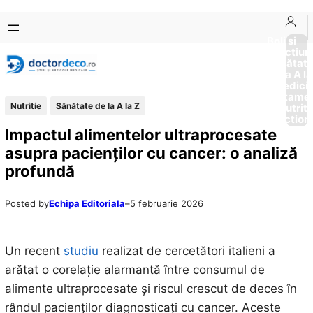
Sari
Skip
la
to
Boli si
Afectiun
conținut
content
Sănătat
de la A la
Medici
Tratame
Nutritie
Sănătate de la A la Z
Nutriti
Diction
Impactul alimentelor ultraprocesate
asupra pacienților cu cancer: o analiză
profundă
Posted by
Echipa Editoriala
–
5 februarie 2026
Un recent
studiu
realizat de cercetători italieni a
arătat o corelație alarmantă între consumul de
alimente ultraprocesate și riscul crescut de deces în
rândul pacienților diagnosticați cu cancer. Aceste