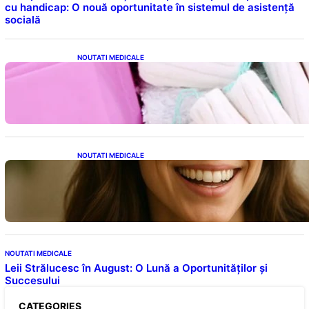
cu handicap: O nouă oportunitate în sistemul de asistență
socială
NOUTATI MEDICALE
Tampoanele menstruale: O analiză profundă
a riscurilor legate de metale toxice
NOUTATI MEDICALE
Ceaiul – Băutura care protejează inima:
Descoperiri recente despre beneficiile
consumului zilnic
NOUTATI MEDICALE
Leii Strălucesc în August: O Lună a Oportunităților și
Succesului
CATEGORIES