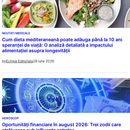
NOUTATI MEDICALE
Cum dieta mediteraneană poate adăuga până la 10 ani
speranței de viață: O analiză detaliată a impactului
alimentației asupra longevității
28 iulie 2026
by
Echipa Editoriala
HOROSCOP
Oportunități financiare în august 2026: Trei zodii care