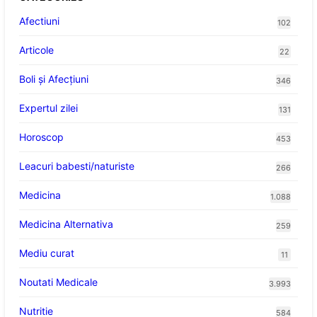
Afectiuni
102
Articole
22
Boli și Afecțiuni
346
Expertul zilei
131
Horoscop
453
Leacuri babesti/naturiste
266
Medicina
1.088
Medicina Alternativa
259
Mediu curat
11
Noutati Medicale
3.993
Nutritie
584