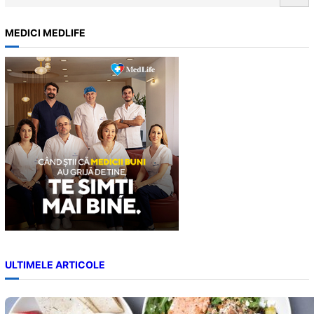
e
a
MEDICI MEDLIFE
r
c
h
ULTIMELE ARTICOLE