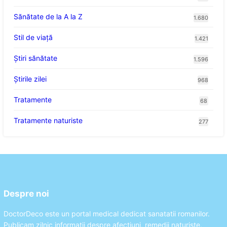
Sănătate de la A la Z
1.680
Stil de viaţă
1.421
Ştiri sănătate
1.596
Știrile zilei
968
Tratamente
68
Tratamente naturiste
277
Despre noi
DoctorDeco este un portal medical dedicat sanatatii romanilor.
Publicam zilnic informatii despre afectiuni, remedii naturiste,