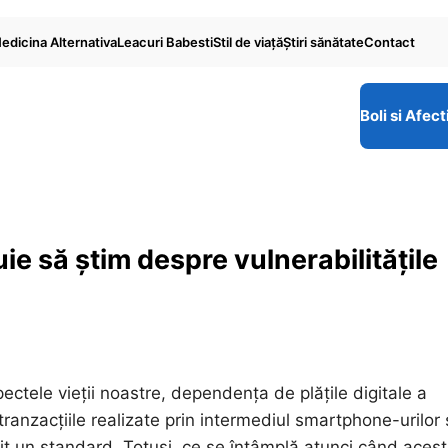
edicina Alternativa
Leacuri Babesti
Stil de viaţă
Ştiri sănătate
Contact
Boli si Afect
uie să știm despre vulnerabilitățile
ctele vieții noastre, dependența de plățile digitale a
 tranzacțiile realizate prin intermediul smartphone-urilor
it un standard. Totuși, ce se întâmplă atunci când acest