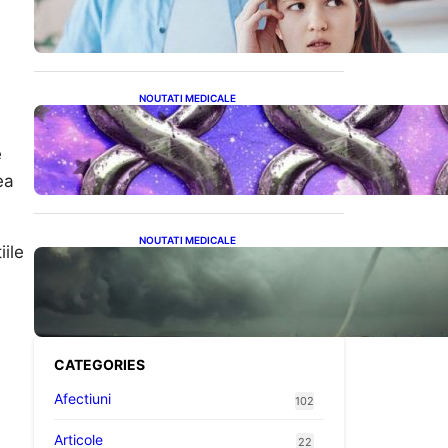
Trebui Să Le Evite Cu Primul
Născut
NOUTATI MEDICALE
Energia Banilor și a
Norocului: Ce să Eviți pe 8
e
August pentru a Nu Bloca
Fluxul Prosperității
ea
NOUTATI MEDICALE
iile
România în fața unei veri
extreme: Canicula și
efectele sale devastatoare
în august
CATEGORIES
Afectiuni
102
Articole
22