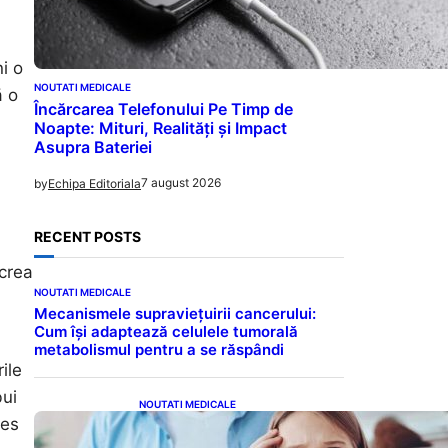
i o
NOUTATI MEDICALE
ă o
Încărcarea Telefonului Pe Timp de
Noapte: Mituri, Realități și Impact
Asupra Bateriei
7 august 2026
by
Echipa Editoriala
RECENT POSTS
 crea
NOUTATI MEDICALE
Mecanismele supraviețuirii cancerului:
Cum își adaptează celulele tumorală
metabolismul pentru a se răspândi
ile
bui
NOUTATI MEDICALE
les
Impactul Cuvintelor: Cele 7
Fraze Pe Care Părinții Ar