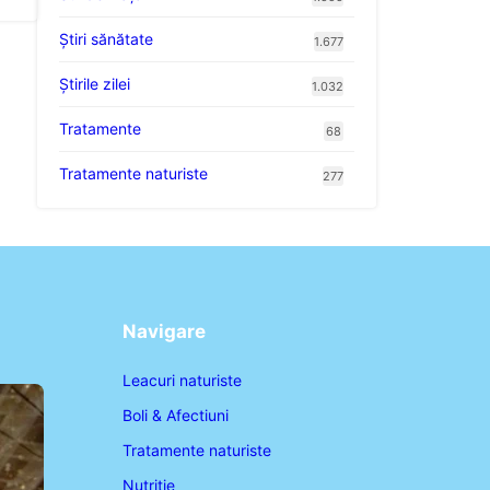
Ştiri sănătate
1.677
Știrile zilei
1.032
Tratamente
68
Tratamente naturiste
277
Navigare
Leacuri naturiste
Boli & Afectiuni
Tratamente naturiste
Nutritie