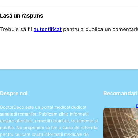
Lasă un răspuns
Trebuie să fii
autentificat
pentru a publica un comentari
Despre noi
Recomandari 
E
DoctorDeco este un portal medical dedicat
C
sanatatii romanilor. Publicam zilnic informatii
despre afectiuni, remedii naturiste, tratamente si
nutritie. Ne propunem sa fim o sursa de referinta
pentru cei care cauta informatii medicale de