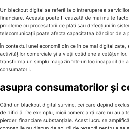
Un blackout digital se referă la o întrerupere a serviciil
financiare. Aceasta poate fi cauzată de mai multe factori
probleme cu procesatorii de plăți sau defecțiuni în sis
telecomunicații poate afecta capacitatea băncilor de a pr
În contextul unei economii din ce în ce mai digitalizate
activităților comerciale și a vieții cotidiene a cetățeni
transforma un simplu magazin într-un loc incapabil de a
consumatorii.
asupra consumatorilor și c
Când un blackout digital survine, cei care depind exclusi
de dificilă. De exemplu, micii comercianți care nu au alter
pierderi financiare substanțiale. Acest lucru se amplifică
companiile nu dispun de soluții de rezervă pentru a se a