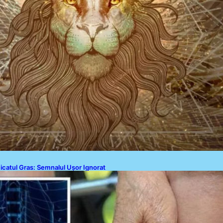
Contact
icatul Gras: Semnalul Ușor Ignorat
e la Picioare și Importanța
iagnosticării Timpurii