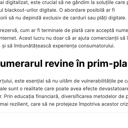
 digitalizat, este crucial să ne gândim la soluțiile care 
 blackout-urilor digitale. O abordare posibilă ar fi
rii să nu depindă exclusiv de carduri sau plăți digitale.
de rezervă, cum ar fi terminale de plată care acceptă num
ternet. Acest lucru nu doar că ar ajuta comercianții să î
tea și să îmbunătățească experiența consumatorului.
numerarul revine în prim-pl
erțului, este esențial să nu uităm de vulnerabilitățile pe 
ale sunt o realitate care poate avea efecte devastatoar
or. Prin educația financiară, diversificarea metodelor de 
 mai rezilient, care să ne protejeze împotriva acestor criz