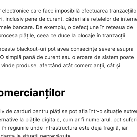
or electronice care face imposibilă efectuarea tranzacțiilo
, inclusiv pene de curent, căderi ale rețelelor de interne
temele bancare. De exemplu, o defecțiune în rețeaua de
ocesa plățile, ceea ce duce la blocaje în tranzacții.
, aceste blackout-uri pot avea consecințe severe asupra
lor. O simplă pană de curent sau o eroare de sistem poate
 vinde produse, afectând atât comercianții, cât și
omercianților
v de carduri pentru plăți se pot afla într-o situație extr
native la plățile digitale, cum ar fi numerarul, pot suferi
 în regiunile unde infrastructura este deja fragilă, iar
dapta la situații neprevăzute.