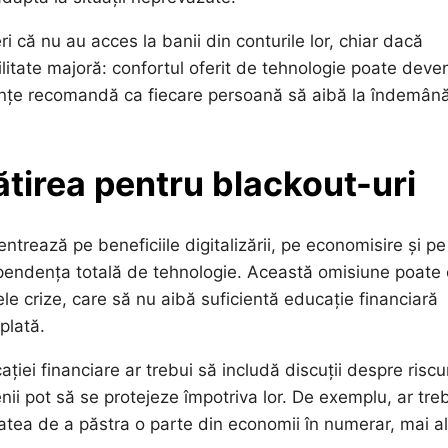
i că nu au acces la banii din conturile lor, chiar dacă
litate majoră: confortul oferit de tehnologie poate deven
nanțe recomandă ca fiecare persoană să aibă la îndemân
ătirea pentru blackout-uri
trează pe beneficiile digitalizării, pe economisire și pe
 dependența totală de tehnologie. Această omisiune poate
e crize, care să nu aibă suficientă educație financiară
plată.
iei financiare ar trebui să includă discuții despre riscur
nii pot să se protejeze împotriva lor. De exemplu, ar tre
tatea de a păstra o parte din economii în numerar, mai a