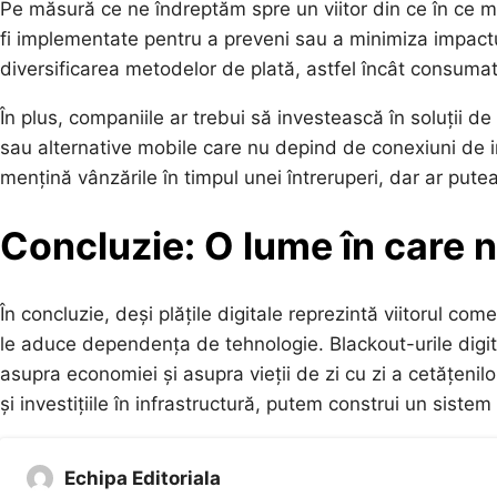
Pe măsură ce ne îndreptăm spre un viitor din ce în ce mai
fi implementate pentru a preveni sau a minimiza impactul
diversificarea metodelor de plată, astfel încât consumato
În plus, companiile ar trebui să investească în soluții 
sau alternative mobile care nu depind de conexiuni de in
mențină vânzările în timpul unei întreruperi, dar ar pu
Concluzie: O lume în care 
În concluzie, deși plățile digitale reprezintă viitorul com
le aduce dependența de tehnologie. Blackout-urile digit
asupra economiei și asupra vieții de zi cu zi a cetățenil
și investițiile în infrastructură, putem construi un sistem
Echipa Editoriala