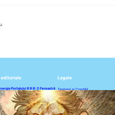
u.
editoriale
Legale
nergia Portalului 8:8:8: O Fereastră
Termeni și Condiții
osmică pentru Transformări în Viața
Ta
Politica de Confidențialitate
Politica de Cookies
Disclaimer