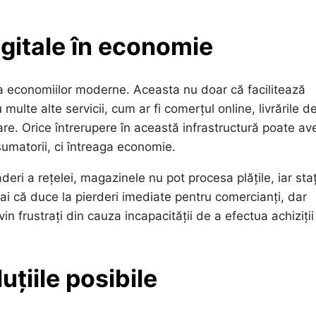
igitale în economie
rea economiilor moderne. Aceasta nu doar că facilitează
 multe alte servicii, cum ar fi comerțul online, livrările d
nciare. Orice întrerupere în această infrastructură poate av
umatorii, ci întreaga economie.
ri a rețelei, magazinele nu pot procesa plățile, iar staț
i că duce la pierderi imediate pentru comercianți, dar
n frustrați din cauza incapacității de a efectua achiziții
uțiile posibile