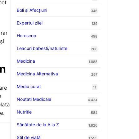
pot
Boli și Afecțiuni
346
Expertul zilei
139
erar
Horoscop
498
și
Leacuri babesti/naturiste
266
Medicina
1.088
an
Medicina Alternativa
267
Mediu curat
care
11
e
Noutati Medicale
4.434
plată
Nutritie
e.
584
Sănătate de la A la Z
1.826
Stil de viaţă
1.555