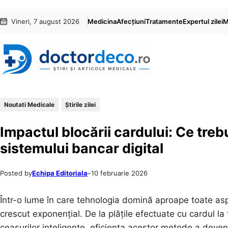
Sari
Skip
Vineri, 7 august 2026
Medicina
Afecțiuni
Tratamente
Expertul zilei
M
la
to
conținut
content
Noutati Medicale
Știrile zilei
Impactul blocării cardului: Ce treb
sistemului bancar digital
Posted by
Echipa Editoriala
–
10 februarie 2026
Într-o lume în care tehnologia domină aproape toate aspe
crescut exponențial. De la plățile efectuate cu cardul la
ceasurilor inteligente, eficiența acestor metode a deven