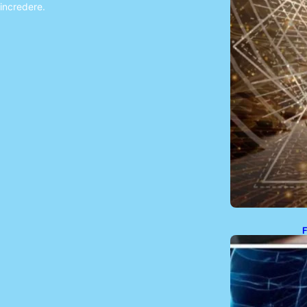
incredere.
F
d
D