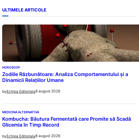
ULTIMELE ARTICOLE
HOROSCOP
Zodiile Răzbunătoare: Analiza Comportamentului și a
Dinamicii Relațiilor Umane
8 august 2026
by
Echipa Editoriala
MEDICINA ALTERNATIVA
Kombucha: Băutura Fermentată care Promite să Scadă
Glicemia în Timp Record
8 august 2026
by
Echipa Editoriala