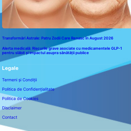
Transformări Astrale: Patru Zodii Care Renasc în August 2026
Alerta medicală: Riscurile grave asociate cu medicamentele GLP-1
pentru slăbit și impactul asupra sănătății publice
Legale
Termeni și Condiții
Politica de Confidențialitate
Politica de Cookies
Disclaimer
Contact