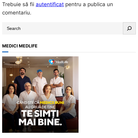
Trebuie să fii
autentificat
pentru a publica un
comentariu.
S
e
a
MEDICI MEDLIFE
r
c
h