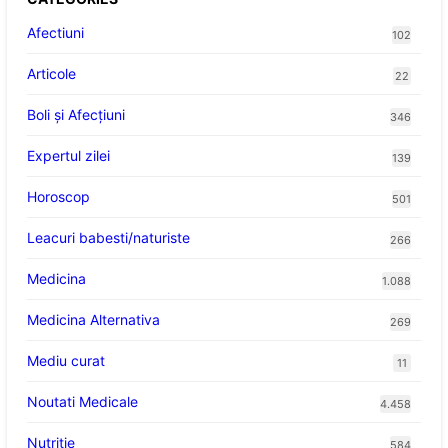
Afectiuni
102
Articole
22
Boli și Afecțiuni
346
Expertul zilei
139
Horoscop
501
Leacuri babesti/naturiste
266
Medicina
1.088
Medicina Alternativa
269
Mediu curat
11
Noutati Medicale
4.458
Nutritie
584