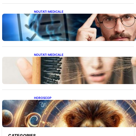
NOUTATI MEDICALE
Inteligența dincolo de note: Semnele unui IQ
ridicat care nu țin de școală
NOUTATI MEDICALE
Semnele unei deficiențe de proteine:
Impactul asupra sănătății tale
HOROSCOP
Portalul Leului 8/8: Oportunități de
Abundență pentru Cinci Zodii în 2026
CATEGORIES