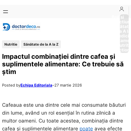
Sari
Skip
la
to
Boli si
Afectiun
conținut
content
Sănătat
de la A la
Medici
Tratame
Nutritie
Sănătate de la A la Z
Nutriti
Diction
Impactul combinației dintre cafea și
suplimentele alimentare: Ce trebuie să
știm
Posted by
Echipa Editoriala
–
27 martie 2026
Cafeaua este una dintre cele mai consumate băuturi
din lume, având un rol esențial în rutina zilnică a
multor oameni. Cu toate acestea, combinația dintre
cafea și suplimentele alimentare
poate
avea efecte