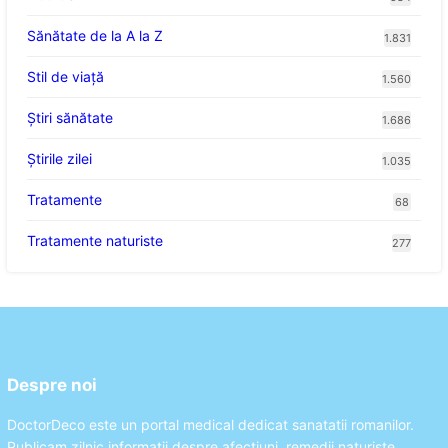
Sănătate de la A la Z
1.831
Stil de viaţă
1.560
Ştiri sănătate
1.686
Știrile zilei
1.035
Tratamente
68
Tratamente naturiste
277
Despre noi
DoctorDeco este un portal medical dedicat sanatatii romanilor.
Publicam zilnic informatii despre afectiuni, remedii naturiste,