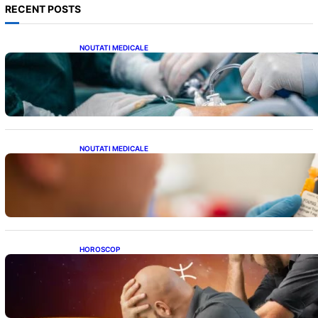
RECENT POSTS
NOUTATI MEDICALE
Colecistectomia: O Privire Detaliată Asupra
Intervenției Chirurgicale și Impactul Său
Asupra Sănătății
NOUTATI MEDICALE
Revoluția Vaccinurilor: Primul Vaccin
Experimental Împotriva Cancerului de Colon
în Studiu Uman
HOROSCOP
Mituri și Realități: Ce Spun Astrologii Despre
Sufletele Bătrâne și Lunile de Naștere