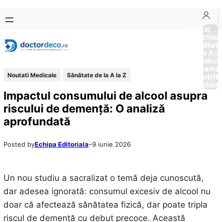
Sari
Skip
la
to
Boli si
Afectiun
conținut
content
Sănătat
de la A la
Medici
Tratame
Noutati Medicale
Sănătate de la A la Z
Nutriti
Diction
Impactul consumului de alcool asupra
riscului de demență: O analiză
aprofundată
Posted by
Echipa Editoriala
–
9 iunie 2026
Un nou studiu a sacralizat o temă deja cunoscută,
dar adesea ignorată: consumul excesiv de alcool nu
doar că afectează sănătatea fizică, dar poate tripla
riscul de demență cu debut precoce. Această