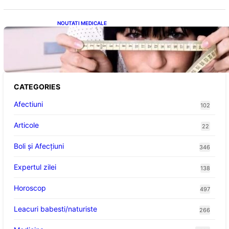
NOUTATI MEDICALE
Inovație Revoluționară în Tratamentul
Obezității: Gastroplastie Endoscopică fără
Bisturiu
CATEGORIES
Afectiuni
102
Articole
22
Boli și Afecțiuni
346
Expertul zilei
138
Horoscop
497
Leacuri babesti/naturiste
266