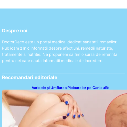
Despre noi
DoctorDeco este un portal medical dedicat sanatatii romanilor.
Publicam zilnic informatii despre afectiuni, remedii naturiste,
tratamente si nutritie. Ne propunem sa fim o sursa de referinta
pentru cei care cauta informatii medicale de incredere.
Recomandari editoriale
Varicele și Umflarea Picioarelor pe Caniculă:
Înțelegerea Simptomelor și Măsurilor de Prevenție