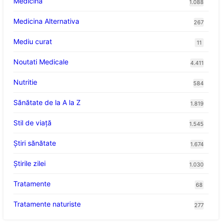
Medicina
1.088
Medicina Alternativa
267
Mediu curat
11
Noutati Medicale
4.411
Nutritie
584
Sănătate de la A la Z
1.819
Stil de viaţă
1.545
Ştiri sănătate
1.674
Știrile zilei
1.030
Tratamente
68
Tratamente naturiste
277