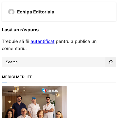
Echipa Editoriala
Lasă un răspuns
Trebuie să fii
autentificat
pentru a publica un
comentariu.
S
e
a
MEDICI MEDLIFE
r
c
h