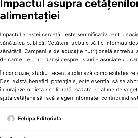
Impactul asupra cetățenilor
alimentației
Impactul acestei cercetări este semnificativ pentru socie
sănătatea publică. Cetățenii trebuie să fie informați de
sănătății. Campaniile de educație nutrițională ar trebui
de carne de porc, dar și despre riscurile asociate cu ca
În concluzie, studiul recent subliniază complexitatea r
Deși există beneficii potențiale, este esențial să se ab
încurajeze o dietă echilibrată, bazată pe alimente vege
ajuta cetățenii să facă alegeri informate, contribuind as
Echipa Editoriala