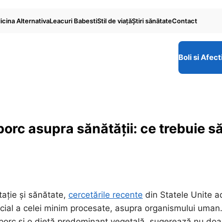
cina Alternativa
Leacuri Babesti
Stil de viaţă
Ştiri sănătate
Contact
Boli si Afect
orc asupra sănătății: ce trebuie s
tație și sănătate,
cercetările recente
din Statele Unite a
cial a celei minim procesate, asupra organismului uman
 porc și o dietă predominant vegetală, sugerează nu doa