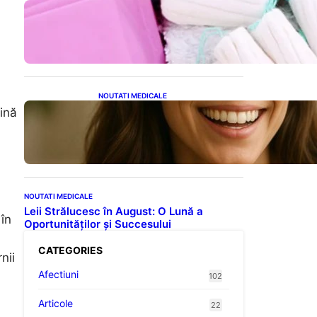
Tampoanele menstruale: O
analiză profundă a riscurilor
legate de metale toxice
NOUTATI MEDICALE
Ceaiul – Băutura care
jină
protejează inima:
Descoperiri recente despre
beneficiile consumului zilnic
NOUTATI MEDICALE
Leii Strălucesc în August: O Lună a
 în
Oportunităților și Succesului
CATEGORIES
nii
Afectiuni
102
Articole
22