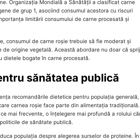
arne. Organizația Mondială a Sănătății a clasificat carne
nogene de grup 1, asociind consumul acestora cu riscuri
mportanța limitării consumului de carne procesată și
te, consumul de carne roșie trebuie să fie moderat și
nte de origine vegetală. Această abordare nu doar că spri
u dietele bogate în carne procesată.
entru sănătatea publică
uența recomandările dietetice pentru populația generală,
 care carnea roșie face parte din alimentația tradițională.
 ce mai frecvente, o înțelegere mai profundă a rolului căr
politicile de sănătate publică.
uca populația despre alegerea surselor de proteine. În