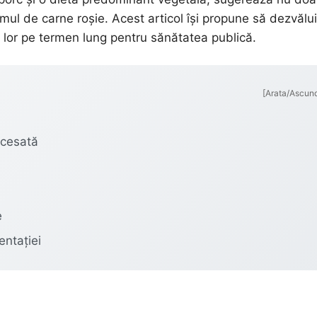
mul de carne roșie. Acest articol își propune să dezvălu
le lor pe termen lung pentru sănătatea publică.
[Arata/Ascun
ocesată
e
entației