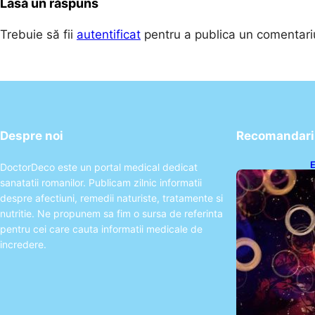
Lasă un răspuns
Trebuie să fii
autentificat
pentru a publica un comentari
Despre noi
Recomandari 
E
DoctorDeco este un portal medical dedicat
2
sanatatii romanilor. Publicam zilnic informatii
T
despre afectiuni, remedii naturiste, tratamente si
nutritie. Ne propunem sa fim o sursa de referinta
pentru cei care cauta informatii medicale de
incredere.