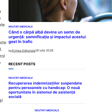
a
a
ele
NOUTATI MEDICALE
Când o cârpă albă devine un semn de
urgență: semnificația și impactul acestui
gest în trafic
este
l.
26 iulie 2026
by
Echipa Editoriala
rol
e
RECENT POSTS
NOUTATI MEDICALE
Recuperarea indemnizațiilor suspendate
pentru persoanele cu handicap: O nouă
oportunitate în sistemul de asistență
socială
și
NOUTATI MEDICALE