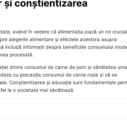
 și conștientizarea
tate, având în vedere că alimentația joacă un rol crucial
spre alegerile alimentare și efectele acestora asupra
 să includă informații despre beneficiile consumului mod
rnea procesată.
elației dintre consumul de carne de porc și sănătatea um
ordeze cu precauție consumul de carne roșie și să se
tale. Conștientizarea și educația sunt fundamentale pen
tfel la o societate mai sănătoasă.