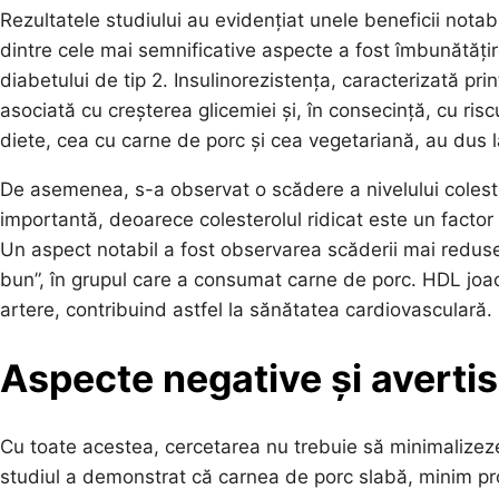
Rezultatele studiului au evidențiat unele beneficii not
dintre cele mai semnificative aspecte a fost îmbunătățirea
diabetului de tip 2. Insulinorezistența, caracterizată prin
asociată cu creșterea glicemiei și, în consecință, cu ris
diete, cea cu carne de porc și cea vegetariană, au dus 
De asemenea, s-a observat o scădere a nivelului colester
importantă, deoarece colesterolul ridicat este un factor 
Un aspect notabil a fost observarea scăderii mai redus
bun”, în grupul care a consumat carne de porc. HDL joac
artere, contribuind astfel la sănătatea cardiovasculară.
Aspecte negative și avert
Cu toate acestea, cercetarea nu trebuie să minimalizez
studiul a demonstrat că carnea de porc slabă, minim pro