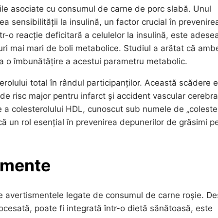
abile asociate cu consumul de carne de porc slabă. Unul
 sensibilității la insulină, un factor crucial în prevenire
tr-o reacție deficitară a celulelor la insulină, este adese
curi mai mari de boli metabolice. Studiul a arătat că amb
la o îmbunătățire a acestui parametru metabolic.
olului total în rândul participanților. Această scădere 
de risc major pentru infarct și accident vascular cerebra
e a colesterolului HDL, cunoscut sub numele de „coleste
ă un rol esențial în prevenirea depunerilor de grăsimi p
ismente
e avertismentele legate de consumul de carne roșie. De
cesată, poate fi integrată într-o dietă sănătoasă, este