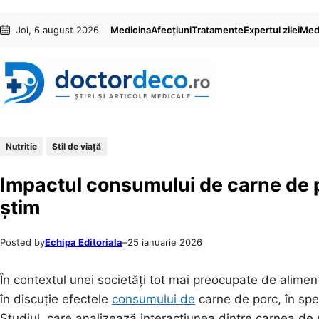
Sari
Skip
Joi, 6 august 2026
Medicina
Afecțiuni
Tratamente
Expertul zilei
Medi
la
to
conținut
content
Nutritie
Stil de viaţă
Impactul consumului de carne de p
știm
Posted by
Echipa Editoriala
–
25 ianuarie 2026
În contextul unei societăți tot mai preocupate de alimen
în discuție efectele
consumului de
carne de porc, în spe
Studiul, care analizează interacțiunea dintre carnea de