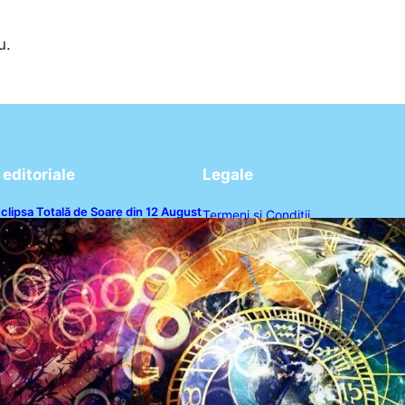
u.
editoriale
Legale
clipsa Totală de Soare din 12 August
Termeni și Condiții
026: O Analiză a Impactului asupra
rei Zodii și a Ciclului de 18 Ani
Politica de Confidențialitate
Politica de Cookies
Disclaimer
Contact