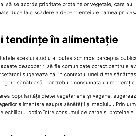
al să se acorde prioritate proteinelor vegetale, care au
poate duce la o scădere a dependenței de carnea proces
i tendințe în alimentație
zultatele acestui studiu ar putea schimba percepția public
aceste descoperiri să fie comunicate corect pentru a ev
ercetătorii sugerează că, în contextul unei diete sănătoas
 alegere sănătoasă, dar trebuie consumată cu moderație
șterea popularității dietei vegetariene și vegane, sugerea
gerilor alimentare asupra sănătății și mediului. Prin urm
ze echilibrul optim între consumul de carne și proteinele