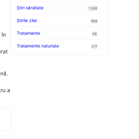
Ştiri sănătate
1.596
Știrile zilei
968
Tratamente
68
 în
Tratamente naturiste
277
erat
ană.
tru a