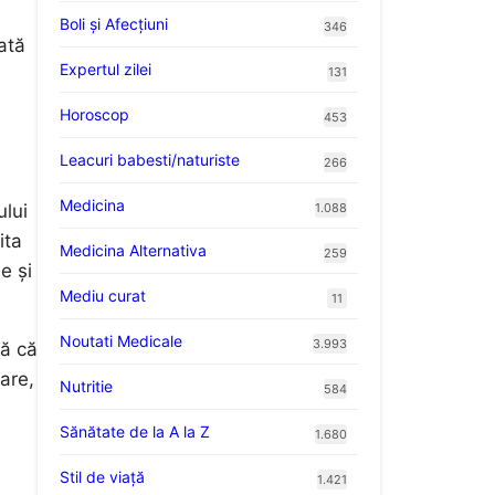
Boli și Afecțiuni
346
ată
Expertul zilei
131
Horoscop
453
Leacuri babesti/naturiste
266
Medicina
1.088
ului
ita
Medicina Alternativa
259
e și
Mediu curat
.
11
Noutati Medicale
3.993
ză că
are,
Nutritie
584
Sănătate de la A la Z
1.680
Stil de viaţă
1.421