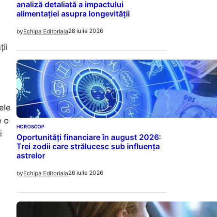
analiză detaliată a impactului
alimentației asupra longevității
28 iulie 2026
by
Echipa Editoriala
ții
ele
e o
HOROSCOP
i
Oportunități financiare în august 2026:
Trei zodii care strălucesc sub influența
astrelor
26 iulie 2026
by
Echipa Editoriala