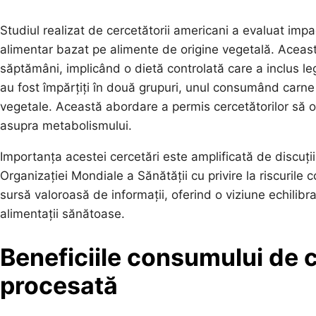
Studiul realizat de cercetătorii americani a evaluat impa
alimentar bazat pe alimente de origine vegetală. Aceast
săptămâni, implicând o dietă controlată care a inclus leg
au fost împărțiți în două grupuri, unul consumând carne 
vegetale. Această abordare a permis cercetătorilor să ob
asupra metabolismului.
Importanța acestei cercetări este amplificată de discuți
Organizației Mondiale a Sănătății cu privire la riscuril
sursă valoroasă de informații, oferind o viziune echilib
alimentații sănătoase.
Beneficiile consumului de 
procesată