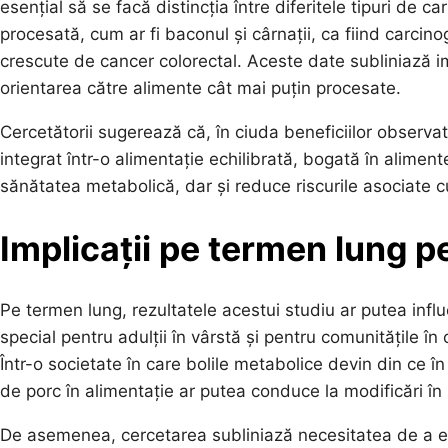
esențial să se facă distincția între diferitele tipuri de c
procesată, cum ar fi baconul și cârnații, ca fiind carci
crescute de cancer colorectal. Aceste date subliniază i
orientarea către alimente cât mai puțin procesate.
Cercetătorii sugerează că, în ciuda beneficiilor observa
integrat într-o alimentație echilibrată, bogată în alime
sănătatea metabolică, dar și reduce riscurile asociate c
Implicații pe termen lung p
Pe termen lung, rezultatele acestui studiu ar putea infl
special pentru adulții în vârstă și pentru comunitățile în
Într-o societate în care bolile metabolice devin din ce în
de porc în alimentație ar putea conduce la modificări în 
De asemenea, cercetarea subliniază necesitatea de a ed