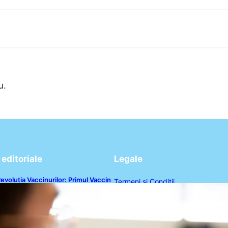
u.
editoriale
Legale
evoluția Vaccinurilor: Primul Vaccin
Termeni și Condiții
xperimental Împotriva Cancerului
e Colon în Studiu Uman
Politica de Confidențialitate
Politica de Cookies