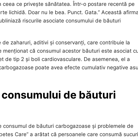
n ceea ce privește sănătatea. Într-o postare recentă pe
rte lichidă. Doar nu le bea. Punct. Gata.” Această afirma
subliniază riscurile asociate consumului de băuturi
e zaharuri, aditivi și conservanți, care contribuie la
de menționat că consumul acestor băuturi este asociat c
t de tip 2 și boli cardiovasculare. De asemenea, el a
le carbogazoase poate avea efecte cumulativ negative as
e consumului de băuturi
re consumul de băuturi carbogazoase și problemele de
iabetes Care” a arătat că persoanele care consumă sucur