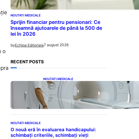
ție
NOUTATI MEDICALE
Sprijin financiar pentru pensionari: Ce
înseamnă ajutoarele de până la 500 de
lei în 2026
7 august 2026
by
Echipa Editoriala
u o
RECENT POSTS
upra
NOUTATI MEDICALE
Impactul Substanțelor de
Contrast în RMN: Îngrijorări
Legate de Gadoliniu și
Acidul Oxalic
NOUTATI MEDICALE
O nouă eră în evaluarea handicapului:
schimbați criteriile, schimbați vieți
i