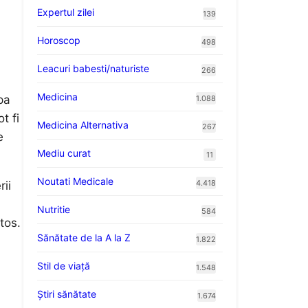
Expertul zilei
139
Horoscop
498
Leacuri babesti/naturiste
266
Medicina
pa
1.088
t fi
Medicina Alternativa
267
e
Mediu curat
11
Noutati Medicale
4.418
rii
Nutritie
584
tos.
Sănătate de la A la Z
1.822
Stil de viaţă
1.548
Ştiri sănătate
1.674