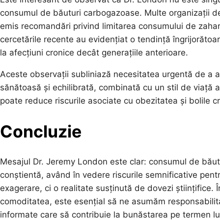
consumul de băuturi carbogazoase. Multe organizații de 
emis recomandări privind limitarea consumului de zaharu
cercetările recente au evidențiat o tendință îngrijorătoar
la afecțiuni cronice decât generațiile anterioare.
Aceste observații subliniază necesitatea urgentă de a a
sănătoasă și echilibrată, combinată cu un stil de viață a
poate reduce riscurile asociate cu obezitatea și bolile c
Concluzie
Mesajul Dr. Jeremy London este clar: consumul de băutur
conștientă, având în vedere riscurile semnificative pent
exagerare, ci o realitate susținută de dovezi științifice.
comoditatea, este esențial să ne asumăm responsabilita
informate care să contribuie la bunăstarea pe termen l