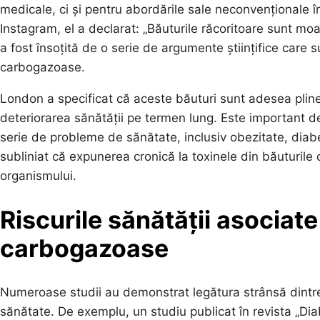
medicale, ci și pentru abordările sale neconvenționale î
Instagram, el a declarat: „Băuturile răcoritoare sunt moa
a fost însoțită de o serie de argumente științifice care 
carbogazoase.
London a specificat că aceste băuturi sunt adesea pline d
deteriorarea sănătății pe termen lung. Este important 
serie de probleme de sănătate, inclusiv obezitate, diabe
subliniat că expunerea cronică la toxinele din băuturi
organismului.
Riscurile sănătății asociat
carbogazoase
Numeroase studii au demonstrat legătura strânsă dint
sănătate. De exemplu, un studiu publicat în revista „D