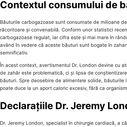
Contextul consumului de b
Băuturile carbogazoase sunt consumate de milioane de o
răcoritoare și convenabilă. Conform unor statistici rec
carbogazoase regulat, iar cifra este și mai mare în rând
având în vedere că aceste băuturi sunt bogate în zaharur
semnificativ.
În acest context, avertismentul Dr. London devine cu atâ
de zahăr este problematică, ci și lipsa de conștientizare
băuturi. Spre deosebire de alimentele solide, băuturile 
poate duce la un aport caloric excesiv, fără ca organis
Declarațiile Dr. Jeremy Lo
Dr. Jeremy London, specialist în chirurgie cardiacă, a c