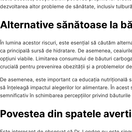
dezvoltarea altor probleme de sănătate, inclusiv tulburări
Alternative sănătoase la b
În lumina acestor riscuri, este esențial să căutăm altern
ca principală sursă de hidratare. De asemenea, ceaiurile 
opțiuni viabile. Limitarea consumului de băuturi carbogaz
crucială pentru prevenirea obezității și a problemelor d
De asemenea, este important ca educația nutrițională să fi
să înțeleagă impactul alegerilor lor alimentare. În acest
semnificativ în schimbarea percepțiilor privind băuturil
Povestea din spatele avert
Este interesant de observat că Dr. London nu este singu