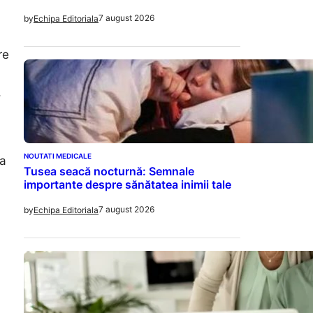
7 august 2026
by
Echipa Editoriala
re
,
NOUTATI MEDICALE
ea
Tusea seacă nocturnă: Semnale
importante despre sănătatea inimii tale
7 august 2026
by
Echipa Editoriala