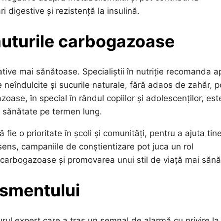
 digestive și rezistență la insulină.
ăuturile carbogazoase
ative mai sănătoase. Specialiștii în nutriție recomanda a
neîndulcite și sucurile naturale, fără adaos de zahăr, po
oase, în special în rândul copiilor și adolescenților, est
e sănătate pe termen lung.
e o prioritate în școli și comunități, pentru a ajuta tine
 sens, campaniile de conștientizare pot juca un rol
e carbogazoase și promovarea unui stil de viață mai sănă
ismentului
rul expert care a tras un semnal de alarmă cu privire la