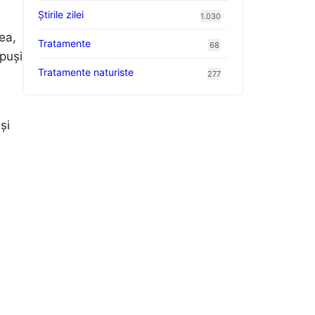
Știrile zilei
1.030
ea,
Tratamente
68
spuși
Tratamente naturiste
277
și