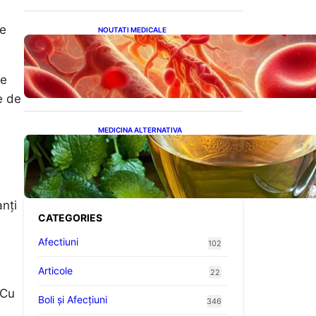
de
NOUTATI MEDICALE
Vitamina K: Beneficii,
Riscuri și Interacțiuni în
Coagularea Sângelui
te
e de
MEDICINA ALTERNATIVA
Roinița: Soluția Naturală
pentru Reducerea
Cortizolului și Îmbunătățirea
Somnului
nți
CATEGORIES
Afectiuni
102
Articole
22
 Cu
Boli și Afecțiuni
346