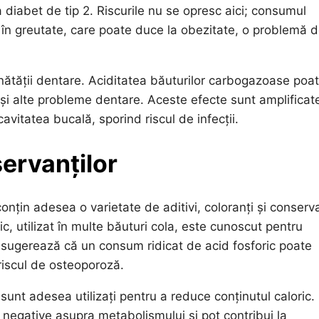
 diabet de tip 2. Riscurile nu se opresc aici; consumul
în greutate, care poate duce la obezitate, o problemă 
nătății dentare. Aciditatea băuturilor carbogazoase poa
i și alte probleme dentare. Aceste efecte sunt amplificat
cavitatea bucală, sporind riscul de infecții.
servanților
țin adesea o varietate de aditivi, coloranți și conserva
ic, utilizat în multe băuturi cola, este cunoscut pentru
e sugerează că un consum ridicat de acid fosforic poate
riscul de osteoporoză.
ali, sunt adesea utilizați pentru a reduce conținutul caloric.
te negative asupra metabolismului și pot contribui la