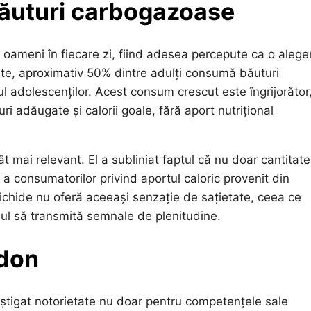
ăuturi carbogazoase
ameni în fiecare zi, fiind adesea percepute ca o alege
ente, aproximativ 50% dintre adulți consumă băuturi
ul adolescenților. Acest consum crescut este îngrijorător
i adăugate și calorii goale, fără aport nutrițional
t mai relevant. El a subliniat faptul că nu doar cantitat
 a consumatorilor privind aportul caloric provenit din
lichide nu oferă aceeași senzație de sațietate, ceea ce
mul să transmită semnale de plenitudine.
ndon
âștigat notorietate nu doar pentru competențele sale