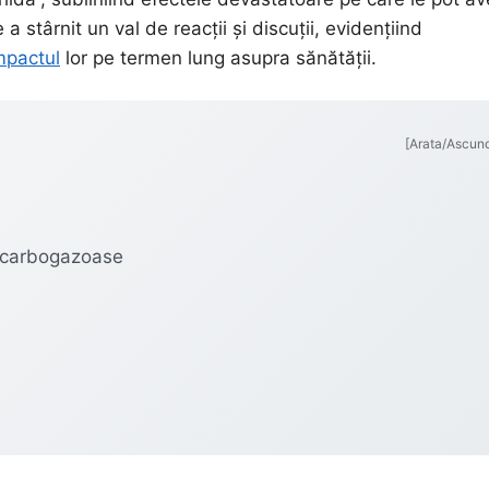
stârnit un val de reacții și discuții, evidențiind
impactul
lor pe termen lung asupra sănătății.
[Arata/Ascun
i carbogazoase