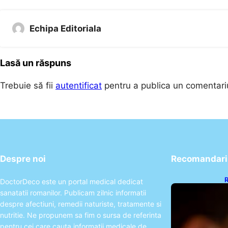
Echipa Editoriala
Lasă un răspuns
Trebuie să fii
autentificat
pentru a publica un comentari
Despre noi
Recomandari 
R
DoctorDeco este un portal medical dedicat
E
sanatatii romanilor. Publicam zilnic informatii
d
despre afectiuni, remedii naturiste, tratamente si
nutritie. Ne propunem sa fim o sursa de referinta
pentru cei care cauta informatii medicale de