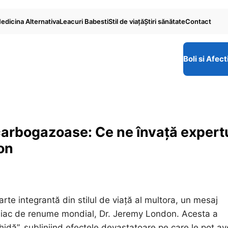
edicina Alternativa
Leacuri Babesti
Stil de viaţă
Ştiri sănătate
Contact
Boli si Afect
 carbogazoase: Ce ne învață expert
on
rte integrantă din stilul de viață al multora, un mesaj
ardiac de renume mondial, Dr. Jeremy London. Acesta a
chidă”, subliniind efectele devastatoare pe care le pot a