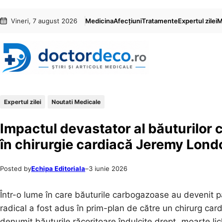
Sari
Skip
Vineri, 7 august 2026
Medicina
Afecțiuni
Tratamente
Expertul zilei
M
la
to
conținut
content
Expertul zilei
Noutati Medicale
Impactul devastator al băuturilor
în chirurgie cardiacă Jeremy Lond
Posted by
Echipa Editoriala
–
3 iunie 2026
Într-o lume în care băuturile carbogazoase au devenit pa
radical a fost adus în prim-plan de către un chirurg c
denumit băuturile răcoritoare îndulcite drept „moarte li