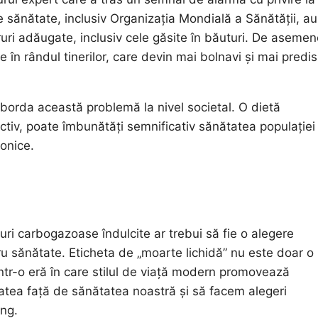
sănătate, inclusiv Organizația Mondială a Sănătății, au
ri adăugate, inclusiv cele găsite în băuturi. De asemen
e în rândul tinerilor, care devin mai bolnavi și mai predi
borda această problemă la nivel societal. O dietă
ctiv, poate îmbunătăți semnificativ sănătatea populației 
ronice.
i carbogazoase îndulcite ar trebui să fie o alegere
ru sănătate. Eticheta de „moarte lichidă” nu este doar o
 Într-o eră în care stilul de viață modern promovează
tea față de sănătatea noastră și să facem alegeri
ung.