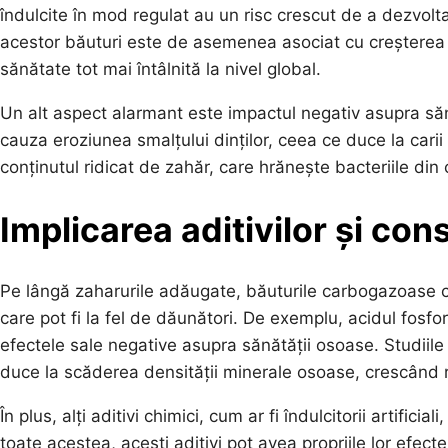
îndulcite în mod regulat au un risc crescut de a dezvolta
acestor băuturi este de asemenea asociat cu creșterea 
sănătate tot mai întâlnită la nivel global.
Un alt aspect alarmant este impactul negativ asupra să
cauza eroziunea smalțului dinților, ceea ce duce la cari
conținutul ridicat de zahăr, care hrănește bacteriile din 
Implicarea aditivilor și con
Pe lângă zaharurile adăugate, băuturile carbogazoase con
care pot fi la fel de dăunători. De exemplu, acidul fosfor
efectele sale negative asupra sănătății osoase. Studiil
duce la scăderea densității minerale osoase, crescând 
În plus, alți aditivi chimici, cum ar fi îndulcitorii artifici
toate acestea, acești aditivi pot avea propriile lor efec