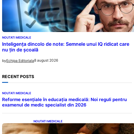
NOUTATI MEDICALE
Inteligența dincolo de note: Semnele unui IQ ridicat care
nu țin de școală
8 august 2026
by
Echipa Editoriala
RECENT POSTS
NOUTATI MEDICALE
Reforme esențiale în educația medicală: Noi reguli pentru
examenul de medic specialist din 2026
NOUTATI MEDICALE
Somnul Sănătos: Câte Ore Trebuie Să Dormi
în Funcție de Vârstă și Impactul Asupra