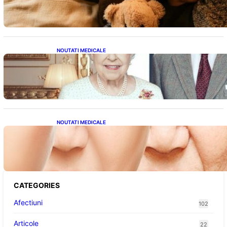
Sănătății
NOUTATI MEDICALE
Longevitatea în Rândul Celebrităților: Lecții
din Viața Prințului Philip și a Altora care Au
Fost Pe Punctul de a Împlini 100 de Ani
NOUTATI MEDICALE
Evoluția Personalității după 70 de Ani: Ce
Revelații Ne Oferă Studiile Psihologice
CATEGORIES
Afectiuni
102
Articole
22