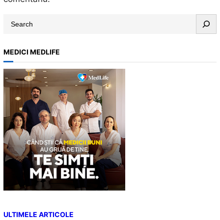
S
e
a
MEDICI MEDLIFE
r
c
h
ULTIMELE ARTICOLE