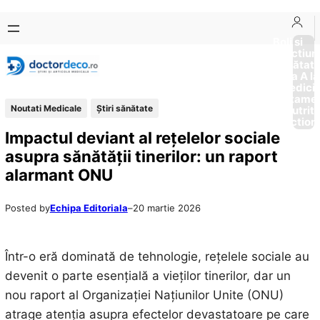
Sari
Skip
la
to
Boli si
Afectiun
conținut
content
Sănătat
de la A la
Medici
Tratame
Noutati Medicale
Ştiri sănătate
Nutriti
Diction
Impactul deviant al rețelelor sociale
asupra sănătății tinerilor: un raport
alarmant ONU
Posted by
Echipa Editoriala
–
20 martie 2026
Într-o eră dominată de tehnologie, rețelele sociale au
devenit o parte esențială a vieților tinerilor, dar un
nou raport al Organizației Națiunilor Unite (ONU)
atrage atenția asupra efectelor devastatoare pe care