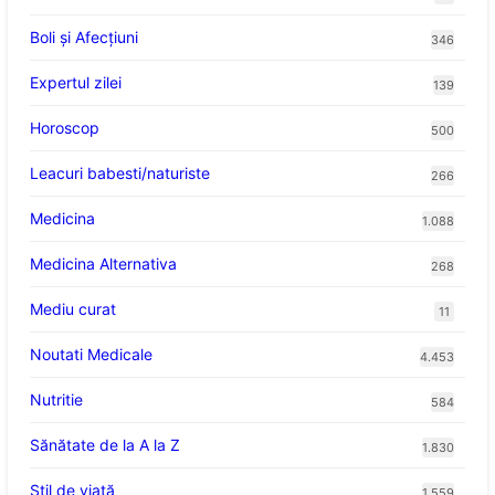
Boli și Afecțiuni
346
Expertul zilei
139
Horoscop
500
Leacuri babesti/naturiste
266
Medicina
1.088
Medicina Alternativa
268
Mediu curat
11
Noutati Medicale
4.453
Nutritie
584
Sănătate de la A la Z
1.830
Stil de viaţă
1.559