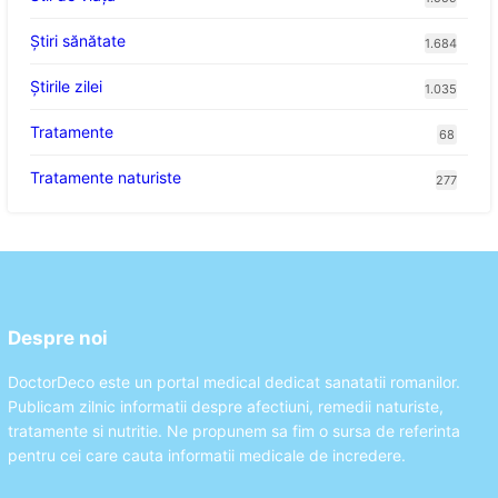
Ştiri sănătate
1.684
Știrile zilei
1.035
Tratamente
68
Tratamente naturiste
277
Despre noi
DoctorDeco este un portal medical dedicat sanatatii romanilor.
Publicam zilnic informatii despre afectiuni, remedii naturiste,
tratamente si nutritie. Ne propunem sa fim o sursa de referinta
pentru cei care cauta informatii medicale de incredere.