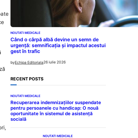
oate
ce
NOUTATI MEDICALE
Când o cârpă albă devine un semn de
urgență: semnificația și impactul acestui
gest în trafic
ă
26 iulie 2026
by
Echipa Editoriala
ază
RECENT POSTS
NOUTATI MEDICALE
Recuperarea indemnizațiilor suspendate
pentru persoanele cu handicap: O nouă
oportunitate în sistemul de asistență
socială
ri,
NOUTATI MEDICALE