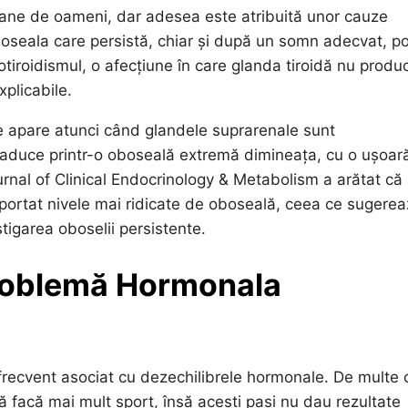
ane de oameni, dar adesea este atribuită unor cauze
oboseala care persistă, chiar și după un somn adecvat, p
tiroidismul, o afecțiune în care glanda tiroidă nu produ
xplicabile.
re apare atunci când glandele suprarenale sunt
 traduce printr-o oboseală extremă dimineața, cu o ușoar
ournal of Clinical Endocrinology & Metabolism a arătat că
aportat nivele mai ridicate de oboseală, ceea ce sugere
tigarea oboselii persistente.
Problemă Hormonala
frecvent asociat cu dezechilibrele hormonale. De multe o
ă facă mai mult sport, însă acești pași nu dau rezultate