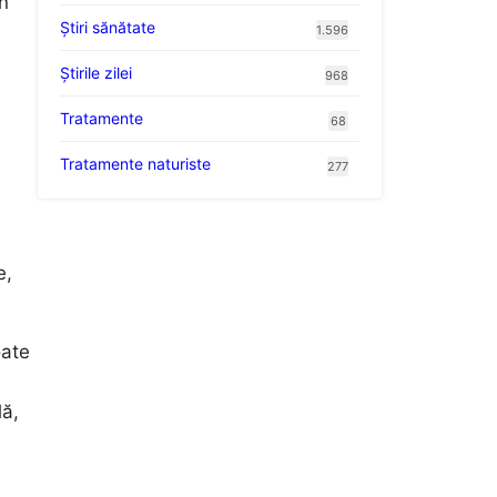
n
Ştiri sănătate
1.596
Știrile zilei
968
Tratamente
68
Tratamente naturiste
277
e,
oate
lă,