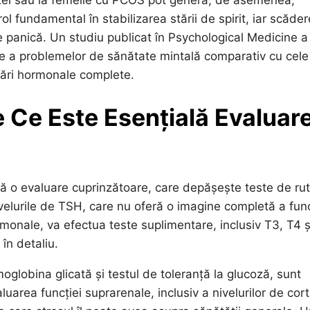
l fundamental în stabilizarea stării de spirit, iar scăde
de panică. Un studiu publicat în Psychological Medicine a
 a problemelor de sănătate mintală comparativ cu cele
uări hormonale complete.
 Ce Este Esențială Evaluar
tă o evaluare cuprinzătoare, care depășește teste de rut
ivelurile de TSH, care nu oferă o imagine completă a func
rmonale, va efectua teste suplimentare, inclusiv T3, T4 ș
 în detaliu.
moglobina glicată și testul de toleranță la glucoză, sunt
uarea funcției suprarenale, inclusiv a nivelurilor de cort