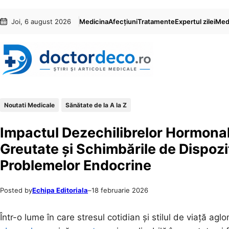
Sari
Skip
Joi, 6 august 2026
Medicina
Afecțiuni
Tratamente
Expertul zilei
Medi
la
to
conținut
content
Noutati Medicale
Sănătate de la A la Z
Impactul Dezechilibrelor Hormona
Greutate și Schimbările de Dispoz
Problemelor Endocrine
Posted by
Echipa Editoriala
–
18 februarie 2026
Într-o lume în care stresul cotidian și stilul de viață 