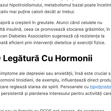
zul hipotiroidismului, metabolismul bazal poate încetin
iv mai puține calorii decât ar trebui.
joră a creșterii în greutate. Atunci când celulele nu
ltă insulină, ceea ce promovează stocarea grăsimilor, în
ican Diabetes Association sugerează că rezistența la
tă eficient prin intervenții dietetice și exerciții fizice.
 O Legătură Cu Hormonii
simptome ale depresiei sau anxietății, însă este crucial 
ormonii tiroidieni, de exemplu, influențează direct produ
care reglează starea de spirit. Persoanele cu
hipotiroid
ersistentă și pierderea interesului pentru activități car
uzei sau la femeile cu PCOS pot genera, de asemenea,