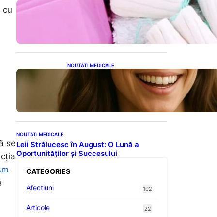
Tampoanele menstruale: O
i cu
analiză profundă a riscurilor
legate de metale toxice
NOUTATI MEDICALE
Ceaiul – Băutura care
protejează inima:
Descoperiri recente despre
beneficiile consumului zilnic
NOUTATI MEDICALE
să se
Leii Strălucesc în August: O Lună a
Oportunităților și Succesului
cția
ism
CATEGORIES
e
Afectiuni
102
Articole
22