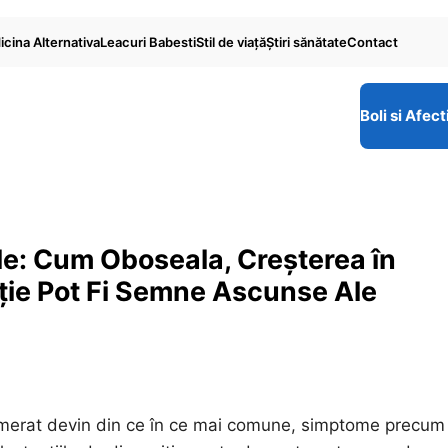
cina Alternativa
Leacuri Babesti
Stil de viaţă
Ştiri sănătate
Contact
Boli si Afect
le: Cum Oboseala, Creșterea în
iție Pot Fi Semne Ascunse Ale
aglomerat devin din ce în ce mai comune, simptome precum