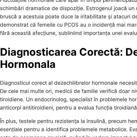
schimbări dramatice de dispoziție. Estrogenul joacă un ro
bruscă a acestuia poate duce la iritabilitate și atacuri 
demonstrat că femeile cu PCOS au o incidență mai mare
fără această afecțiune, subliniind importanța unei eval
Diagnosticarea Corectă: De
Hormonala
Diagnosticul corect al dezechilibrelor hormonale necesi
De cele mai multe ori, medicii de familie verifică doar n
tiroidiene. Un endocrinolog, specialist în problemele ho
anticorpi antitiroidieni, pentru a evalua funcția tiroidiană
În plus, testele pentru rezistența la insulină, precum he
esențiale pentru a identifica problemele metabolice. Eval