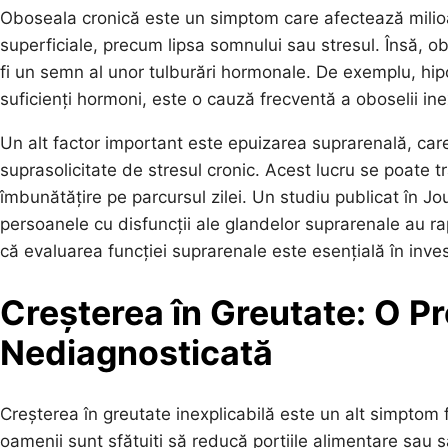
Oboseala cronică este un simptom care afectează milio
superficiale, precum lipsa somnului sau stresul. Însă, 
fi un semn al unor tulburări hormonale. De exemplu, hipo
suficienți hormoni, este o cauză frecventă a oboselii ine
Un alt factor important este epuizarea suprarenală, ca
suprasolicitate de stresul cronic. Acest lucru se poate
îmbunătățire pe parcursul zilei. Un studiu publicat în J
persoanele cu disfuncții ale glandelor suprarenale au r
că evaluarea funcției suprarenale este esențială în inves
Creșterea în Greutate: O 
Nediagnosticată
Creșterea în greutate inexplicabilă este un alt simptom 
oamenii sunt sfătuiți să reducă porțiile alimentare sau s