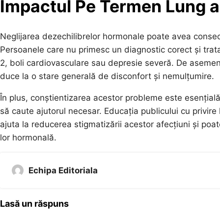
Impactul Pe Termen Lung a
Neglijarea dezechilibrelor hormonale poate avea conseci
Persoanele care nu primesc un diagnostic corect și tra
2, boli cardiovasculare sau depresie severă. De asemenea
duce la o stare generală de disconfort și nemulțumire.
În plus, conștientizarea acestor probleme este esențială
să caute ajutorul necesar. Educația publicului cu privir
ajuta la reducerea stigmatizării acestor afecțiuni și p
lor hormonală.
Echipa Editoriala
Lasă un răspuns