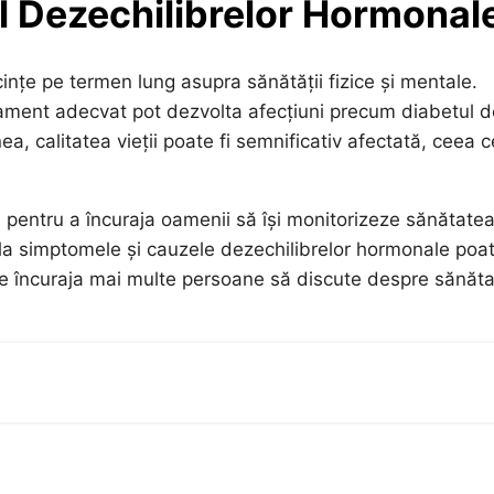
l Dezechilibrelor Hormonal
nțe pe termen lung asupra sănătății fizice și mentale.
tament adecvat pot dezvolta afecțiuni precum diabetul d
, calitatea vieții poate fi semnificativ afectată, ceea c
 pentru a încuraja oamenii să își monitorizeze sănătatea
e la simptomele și cauzele dezechilibrelor hormonale poa
oate încuraja mai multe persoane să discute despre sănăt