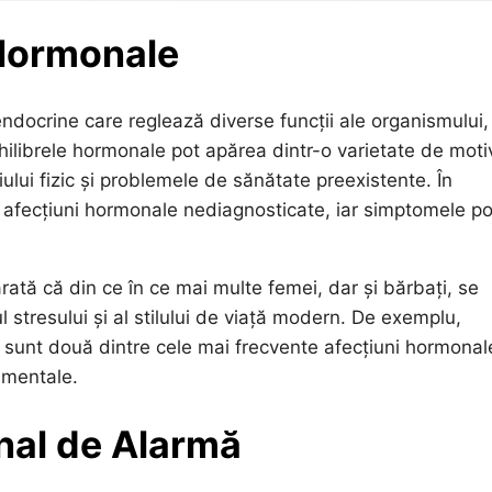
 Hormonale
docrine care reglează diverse funcții ale organismului,
chilibrele hormonale pot apărea dintr-o varietate de moti
țiului fizic și problemele de sănătate preexistente. În
afecțiuni hormonale nediagnosticate, iar simptomele po
rată că din ce în ce mai multe femei, dar și bărbați, se
 stresului și al stilului de viață modern. De exemplu,
) sunt două dintre cele mai frecvente afecțiuni hormonal
i mentale.
nal de Alarmă