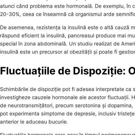
atunci când problema este hormonală. De exemplu, în ca
20-30%, ceea ce înseamnă că organismul arde semnificat
De asemenea, rezistența la insulină este o altă cauză ma
răspund eficient la insulină, pancreasul produce mai mu
special în zona abdominală. Un studiu realizat de Amer
insulină este un precursor al obezității și poate fi gestiona
Fluctuațiile de Dispoziție:
Schimbările de dispoziție pot fi adesea interpretate ca 
investigheze cauzele hormonale ale acestor fluctuații. H
de neurotransmițători, precum serotonina și dopamina, 
pot experimenta simptome de depresie, inclusiv tristețe p
anterior le aduceau bucurie.
Fluctuațiile hormonale care apar în timpul perimenopa