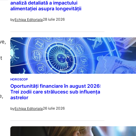
analiză detaliată a impactului
alimentației asupra longevității
28 iulie 2026
by
Echipa Editoriala
ve,
t
HOROSCOP
Oportunități financiare în august 2026:
Trei zodii care strălucesc sub influența
e,
astrelor
26 iulie 2026
by
Echipa Editoriala