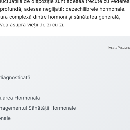
 fluctuațiile de dispoziție sunt adesea trecute cu vederea
profundă, adesea neglijată: dezechilibrele hormonale.
tura complexă dintre hormoni și sănătatea generală,
ea asupra vieții de zi cu zi.
[Arata/Ascun
diagnosticată
aluarea Hormonala
Managementul Sănătății Hormonale
onale