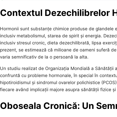
Contextul Dezechilibrelor
Hormonii sunt substanțe chimice produse de glandele en
inclusiv metabolismul, starea de spirit și energia. Deze
inclusiv stresul cronic, dieta dezechilibrată, lipsa exerci
prezent, se estimează că milioane de oameni suferă de 
varia semnificativ de la o persoană la alta.
Un studiu realizat de Organizația Mondială a Sănătății a
confruntă cu probleme hormonale, în special în contextul
hipotiroidismul și sindromul ovarelor polichistice (PCOS
fiecare având implicații majore asupra sănătății fizice ș
Oboseala Cronică: Un Sem