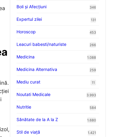
Boli și Afecțiuni
rea
346
Expertul zilei
131
Horoscop
453
Leacuri babesti/naturiste
266
ea
Medicina
1.088
Medicina Alternativa
259
Mediu curat
ină.
11
ției
Noutati Medicale
3.993
i
Nutritie
584
Sănătate de la A la Z
1.680
izol,
Stil de viaţă
1.421