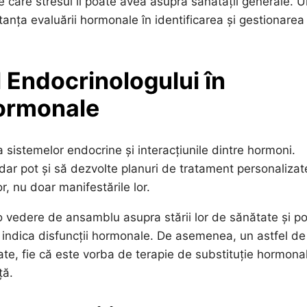
care stresul îl poate avea asupra sănătății generale. U
anța evaluării hormonale în identificarea și gestionarea
l Endocrinologului în
ormonale
a sistemelor endocrine și interacțiunile dintre hormoni.
 dar pot și să dezvolte planuri de tratament personalizat
 nu doar manifestările lor.
o vedere de ansamblu asupra stării lor de sănătate și p
ea indica disfuncții hormonale. De asemenea, un astfel de
te, fie că este vorba de terapie de substituție hormona
ță.