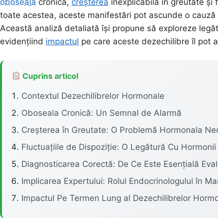
oboseala
cronică,
creșterea
inexplicabilă în greutate și
toate acestea, aceste manifestări pot ascunde o cauză 
Această analiză detaliată își propune să exploreze legă
evidențiind
impactul
pe care aceste dezechilibre îl pot av
Cuprins articol
Contextul Dezechilibrelor Hormonale
Oboseala Cronică: Un Semnal de Alarmă
Creșterea în Greutate: O Problemă Hormonala Ne
Fluctuațiile de Dispoziție: O Legătură Cu Hormonii
Diagnosticarea Corectă: De Ce Este Esențială Ev
Implicarea Expertului: Rolul Endocrinologului în 
Impactul Pe Termen Lung al Dezechilibrelor Horm