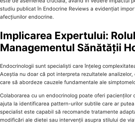
este de asemenea crucială, având în vedere impactul pe 
studiu publicat în Endocrine Reviews a evidențiat import
afecțiunilor endocrine.
Implicarea Expertului: Rolu
Managementul Sănătății H
Endocrinologii sunt specialiști care înțeleg complexitate
Aceștia nu doar că pot interpreta rezultatele analizelor,
care să abordeze cauzele fundamentale ale simptomelor,
Colaborarea cu un endocrinolog poate oferi pacienților 
ajuta la identificarea pattern-urilor subtile care ar put
specialist este capabil să recomande tratamente adapta
modificări ale dietei sau intervenții asupra stilului de via