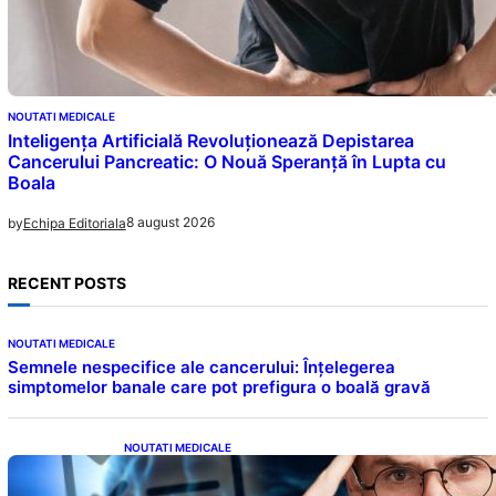
NOUTATI MEDICALE
Inteligența Artificială Revoluționează Depistarea
Cancerului Pancreatic: O Nouă Speranță în Lupta cu
Boala
8 august 2026
by
Echipa Editoriala
RECENT POSTS
NOUTATI MEDICALE
Semnele nespecifice ale cancerului: Înțelegerea
simptomelor banale care pot prefigura o boală gravă
NOUTATI MEDICALE
Inteligența dincolo de note: Semnele unui IQ
ridicat care nu țin de școală