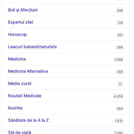
Boli și Afecțiuni
346
Expertul zilei
139
Horoscop
501
Leacuri babesti/naturiste
266
Medicina
1.088
Medicina Alternativa
269
Mediu curat
11
Noutati Medicale
4.458
Nutritie
584
Sănătate de la A la Z
1.831
Stil de viaţă
1.560