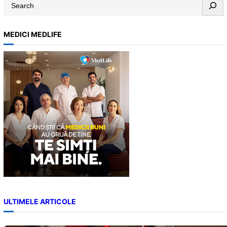
S
e
a
MEDICI MEDLIFE
r
c
h
ULTIMELE ARTICOLE