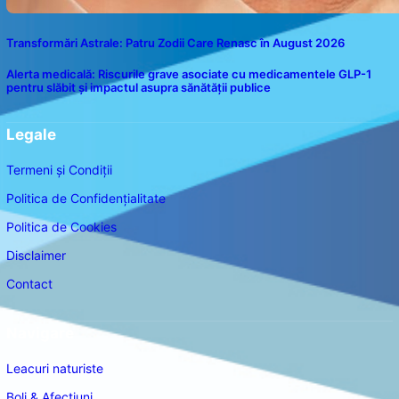
Transformări Astrale: Patru Zodii Care Renasc în August 2026
Alerta medicală: Riscurile grave asociate cu medicamentele GLP-1
pentru slăbit și impactul asupra sănătății publice
Legale
Termeni și Condiții
Politica de Confidențialitate
Politica de Cookies
Disclaimer
Contact
Navigare
Leacuri naturiste
Boli & Afectiuni