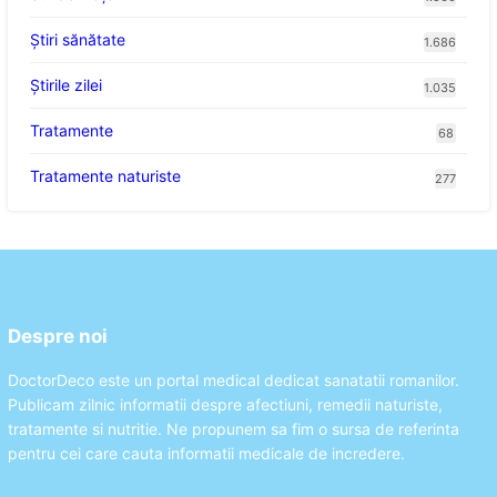
Ştiri sănătate
1.686
Știrile zilei
1.035
Tratamente
68
Tratamente naturiste
277
Despre noi
DoctorDeco este un portal medical dedicat sanatatii romanilor.
Publicam zilnic informatii despre afectiuni, remedii naturiste,
tratamente si nutritie. Ne propunem sa fim o sursa de referinta
pentru cei care cauta informatii medicale de incredere.