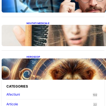
NOUTATI MEDICALE
Semnele unei deficiențe de proteine:
Impactul asupra sănătății tale
HOROSCOP
Portalul Leului 8/8: Oportunități de
Abundență pentru Cinci Zodii în 2026
CATEGORIES
Afectiuni
102
Articole
22