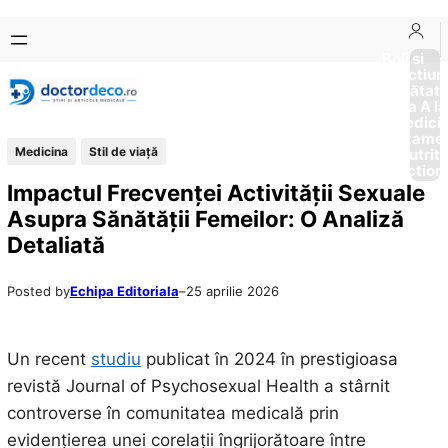
Sari
Skip
la
to
Boli si
Afectiun
conținut
content
Sănătat
de la A la
Medici
Tratame
Medicina
Stil de viaţă
Nutriti
Diction
Impactul Frecvenței Activității Sexuale
Asupra Sănătății Femeilor: O Analiză
Detaliată
Posted by
Echipa Editoriala
–
25 aprilie 2026
Un recent
studiu
publicat în 2024 în prestigioasa
revistă Journal of Psychosexual Health a stârnit
controverse în comunitatea medicală prin
evidențierea unei corelații îngrijorătoare între