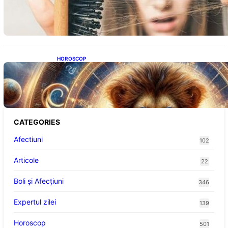
Impactul asupra sănătății tale
HOROSCOP
Portalul Leului 8/8: Oportunități de
Abundență pentru Cinci Zodii în 2026
CATEGORIES
Afectiuni
102
Articole
22
Boli și Afecțiuni
346
Expertul zilei
139
Horoscop
501