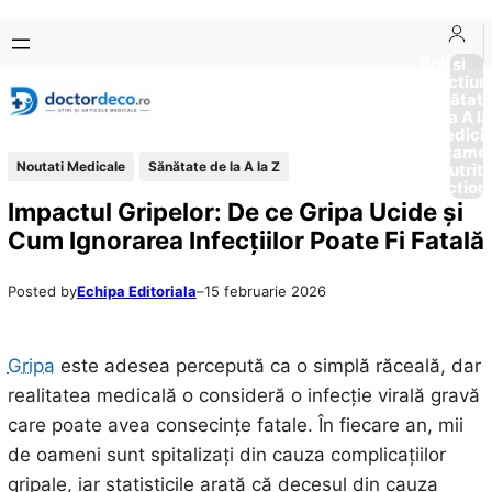
Sari
Skip
la
to
Boli si
Afectiun
conținut
content
Sănătat
de la A la
Medici
Tratame
Noutati Medicale
Sănătate de la A la Z
Nutriti
Diction
Impactul Gripelor: De ce Gripa Ucide și
Cum Ignorarea Infecțiilor Poate Fi Fatală
Posted by
Echipa Editoriala
–
15 februarie 2026
Gripa
este adesea percepută ca o simplă răceală, dar
realitatea medicală o consideră o infecție virală gravă
care poate avea consecințe fatale. În fiecare an, mii
de oameni sunt spitalizați din cauza complicațiilor
gripale, iar statisticile arată că decesul din cauza