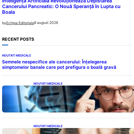
Inteligența Artificială Revoluționează Depistarea
Cancerului Pancreatic: O Nouă Speranță în Lupta cu
Boala
8 august 2026
by
Echipa Editoriala
RECENT POSTS
NOUTATI MEDICALE
Semnele nespecifice ale cancerului: Înțelegerea
simptomelor banale care pot prefigura o boală gravă
NOUTATI MEDICALE
Inteligența dincolo de note: Semnele unui IQ
ridicat care nu țin de școală
NOUTATI MEDICALE
Semnele unei deficiențe de proteine: