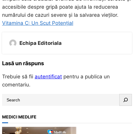
accesibile despre gripă poate ajuta la reducerea
numărului de cazuri severe și la salvarea vieților.
Vitamina C: Un Scut Potențial
Echipa Editoriala
Lasă un răspuns
Trebuie să fii
autentificat
pentru a publica un
comentariu.
S
e
a
MEDICI MEDLIFE
r
c