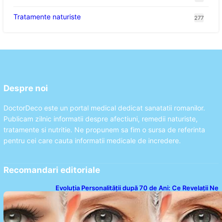
Tratamente naturiste
277
Despre noi
DoctorDeco este un portal medical dedicat sanatatii romanilor.
Publicam zilnic informatii despre afectiuni, remedii naturiste,
tratamente si nutritie. Ne propunem sa fim o sursa de referinta
pentru cei care cauta informatii medicale de incredere.
Recomandari editoriale
Evoluția Personalității după 70 de Ani: Ce Revelații Ne
Oferă Studiile Psihologice