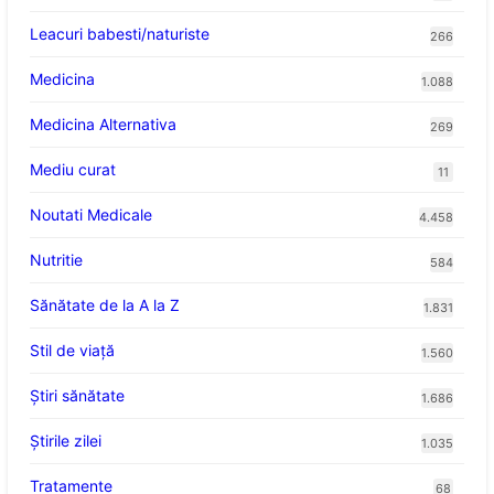
Leacuri babesti/naturiste
266
Medicina
1.088
Medicina Alternativa
269
Mediu curat
11
Noutati Medicale
4.458
Nutritie
584
Sănătate de la A la Z
1.831
Stil de viaţă
1.560
Ştiri sănătate
1.686
Știrile zilei
1.035
Tratamente
68