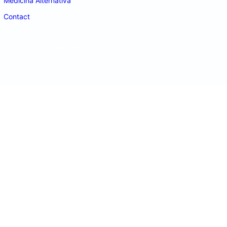
Medicina Alternativa
Contact
doctordeco.ro
©2026. All Rights Reserved.