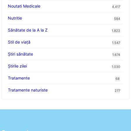
Noutati Medicale
4.417
Nutritie
584
Sănătate de la A la Z
1.822
Stil de viaţă
1.547
Ştiri sănătate
1.674
Știrile zilei
1.030
Tratamente
68
Tratamente naturiste
277