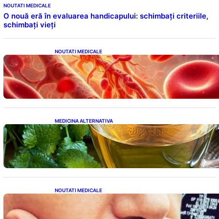
NOUTATI MEDICALE
O nouă eră în evaluarea handicapului: schimbați criteriile,
schimbați vieți
NOUTATI MEDICALE
Vitamina K: Beneficii, Riscuri și Interacțiuni
în Coagularea Sângelui
MEDICINA ALTERNATIVA
Roinița: Soluția Naturală pentru Reducerea
Cortizolului și Îmbunătățirea Somnului
NOUTATI MEDICALE
Impactul obiceiurilor asupra demenței: Cum
putem preveni îmbătrânirea prematură a
creierului