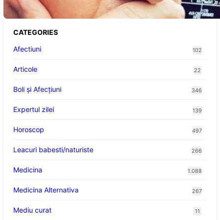
CATEGORIES
Afectiuni
102
Articole
22
Boli și Afecțiuni
346
Expertul zilei
139
Horoscop
497
Leacuri babesti/naturiste
266
Medicina
1.088
Medicina Alternativa
267
Mediu curat
11