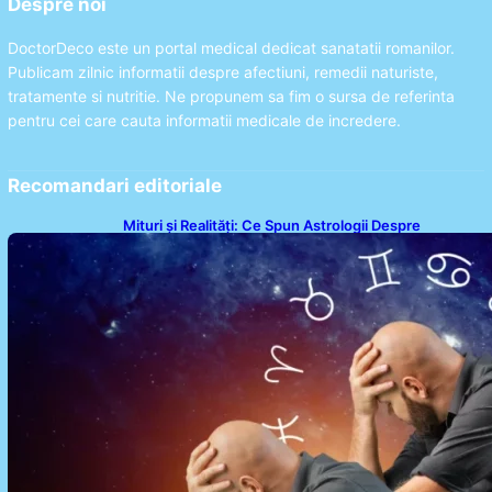
Despre noi
DoctorDeco este un portal medical dedicat sanatatii romanilor.
Publicam zilnic informatii despre afectiuni, remedii naturiste,
tratamente si nutritie. Ne propunem sa fim o sursa de referinta
pentru cei care cauta informatii medicale de incredere.
Recomandari editoriale
Mituri și Realități: Ce Spun Astrologii Despre
Sufletele Bătrâne și Lunile de Naștere