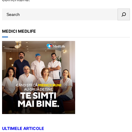
S
e
a
MEDICI MEDLIFE
r
c
h
ULTIMELE ARTICOLE