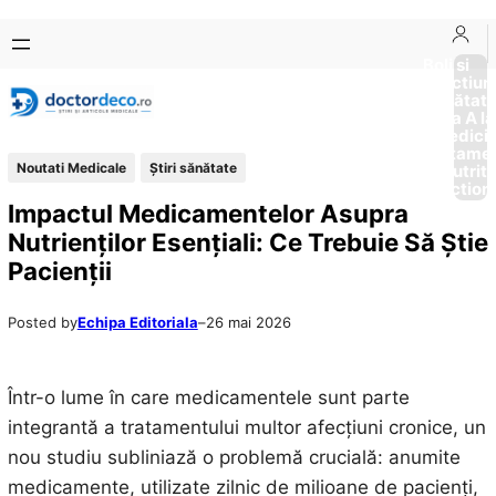
Sari
Skip
la
to
Boli si
Afectiun
conținut
content
Sănătat
de la A la
Medici
Tratame
Noutati Medicale
Ştiri sănătate
Nutriti
Diction
Impactul Medicamentelor Asupra
Nutrienților Esențiali: Ce Trebuie Să Știe
Pacienții
Posted by
Echipa Editoriala
–
26 mai 2026
Într-o lume în care medicamentele sunt parte
integrantă a tratamentului multor afecțiuni cronice, un
nou studiu subliniază o problemă crucială: anumite
medicamente, utilizate zilnic de milioane de pacienți,