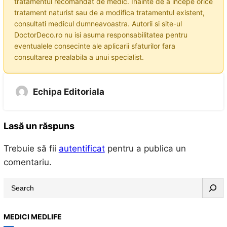
tratamentul recomandat de medic. Inainte de a incepe orice
tratament naturist sau de a modifica tratamentul existent,
consultati medicul dumneavoastra. Autorii si site-ul
DoctorDeco.ro nu isi asuma responsabilitatea pentru
eventualele consecinte ale aplicarii sfaturilor fara
consultarea prealabila a unui specialist.
Echipa Editoriala
Lasă un răspuns
Trebuie să fii
autentificat
pentru a publica un
comentariu.
S
e
a
MEDICI MEDLIFE
r