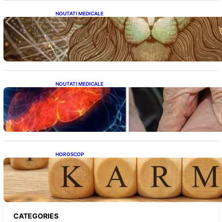
NOUTATI MEDICALE
Energia Portalului 8:8:8: O Fereastră
Cosmică pentru Transformări în Viața Ta
NOUTATI MEDICALE
Ficatul Gras: Semnalul Ușor Ignorat de la
Picioare și Importanța Diagnosticării Timpurii
HOROSCOP
Eclipsa și Karma: Impactul Emoțional Asupra
Zodiilor Leu și Vărsător
CATEGORIES