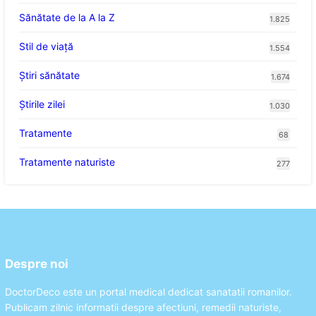
Sănătate de la A la Z
1.825
Stil de viaţă
1.554
Ştiri sănătate
1.674
Știrile zilei
1.030
Tratamente
68
Tratamente naturiste
277
Despre noi
DoctorDeco este un portal medical dedicat sanatatii romanilor.
Publicam zilnic informatii despre afectiuni, remedii naturiste,