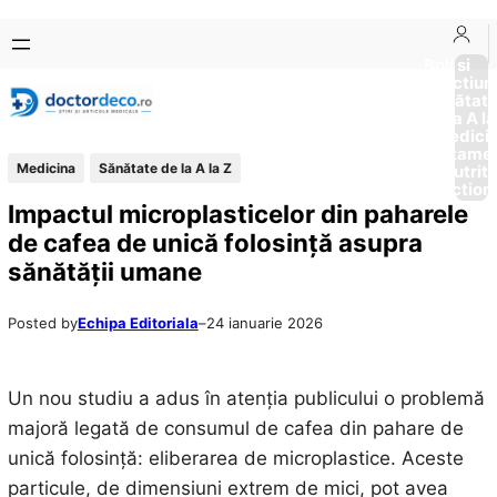
Sari
Skip
la
to
Boli si
Afectiun
conținut
content
Sănătat
de la A la
Medici
Tratame
Medicina
Sănătate de la A la Z
Nutriti
Diction
Impactul microplasticelor din paharele
de cafea de unică folosință asupra
sănătății umane
Posted by
Echipa Editoriala
–
24 ianuarie 2026
Un nou studiu a adus în atenția publicului o problemă
majoră legată de consumul de cafea din pahare de
unică folosință: eliberarea de microplastice. Aceste
particule, de dimensiuni extrem de mici, pot avea