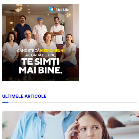
c
h
ULTIMELE ARTICOLE