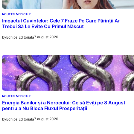
NOUTATI MEDICALE
Impactul Cuvintelor: Cele 7 Fraze Pe Care Părinții Ar
Trebui Să Le Evite Cu Primul Născut
7 august 2026
by
Echipa Editoriala
NOUTATI MEDICALE
Energia Banilor și a Norocului: Ce să Eviți pe 8 August
pentru a Nu Bloca Fluxul Prosperității
7 august 2026
by
Echipa Editoriala