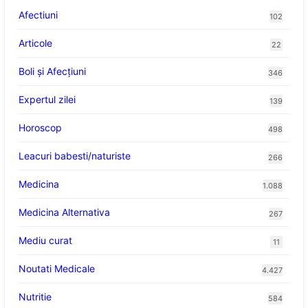
Afectiuni
102
Articole
22
Boli și Afecțiuni
346
Expertul zilei
139
Horoscop
498
Leacuri babesti/naturiste
266
Medicina
1.088
Medicina Alternativa
267
Mediu curat
11
Noutati Medicale
4.427
Nutritie
584