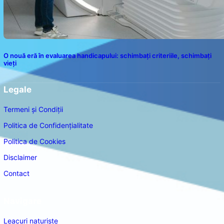
O nouă eră în evaluarea handicapului: schimbați criteriile, schimbați
vieți
Legale
Termeni și Condiții
Politica de Confidențialitate
Politica de Cookies
Disclaimer
Contact
Navigare
Leacuri naturiste