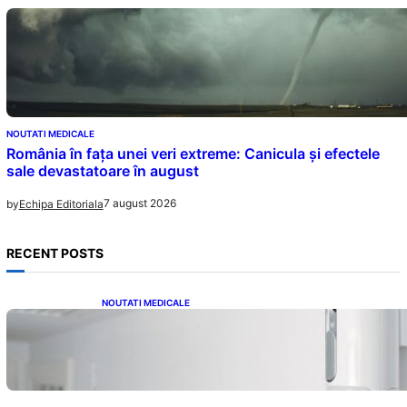
NOUTATI MEDICALE
România în fața unei veri extreme: Canicula și efectele
sale devastatoare în august
7 august 2026
by
Echipa Editoriala
RECENT POSTS
NOUTATI MEDICALE
Siguranța Detectorilor de Mișcare: Ce
Trebuie Să Știi Despre Tehnologia de
Securitate