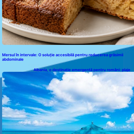
Mersul în intervale: O soluție accesibilă pentru reducerea grăsimii
abdominale
Albania, o destinație emergentă pentru români: plaje
spectaculoase, ape turcoaz și prețuri accesibile