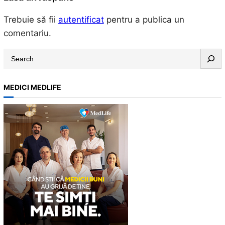
Trebuie să fii
autentificat
pentru a publica un
comentariu.
S
e
a
MEDICI MEDLIFE
r
c
h