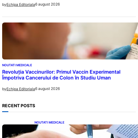
6 august 2026
by
Echipa Editoriala
NOUTATI MEDICALE
Revoluția Vaccinurilor: Primul Vaccin Experimental
Împotriva Cancerului de Colon în Studiu Uman
6 august 2026
by
Echipa Editoriala
RECENT POSTS
NOUTATI MEDICALE
Acordul României cu Banca Mondială: O
Analiză Detaliată a Împrumutului și