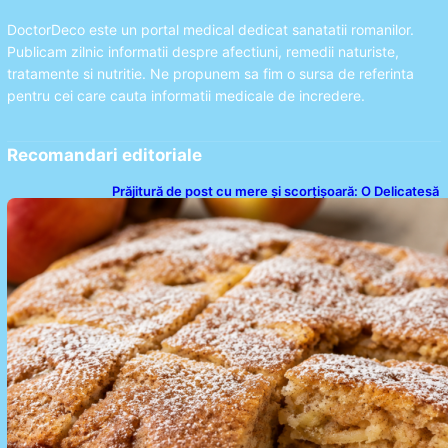
DoctorDeco este un portal medical dedicat sanatatii romanilor.
Publicam zilnic informatii despre afectiuni, remedii naturiste,
tratamente si nutritie. Ne propunem sa fim o sursa de referinta
pentru cei care cauta informatii medicale de incredere.
Recomandari editoriale
Prăjitură de post cu mere și scorțișoară: O Delicatesă
Dulce pentru Postul Adormirii Maicii Domnului