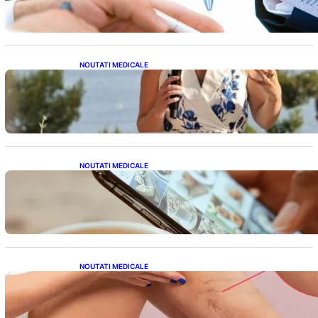
Condițiilor Impuse
NOUTATI MEDICALE
Nașterea prințesei Eugenie la Lisabona: O
alegere plină de semnificație pentru familia
regală britanică
NOUTATI MEDICALE
Revoluția Bateriilor pentru Telefoane:
Avantaje, Provocări și Viitorul Tehnologiei
Energetice
NOUTATI MEDICALE
Varicele și Umflarea Picioarelor pe Caniculă:
Înțelegerea Simptomelor și Măsurilor de
Prevenție