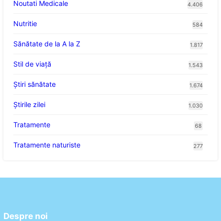
Noutati Medicale
4.406
Nutritie
584
Sănătate de la A la Z
1.817
Stil de viaţă
1.543
Ştiri sănătate
1.674
Știrile zilei
1.030
Tratamente
68
Tratamente naturiste
277
Despre noi