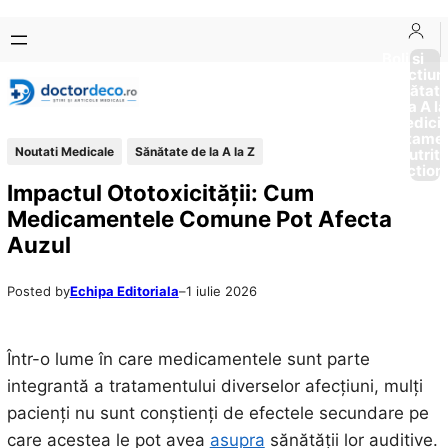
Sari
Skip
la
to
Boli si
Afectiun
conținut
content
Sănătat
de la A la
Medici
Tratame
Noutati Medicale
Sănătate de la A la Z
Nutriti
Diction
Impactul Ototoxicității: Cum
Medicamentele Comune Pot Afecta
Auzul
Posted by
Echipa Editoriala
–
1 iulie 2026
Într-o lume în care medicamentele sunt parte
integrantă a tratamentului diverselor afecțiuni, mulți
pacienți nu sunt conștienți de efectele secundare pe
care acestea le pot avea
asupra
sănătății lor auditive.