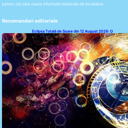
pentru cei care cauta informatii medicale de incredere.
Recomandari editoriale
Eclipsa Totală de Soare din 12 August 2026: O
Analiză a Impactului asupra Trei Zodii și a Ciclului de
18 Ani