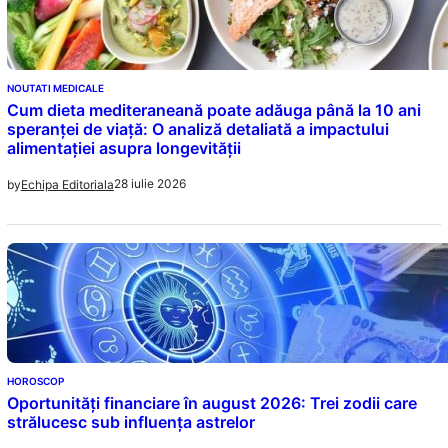
NOUTATI MEDICALE
Cum dieta mediteraneană poate adăuga până la 10 ani
speranței de viață: O analiză detaliată a impactului
alimentației asupra longevității
28 iulie 2026
by
Echipa Editoriala
HOROSCOP
Oportunități financiare în august 2026: Trei zodii care
strălucesc sub influența astrelor