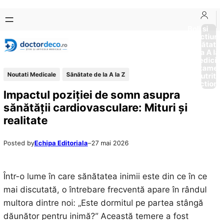
Sari
Skip
la
to
Boli si
Afectiun
conținut
content
Sănătat
de la A la
Medici
Tratame
Noutati Medicale
Sănătate de la A la Z
Nutriti
Diction
Impactul poziției de somn asupra
sănătății cardiovasculare: Mituri și
realitate
Posted by
Echipa Editoriala
–
27 mai 2026
Într-o lume în care sănătatea inimii este din ce în ce
mai discutată, o întrebare frecventă apare în rândul
multora dintre noi: „Este dormitul pe partea stângă
dăunător pentru inimă?” Această temere a fost