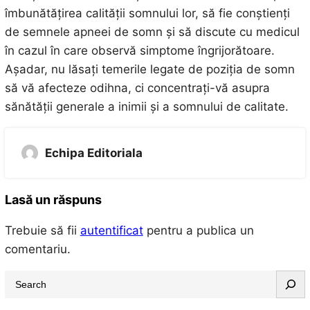
îmbunătățirea calității somnului lor, să fie conștienți
de semnele apneei de somn și să discute cu medicul
în cazul în care observă simptome îngrijorătoare.
Așadar, nu lăsați temerile legate de poziția de somn
să vă afecteze odihna, ci concentrați-vă asupra
sănătății generale a inimii și a somnului de calitate.
Echipa Editoriala
Lasă un răspuns
Trebuie să fii
autentificat
pentru a publica un
comentariu.
S
e