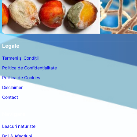
Legale
Termeni și Condiții
Politica de Confidențialitate
Politica de Cookies
Disclaimer
Contact
Navigare
Leacuri naturiste
Boli & Afectiuni