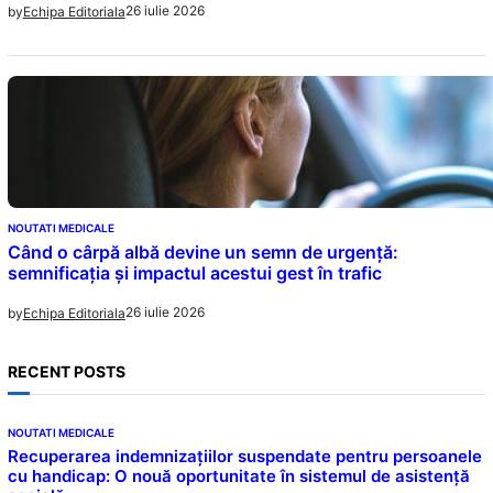
26 iulie 2026
by
Echipa Editoriala
NOUTATI MEDICALE
Când o cârpă albă devine un semn de urgență:
semnificația și impactul acestui gest în trafic
26 iulie 2026
by
Echipa Editoriala
RECENT POSTS
NOUTATI MEDICALE
Recuperarea indemnizațiilor suspendate pentru persoanele
cu handicap: O nouă oportunitate în sistemul de asistență