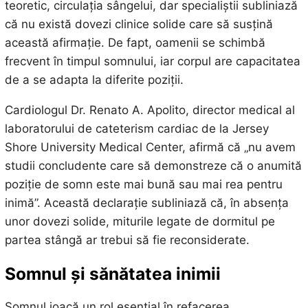
teoretic, circulația sângelui, dar specialiștii subliniază
că nu există dovezi clinice solide care să susțină
această afirmație. De fapt, oamenii se schimbă
frecvent în timpul somnului, iar corpul are capacitatea
de a se adapta la diferite poziții.
Cardiologul Dr. Renato A. Apolito, director medical al
laboratorului de cateterism cardiac de la Jersey
Shore University Medical Center, afirmă că „nu avem
studii concludente care să demonstreze că o anumită
poziție de somn este mai bună sau mai rea pentru
inimă”. Această declarație subliniază că, în absența
unor dovezi solide, miturile legate de dormitul pe
partea stângă ar trebui să fie reconsiderate.
Somnul și sănătatea inimii
Somnul joacă un rol esențial în refacerea