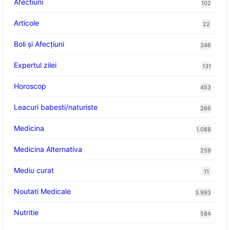
Afectiuni
102
Articole
22
Boli și Afecțiuni
346
Expertul zilei
131
Horoscop
453
Leacuri babesti/naturiste
266
Medicina
1.088
Medicina Alternativa
259
Mediu curat
11
Noutati Medicale
3.993
Nutritie
584