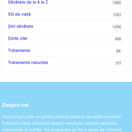
Sănătate de la A la Z
1.680
Stil de viaţă
1.421
Ştiri sănătate
1.596
Știrile zilei
968
Tratamente
68
Tratamente naturiste
277
Despre noi
DoctorDeco este un portal medical dedicat sanatatii romanilor.
Publicam zilnic informatii despre afectiuni, remedii naturiste,
tratamente si nutritie. Ne propunem sa fim o sursa de referinta