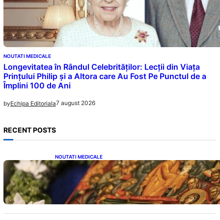
NOUTATI MEDICALE
Longevitatea în Rândul Celebrităților: Lecții din Viața
Prințului Philip și a Altora care Au Fost Pe Punctul de a
Împlini 100 de Ani
7 august 2026
by
Echipa Editoriala
RECENT POSTS
NOUTATI MEDICALE
Postul Adormirii Maicii Domnului: Tradiții,
Superstiții și Implicații Spiritualitate în 2026