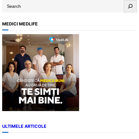
S
e
a
MEDICI MEDLIFE
r
c
h
ULTIMELE ARTICOLE