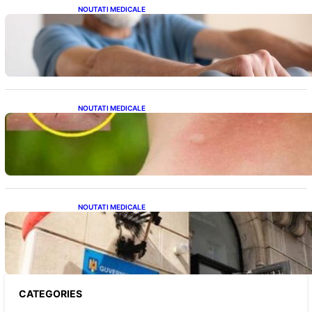
NOUTATI MEDICALE
Îmbunătățirea sănătății cardiovasculare:
Patru exerciții simple pentru reducerea
tensiunii arteriale la domiciliu
NOUTATI MEDICALE
Cum bacteriile pielii influențează atracția
țânțarilor: O nouă viziune asupra alegerii
victimelor
NOUTATI MEDICALE
Investiția Ministerului Sănătății: 174 de
milioane de lei pentru modernizarea
sistemului sanitar din România
CATEGORIES