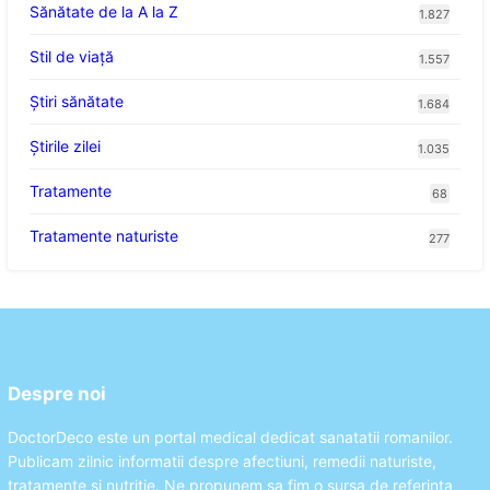
Sănătate de la A la Z
1.827
Stil de viaţă
1.557
Ştiri sănătate
1.684
Știrile zilei
1.035
Tratamente
68
Tratamente naturiste
277
Despre noi
DoctorDeco este un portal medical dedicat sanatatii romanilor.
Publicam zilnic informatii despre afectiuni, remedii naturiste,
tratamente si nutritie. Ne propunem sa fim o sursa de referinta