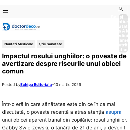
Sari
Skip
la
to
Boli si
Afectiun
conținut
content
Sănătat
de la A la
Medici
Tratame
Noutati Medicale
Ştiri sănătate
Nutriti
Diction
Impactul rosului unghiilor: o poveste de
avertizare despre riscurile unui obicei
comun
Posted by
Echipa Editoriala
–
13 martie 2026
Într-o eră în care sănătatea este din ce în ce mai
discutată, o poveste recentă a atras atenția
asupra
unui obicei aparent banal din copilărie: rosul unghiilor.
Gabby Swierzewski, o tânără de 21 de ani, a devenit