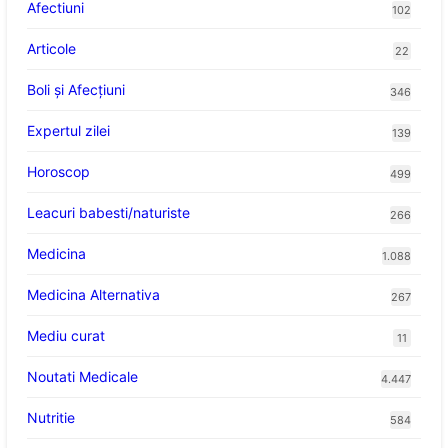
Afectiuni
102
Articole
22
Boli și Afecțiuni
346
Expertul zilei
139
Horoscop
499
Leacuri babesti/naturiste
266
Medicina
1.088
Medicina Alternativa
267
Mediu curat
11
Noutati Medicale
4.447
Nutritie
584