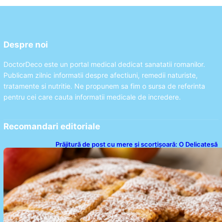
Despre noi
DoctorDeco este un portal medical dedicat sanatatii romanilor.
Publicam zilnic informatii despre afectiuni, remedii naturiste,
tratamente si nutritie. Ne propunem sa fim o sursa de referinta
pentru cei care cauta informatii medicale de incredere.
Recomandari editoriale
Prăjitură de post cu mere și scorțișoară: O Delicatesă
Dulce pentru Postul Adormirii Maicii Domnului