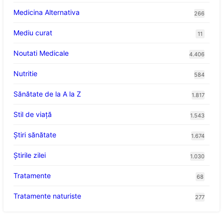
Medicina Alternativa
266
Mediu curat
11
Noutati Medicale
4.406
Nutritie
584
Sănătate de la A la Z
1.817
Stil de viaţă
1.543
Ştiri sănătate
1.674
Știrile zilei
1.030
Tratamente
68
Tratamente naturiste
277