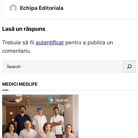
Echipa Editoriala
Lasă un răspuns
Trebuie să fii
autentificat
pentru a publica un
comentariu.
S
e
a
MEDICI MEDLIFE
r
c
h