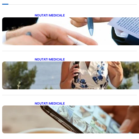
NOUTATI MEDICALE
Acordul României cu Banca Mondială: O
Analiză Detaliată a Împrumutului și
Condițiilor Impuse
NOUTATI MEDICALE
Nașterea prințesei Eugenie la Lisabona: O
alegere plină de semnificație pentru familia
regală britanică
NOUTATI MEDICALE
Revoluția Bateriilor pentru Telefoane:
Avantaje, Provocări și Viitorul Tehnologiei
Energetice