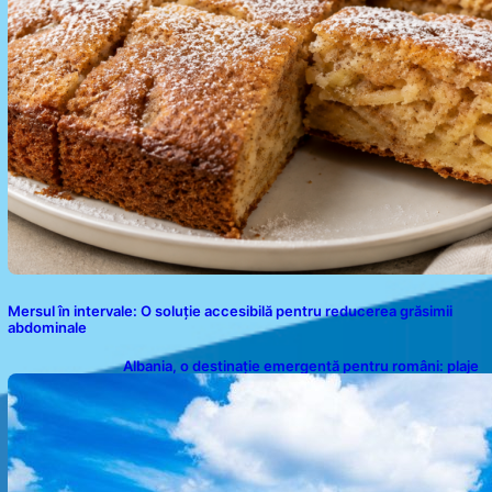
Mersul în intervale: O soluție accesibilă pentru reducerea grăsimii
abdominale
Albania, o destinație emergentă pentru români: plaje
spectaculoase, ape turcoaz și prețuri accesibile