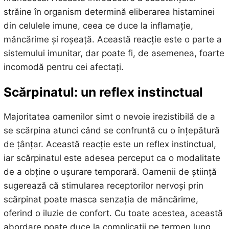
străine în organism determină eliberarea histaminei
din celulele imune, ceea ce duce la inflamație,
mâncărime și roșeață. Această reacție este o parte a
sistemului imunitar, dar poate fi, de asemenea, foarte
incomodă pentru cei afectați.
Scărpinatul: un reflex instinctual
Majoritatea oamenilor simt o nevoie irezistibilă de a
se scărpina atunci când se confruntă cu o înțepătură
de țânțar. Această reacție este un reflex instinctual,
iar scărpinatul este adesea perceput ca o modalitate
de a obține o ușurare temporară. Oamenii de știință
sugerează că stimularea receptorilor nervoși prin
scărpinat poate masca senzația de mâncărime,
oferind o iluzie de confort. Cu toate acestea, această
abordare poate duce la complicații pe termen lung.