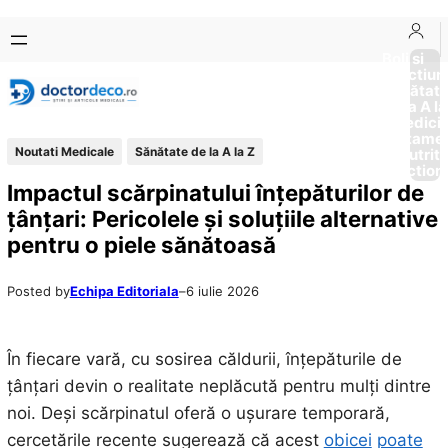
Sari
Skip
la
to
Boli si
Afectiun
conținut
content
Sănătat
de la A la
Medici
Tratame
Noutati Medicale
Sănătate de la A la Z
Nutriti
Diction
Impactul scărpinatului înțepăturilor de
țânțari: Pericolele și soluțiile alternative
pentru o piele sănătoasă
Posted by
Echipa Editoriala
–
6 iulie 2026
În fiecare vară, cu sosirea căldurii, înțepăturile de
țânțari devin o realitate neplăcută pentru mulți dintre
noi. Deși scărpinatul oferă o ușurare temporară,
cercetările recente sugerează că acest
obicei
poate