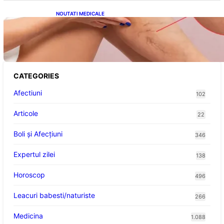
NOUTATI MEDICALE
Varicele și Umflarea Picioarelor pe Caniculă:
Înțelegerea Simptomelor și Măsurilor de
Prevenție
CATEGORIES
Afectiuni
102
Articole
22
Boli și Afecțiuni
346
Expertul zilei
138
Horoscop
496
Leacuri babesti/naturiste
266
Medicina
1.088