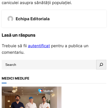
caniculei asupra sănătății populației.
Echipa Editoriala
Lasă un răspuns
Trebuie să fii
autentificat
pentru a publica un
comentariu.
S
e
a
MEDICI MEDLIFE
r
c
h