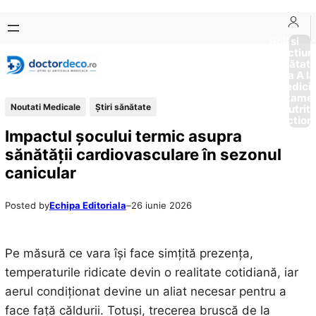
Sari
Skip
la
to
Boli si
Afectiun
conținut
content
Sănătat
de la A la
Medici
Tratame
Noutati Medicale
Ştiri sănătate
Nutriti
Diction
Impactul șocului termic asupra
sănătății cardiovasculare în sezonul
canicular
Posted by
Echipa Editoriala
–
26 iunie 2026
Pe măsură ce vara își face simțită prezența,
temperaturile ridicate devin o realitate cotidiană, iar
aerul condiționat devine un aliat necesar pentru a
face față căldurii. Totuși, trecerea bruscă de la