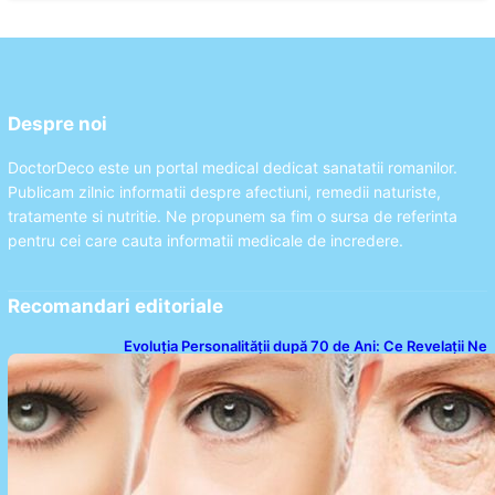
Despre noi
DoctorDeco este un portal medical dedicat sanatatii romanilor.
Publicam zilnic informatii despre afectiuni, remedii naturiste,
tratamente si nutritie. Ne propunem sa fim o sursa de referinta
pentru cei care cauta informatii medicale de incredere.
Recomandari editoriale
Evoluția Personalității după 70 de Ani: Ce Revelații Ne
Oferă Studiile Psihologice