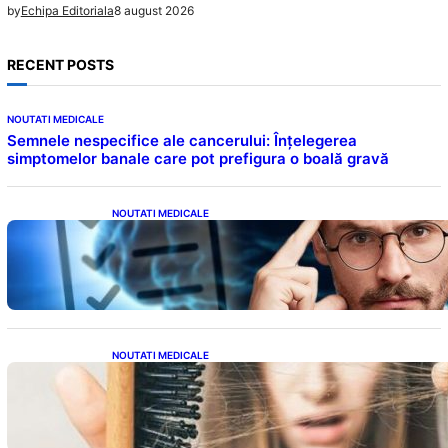
8 august 2026
by
Echipa Editoriala
RECENT POSTS
NOUTATI MEDICALE
Semnele nespecifice ale cancerului: Înțelegerea
simptomelor banale care pot prefigura o boală gravă
NOUTATI MEDICALE
Inteligența dincolo de note: Semnele unui IQ
ridicat care nu țin de școală
NOUTATI MEDICALE
Semnele unei deficiențe de proteine:
Impactul asupra sănătății tale