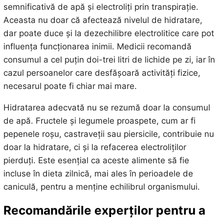
semnificativă de apă și electroliți prin transpirație.
Aceasta nu doar că afectează nivelul de hidratare,
dar poate duce și la dezechilibre electrolitice care pot
influența funcționarea inimii. Medicii recomandă
consumul a cel puțin doi-trei litri de lichide pe zi, iar în
cazul persoanelor care desfășoară activități fizice,
necesarul poate fi chiar mai mare.
Hidratarea adecvată nu se rezumă doar la consumul
de apă. Fructele și legumele proaspete, cum ar fi
pepenele roșu, castraveții sau piersicile, contribuie nu
doar la hidratare, ci și la refacerea electroliților
pierduți. Este esențial ca aceste alimente să fie
incluse în dieta zilnică, mai ales în perioadele de
caniculă, pentru a menține echilibrul organismului.
Recomandările experților pentru a