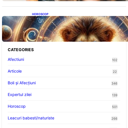
HOROSCOP
Portalul Leului 8/8: Oportunități de
Abundență pentru Cinci Zodii în 2026
CATEGORIES
Afectiuni
102
Articole
22
Boli și Afecțiuni
346
Expertul zilei
139
Horoscop
501
Leacuri babesti/naturiste
266