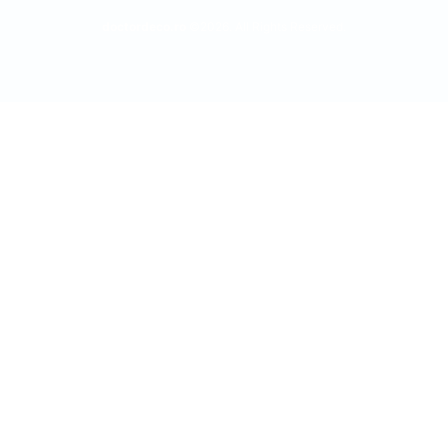
doctordeco.ro
©2026. All Rights Reserved.