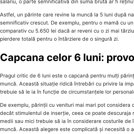
salariu, o parte semnificativă din suma brută ar fi rețin
Astfel, un părinte care revine la muncă la 5 luni după n
semnificativ crescut. De exemplu, pentru o mamă cu un sa
comparativ cu 5.650 lei dacă ar reveni cu o zi mai târziu
pierdere totală pentru o întârziere de o singură zi.
Capcana celor 6 luni: provo
Pragul critic de 6 luni este o capcană pentru mulți părinț
muncă. Această situație ridică întrebări cu privire la impa
trebuie să le ia în funcție de circumstanțele lor personal
De exemplu, părinții cu venituri mai mari pot considera 
decât stimulentul de inserție, ceea ce poate descuraja r
medii sau mici trebuie să ia în considerare costurile de în
muncă. Această alegere este complicată și necesită o ana