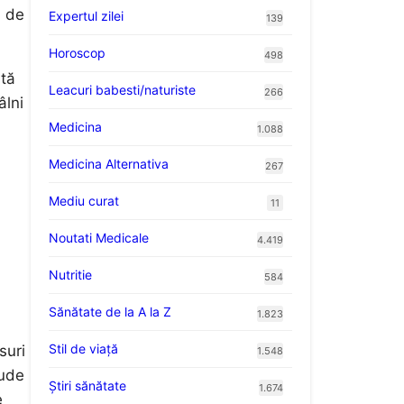
i de
Expertul zilei
139
Horoscop
498
stă
Leacuri babesti/naturiste
266
âlni
Medicina
1.088
Medicina Alternativa
267
Mediu curat
11
Noutati Medicale
4.419
Nutritie
584
Sănătate de la A la Z
1.823
Stil de viaţă
suri
1.548
lude
Ştiri sănătate
1.674
e