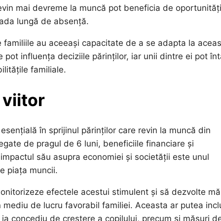
revin mai devreme la muncă pot beneficia de oportunităț
ioada lungă de absență.
e familiile au aceeași capacitate de a se adapta la acea
pot influența deciziile părinților, iar unii dintre ei pot înt
litățile familiale.
viitor
sențială în sprijinul părinților care revin la muncă din
egate de pragul de 6 luni, beneficiile financiare și
, impactul său asupra economiei și societății este unul
pe piața muncii.
monitorizeze efectele acestui stimulent și să dezvolte mă
n mediu de lucru favorabil familiei. Aceasta ar putea inc
 ia concediu de creștere a copilului, precum și măsuri d