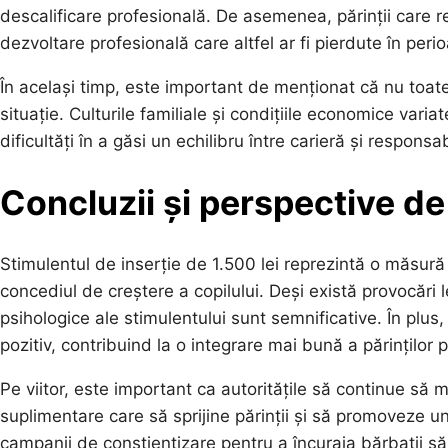
descalificare profesională. De asemenea, părinții care 
dezvoltare profesională care altfel ar fi pierdute în per
În același timp, este important de menționat că nu toat
situație. Culturile familiale și condițiile economice variate 
dificultăți în a găsi un echilibru între carieră și responsabi
Concluzii și perspective de 
Stimulentul de inserție de 1.500 lei reprezintă o măsură e
concediul de creștere a copilului. Deși există provocări l
psihologice ale stimulentului sunt semnificative. În plus
pozitiv, contribuind la o integrare mai bună a părinților 
Pe viitor, este important ca autoritățile să continue să 
suplimentare care să sprijine părinții și să promoveze u
campanii de conștientizare pentru a încuraja bărbații să