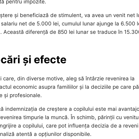
ută pentru impozite.
aștere și beneficiază de stimulent, va avea un venit net 
lariu net de 5.000 lei, cumulul lunar ajunge la 6.500 le
. Această diferență de 850 lei lunar se traduce în 15.300
cări și efecte
i care, din diverse motive, aleg să întârzie revenirea la
ctul economic asupra familiilor și la deciziile pe care păr
e și profesionale.
că indemnizația de creștere a copilului este mai avantaj
evenirea timpurie la muncă. În schimb, părinții cu venitu
grijire a copilului, care pot influența decizia de a reveni
liză atentă a opțiunilor disponibile.