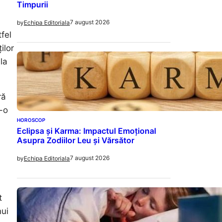
Timpurii
7 august 2026
by
Echipa Editoriala
fel
ilor
la
ră
r-o
HOROSCOP
Eclipsa și Karma: Impactul Emoțional
Asupra Zodiilor Leu și Vărsător
7 august 2026
by
Echipa Editoriala
t
nui