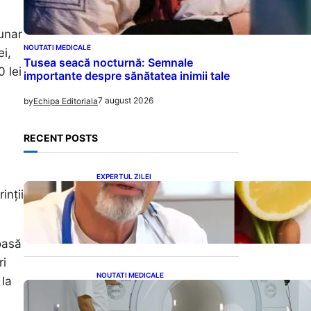
lunar
NOUTATI MEDICALE
i,
Tusea seacă nocturnă: Semnale
 lei
importante despre sănătatea inimii tale
7 august 2026
by
Echipa Editoriala
RECENT POSTS
EXPERTUL ZILEI
Dieta Cerin: O abordare
inții
inovatoare pentru slăbire
fără senzația de foame
oasă
ri
NOUTATI MEDICALE
 la
Impactul Substanțelor de
Contrast în RMN: Îngrijorări