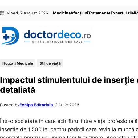
Sari
Skip
Vineri, 7 august 2026
Medicina
Afecțiuni
Tratamente
Expertul zilei
M
la
to
conținut
content
Noutati Medicale
Stil de viaţă
Impactul stimulentului de inserție 
detaliată
Posted by
Echipa Editoriala
–
2 iunie 2026
Într-o societate în care echilibrul între viața profesiona
inserție de 1.500 lei pentru părinții care revin la muncă
esențială pentru sprijinirea familiilor tinere. Această in