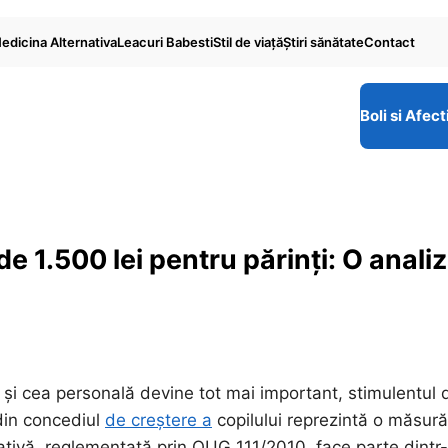
edicina Alternativa
Leacuri Babesti
Stil de viaţă
Ştiri sănătate
Contact
Boli si Afect
de 1.500 lei pentru părinți: O anali
lă și cea personală devine tot mai important, stimulentul 
 din concediul
de creștere a
copilului reprezintă o măsură
ițiativă, reglementată prin OUG 111/2010, face parte dintr