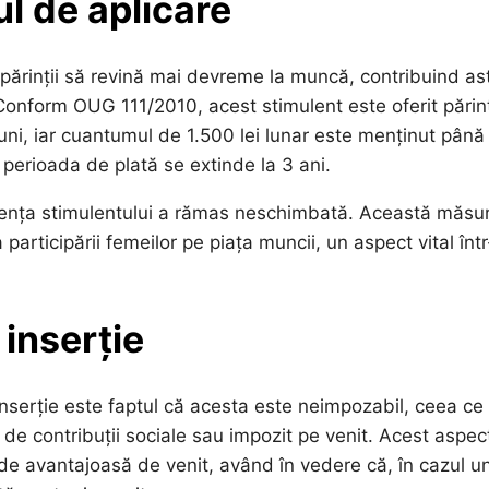
ul de aplicare
 părinții să revină mai devreme la muncă, contribuind ast
onform OUG 111/2010, acest stimulent este oferit părinț
uni, iar cuantumul de 1.500 lei lunar este menținut până 
, perioada de plată se extinde la 3 ani.
esența stimulentului a rămas neschimbată. Această măsu
a participării femeilor pe piața muncii, un aspect vital înt
 inserție
inserție este faptul că acesta este neimpozabil, ceea ce
 de contribuții sociale sau impozit pe venit. Acest aspec
 de avantajoasă de venit, având în vedere că, în cazul u