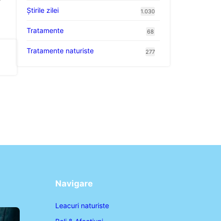
Știrile zilei
1.030
Tratamente
68
Tratamente naturiste
277
Navigare
Leacuri naturiste