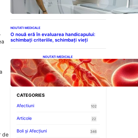
Legate de Gadoliniu și
Acidul Oxalic
NOUTATI MEDICALE
.
O nouă eră în evaluarea handicapului:
schimbați criteriile, schimbați vieți
ea
NOUTATI MEDICALE
Vitamina K: Beneficii,
Riscuri și Interacțiuni în
ea
Coagularea Sângelui
CATEGORIES
Afectiuni
102
Articole
22
Boli și Afecțiuni
346
r de