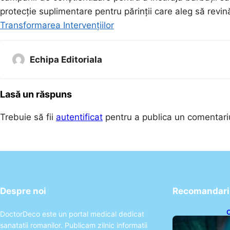
protecție suplimentare pentru părinții care aleg să rev
Transformarea Intervențiilor
Echipa Editoriala
Lasă un răspuns
Trebuie să fii
autentificat
pentru a publica un comentari
Despre noi
Recomandari 
C
DoctorDeco este un portal medical dedicat
A
sanatatii romanilor. Publicam zilnic informatii
I