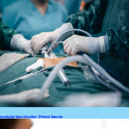
Politica de Confidențialitate
Politica de Cookies
Disclaimer
Contact
evoluția Vaccinurilor: Primul Vaccin
xperimental Împotriva Cancerului
e Colon în Studiu Uman