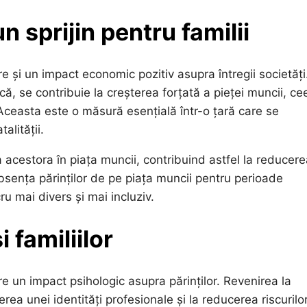
 sprijin pentru familii
are și un impact economic pozitiv asupra întregii societăți
ă, se contribuie la creșterea forțată a pieței muncii, ce
ceasta este o măsură esențială într-o țară care se
alității.
area acestora în piața muncii, contribuind astfel la reducer
sența părinților de pe piața muncii pentru perioade
 mai divers și mai incluziv.
 familiilor
are un impact psihologic asupra părinților. Revenirea la
ea unei identități profesionale și la reducerea riscurilo