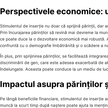
Perspectivele economice: un
Stimulentul de inserție nu doar că sprijină părinții, dar 
Prin încurajarea părinților să revină mai devreme la munc
ce poate duce la o dezvoltare economică mai robustă. A
confruntă cu o demografie îmbătrânită și o scădere a nat
În plus, prin sprijinirea părinților, se facilitează integr
discriminării de gen, care este adesea exacerbată de ab
îndelungate. Aceasta poate conduce la un mediu de lucru
Impactul asupra părinților și
Pe lângă beneficiile financiare, stimulentul de inserție 
muncă la scurt timp după naștere poate ajuta la menținer