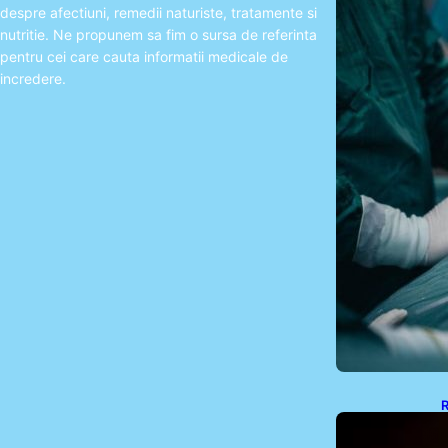
despre afectiuni, remedii naturiste, tratamente si
nutritie. Ne propunem sa fim o sursa de referinta
pentru cei care cauta informatii medicale de
incredere.
R
E
d