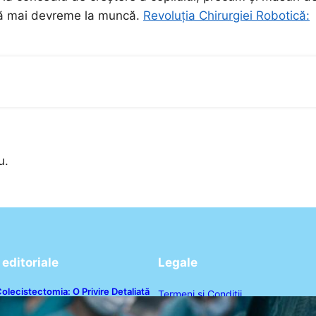
ină mai devreme la muncă.
Revoluția Chirurgiei Robotică:
u.
editoriale
Legale
olecistectomia: O Privire Detaliată
Termeni și Condiții
supra Intervenției Chirurgicale și
mpactul Său Asupra Sănătății