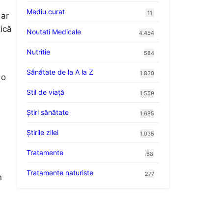
Mediu curat
11
dar
tică
Noutati Medicale
4.454
Nutritie
584
Sănătate de la A la Z
1.830
 o
Stil de viaţă
1.559
Ştiri sănătate
1.685
Știrile zilei
1.035
Tratamente
68
Tratamente naturiste
277
n