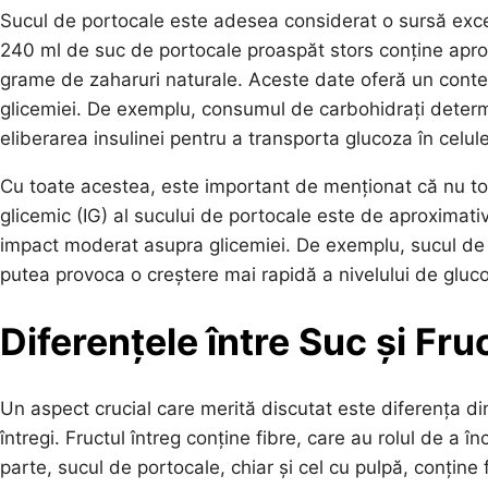
Sucul de portocale este adesea considerat o sursă excele
240 ml de suc de portocale proaspăt stors conține aprox
grame de zaharuri naturale. Aceste date oferă un conte
glicemiei. De exemplu, consumul de carbohidrați determi
eliberarea insulinei pentru a transporta glucoza în celule
Cu toate acestea, este important de menționat că nu toți
glicemic (IG) al sucului de portocale este de aproximati
impact moderat asupra glicemiei. De exemplu, sucul de
putea provoca o creștere mai rapidă a nivelului de gluc
Diferențele între Suc și Fru
Un aspect crucial care merită discutat este diferența d
întregi. Fructul întreg conține fibre, care au rolul de a în
parte, sucul de portocale, chiar și cel cu pulpă, conțin