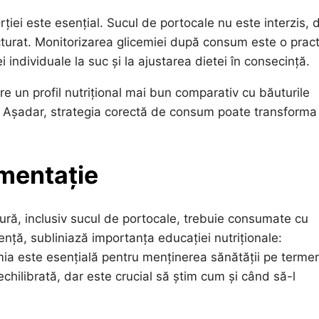
ției este esențial. Sucul de portocale nu este interzis, 
ructurat. Monitorizarea glicemiei după consum este o prac
individuale la suc și la ajustarea dietei în consecință.
re un profil nutrițional mai bun comparativ cu băuturile
. Așadar, strategia corectă de consum poate transforma
imentație
utură, inclusiv sucul de portocale, trebuie consumate cu
nță, subliniază importanța educației nutriționale:
mia este esențială pentru menținerea sănătății pe terme
chilibrată, dar este crucial să știm cum și când să-l