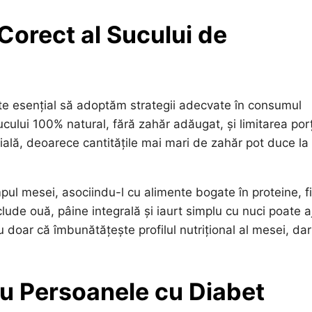
Corect al Sucului de
ste esențial să adoptăm strategii adecvate în consumul
cului 100% natural, fără zahăr adăugat, și limitarea porț
ială, deoarece cantitățile mai mari de zahăr pot duce la
l mesei, asociindu-l cu alimente bogate în proteine, f
ude ouă, pâine integrală și iaurt simplu cu nuci poate a
 doar că îmbunătățește profilul nutrițional al mesei, dar
u Persoanele cu Diabet