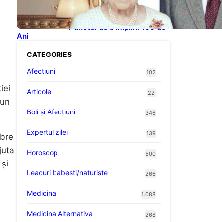
Celebrităților: Lecții din
Viața Prințului Philip și a
Altora care Au Fost Pe
Punctul de a Împlini 100 de
Ani
CATEGORIES
Afectiuni
102
iei
Articole
22
 un
Boli și Afecțiuni
346
Expertul zilei
139
ibre
juta
Horoscop
500
 și
Leacuri babesti/naturiste
266
Medicina
1.088
Medicina Alternativa
268