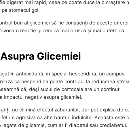
fie digerat mai rapid, ceea ce poate duce la o creștere 
t pe stomacul gol.
ntrol bun al glicemiei să fie conștienți de aceste difere
voca o reacție glicemică mai bruscă și mai puternică
r Asupra Glicemiei
ogat în antioxidanți, în special hesperidina, un compus
gerează că hesperidina poate contribui la reducerea stres
înseamnă că, deși sucul de portocale are un conținut
ua impactul negativ asupra glicemiei.
ii nu elimină efectul zaharurilor, dar pot explica de c
 fel de agresivă ca alte băuturi îndulcite. Aceasta este 
 legate de glicemie, cum ar fi diabetul sau prediabetul.