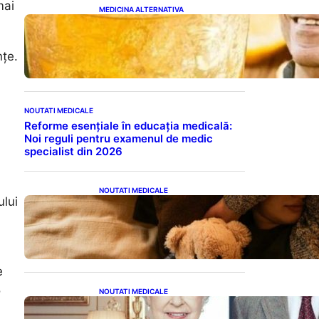
mai
MEDICINA ALTERNATIVA
Cele cinci băuturi esențiale
pentru menținerea glicemiei
sub control pe timpul nopții:
nțe.
Ghidul specialistului
NOUTATI MEDICALE
Reforme esențiale în educația medicală:
Noi reguli pentru examenul de medic
specialist din 2026
NOUTATI MEDICALE
ului
Somnul Sănătos: Câte Ore
Trebuie Să Dormi în Funcție
de Vârstă și Impactul
Asupra Sănătății
e
o
NOUTATI MEDICALE
Longevitatea în Rândul