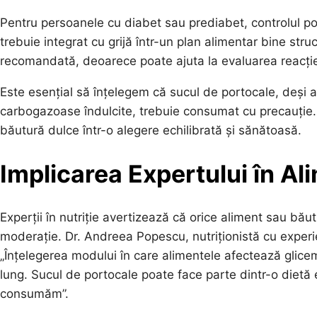
Pentru persoanele cu diabet sau prediabet, controlul por
trebuie integrat cu grijă într-un plan alimentar bine st
recomandată, deoarece poate ajuta la evaluarea reacției 
Este esențial să înțelegem că sucul de portocale, deși a
carbogazoase îndulcite, trebuie consumat cu precauție
băutură dulce într-o alegere echilibrată și sănătoasă.
Implicarea Expertului în Al
Experții în nutriție avertizează că orice aliment sau bă
moderație. Dr. Andreea Popescu, nutriționistă cu experie
„Înțelegerea modului în care alimentele afectează glice
lung. Sucul de portocale poate face parte dintr-o dietă e
consumăm”.