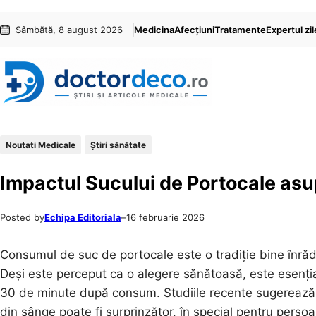
Sari
Skip
Sâmbătă, 8 august 2026
Medicina
Afecțiuni
Tratamente
Expertul zil
la
to
conținut
content
Noutati Medicale
Ştiri sănătate
Impactul Sucului de Portocale asup
Posted by
Echipa Editoriala
–
16 februarie 2026
Consumul de suc de portocale este o tradiție bine înrădă
Deși este perceput ca o alegere sănătoasă, este esenția
30 de minute după consum. Studiile recente sugerează 
din sânge poate fi surprinzător, în special pentru perso