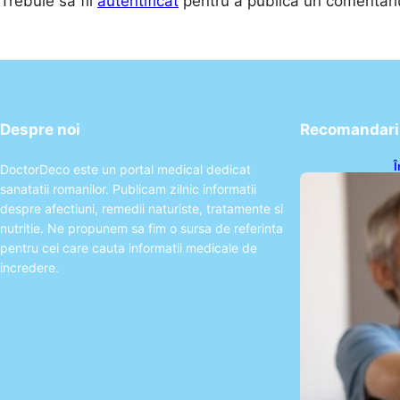
Trebuie să fii
autentificat
pentru a publica un comentari
Despre noi
Recomandari 
Î
DoctorDeco este un portal medical dedicat
c
sanatatii romanilor. Publicam zilnic informatii
s
a
despre afectiuni, remedii naturiste, tratamente si
nutritie. Ne propunem sa fim o sursa de referinta
pentru cei care cauta informatii medicale de
incredere.