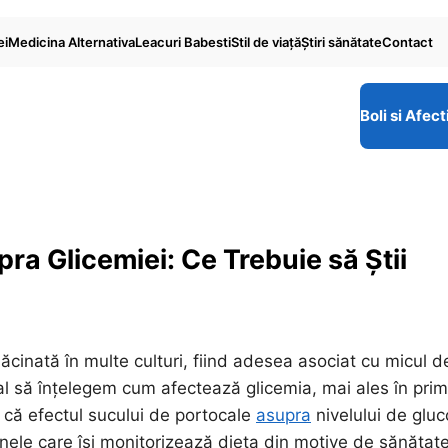
ei
Medicina Alternativa
Leacuri Babesti
Stil de viaţă
Ştiri sănătate
Contact
Boli si Afect
ra Glicemiei: Ce Trebuie să Știi
cinată în multe culturi, fiind adesea asociat cu micul d
l să înțelegem cum afectează glicemia, mai ales în prim
că efectul sucului de portocale
asupra
nivelului de glu
anele care își monitorizează dieta din motive de sănătate