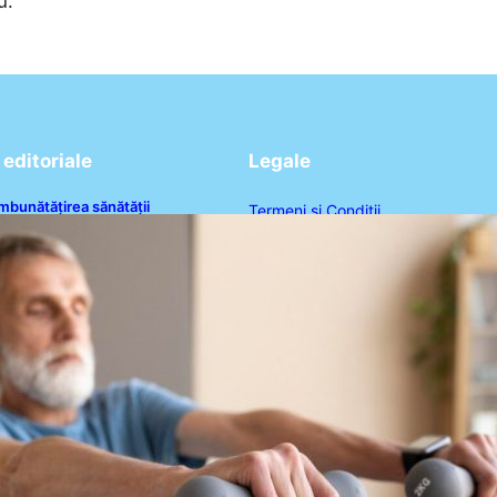
u.
editoriale
Legale
mbunătățirea sănătății
Termeni și Condiții
ardiovasculare: Patru exerciții
imple pentru reducerea tensiunii
Politica de Confidențialitate
rteriale la domiciliu
Politica de Cookies
Disclaimer
Contact