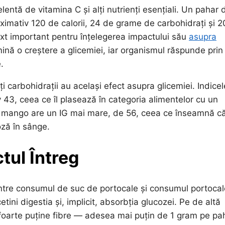
ntă de vitamina C și alți nutrienți esențiali. Un pahar 
imativ 120 de calorii, 24 de grame de carbohidrați și 2
xt important pentru înțelegerea impactului său
asupra
nă o creștere a glicemiei, iar organismul răspunde prin
.
 carbohidrații au același efect asupra glicemiei. Indicel
v 43, ceea ce îl plasează în categoria alimentelor cu un
 mango are un IG mai mare, de 56, ceea ce înseamnă că
oză în sânge.
ctul Întreg
intre consumul de suc de portocale și consumul portocal
cetini digestia și, implicit, absorbția glucozei. Pe de altă
e foarte puține fibre — adesea mai puțin de 1 gram pe pa