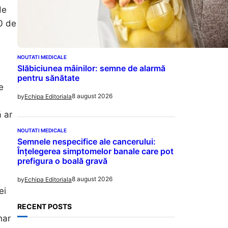
de
0 de
NOUTATI MEDICALE
Slăbiciunea mâinilor: semne de alarmă
pentru sănătate
e
8 august 2026
by
Echipa Editoriala
 ar
NOUTATI MEDICALE
Semnele nespecifice ale cancerului:
Înțelegerea simptomelor banale care pot
prefigura o boală gravă
8 august 2026
by
Echipa Editoriala
ei
RECENT POSTS
har