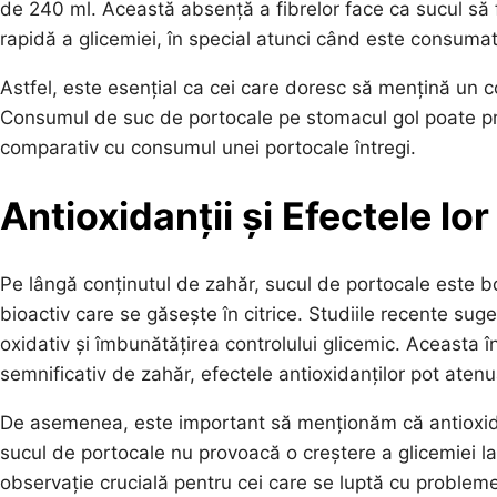
de 240 ml. Această absență a fibrelor face ca sucul să 
rapidă a glicemiei, în special atunci când este consuma
Astfel, este esențial ca cei care doresc să mențină un co
Consumul de suc de portocale pe stomacul gol poate pro
comparativ cu consumul unei portocale întregi.
Antioxidanții și Efectele lo
Pe lângă conținutul de zahăr, sucul de portocale este b
bioactiv care se găsește în citrice. Studiile recente su
oxidativ și îmbunătățirea controlului glicemic. Aceasta 
semnificativ de zahăr, efectele antioxidanților pot aten
De asemenea, este important să menționăm că antioxidanț
sucul de portocale nu provoacă o creștere a glicemiei la
observație crucială pentru cei care se luptă cu probleme