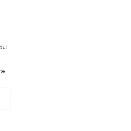
dul
ate