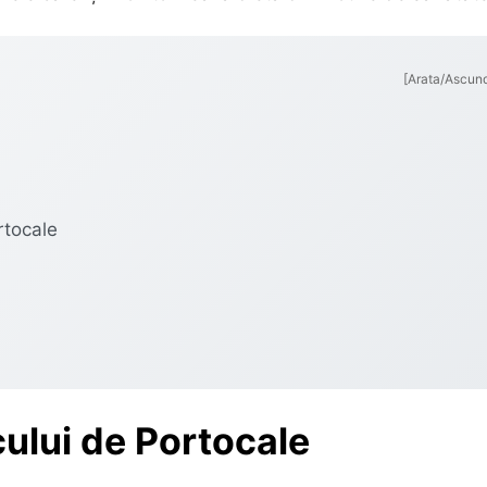
[Arata/Ascun
rtocale
cului de Portocale