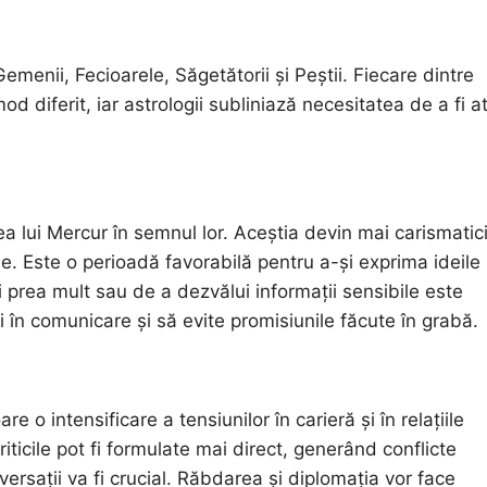
emenii, Fecioarele, Săgetătorii și Peștii. Fiecare dintre
 diferit, iar astrologii subliniază necesitatea de a fi at
ea lui Mercur în semnul lor. Aceștia devin mai carismatici
. Este o perioadă favorabilă pentru a-și exprima ideile 
bi prea mult sau de a dezvălui informații sensibile este
 în comunicare și să evite promisiunile făcute în grabă.
 o intensificare a tensiunilor în carieră și în relațiile
iticile pot fi formulate mai direct, generând conflicte
versații va fi crucial. Răbdarea și diplomația vor face