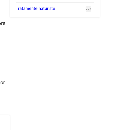
Tratamente naturiste
277
pre
i
lor