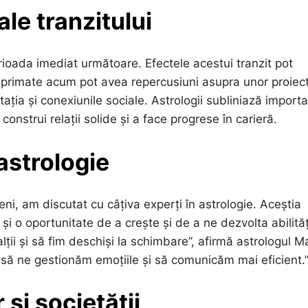
ale tranzitului
rioada imediat următoare. Efectele acestui tranzit pot
le exprimate acum pot avea repercusiuni asupra unor proiec
ația și conexiunile sociale. Astrologii subliniază import
onstrui relații solide și a face progrese în carieră.
astrologie
ni, am discutat cu câțiva experți în astrologie. Aceștia
și o oportunitate de a crește și de a ne dezvolta abilităț
ții și să fim deschiși la schimbare”, afirmă astrologul M
 să ne gestionăm emoțiile și să comunicăm mai eficient.
și societății