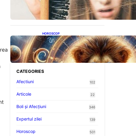
proteine: Impactul asupra
sănătății tale
HOROSCOP
Portalul Leului 8/8:
a
Oportunități de Abundență
crea
pentru Cinci Zodii în 2026
n
CATEGORIES
Afectiuni
102
Articole
22
nt
Boli și Afecțiuni
346
Expertul zilei
139
Horoscop
501