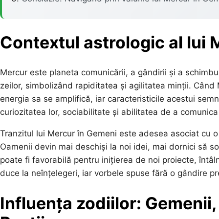
Contextul astrologic al lui
Mercur este planeta comunicării, a gândirii și a schimbu
zeilor, simbolizând rapiditatea și agilitatea minții. Cân
energia sa se amplifică, iar caracteristicile acestui s
curiozitatea lor, sociabilitate și abilitatea de a comunica 
Tranzitul lui Mercur în Gemeni este adesea asociat cu o a
Oamenii devin mai deschiși la noi idei, mai dornici să s
poate fi favorabilă pentru inițierea de noi proiecte, întâln
duce la neînțelegeri, iar vorbele spuse fără o gândire pr
Influența
zodiilor: Gemenii,