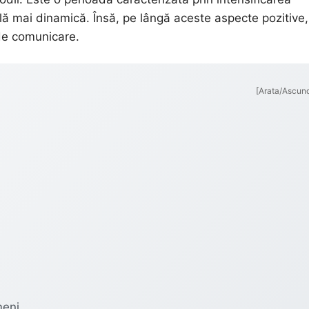
ală mai dinamică. Însă, pe lângă aceste aspecte pozitive,
r de comunicare.
[Arata/Ascun
meni