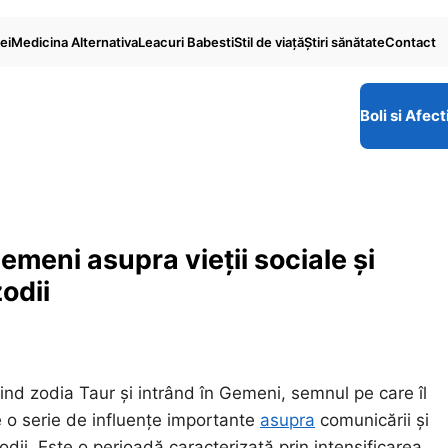
ei
Medicina Alternativa
Leacuri Babesti
Stil de viaţă
Ştiri sănătate
Contact
Boli si Afect
Gemeni asupra vieții sociale și
odii
ind zodia Taur și intrând în Gemeni, semnul pe care îl
 o serie de influențe importante
asupra
comunicării și
odii. Este o perioadă caracterizată prin intensificarea