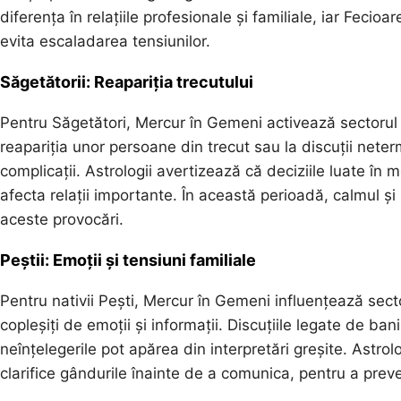
diferența în relațiile profesionale și familiale, iar Fecio
evita escaladarea tensiunilor.
Săgetătorii: Reapariția trecutului
Pentru Săgetători, Mercur în Gemeni activează sectorul re
reapariția unor persoane din trecut sau la discuții nete
complicații. Astrologii avertizează că deciziile luate î
afecta relații importante. În această perioadă, calmul ș
aceste provocări.
Peștii: Emoții și tensiuni familiale
Pentru nativii Pești, Mercur în Gemeni influențează sector
copleșiți de emoții și informații. Discuțiile legate de ba
neînțelegerile pot apărea din interpretări greșite. Astrol
clarifice gândurile înainte de a comunica, pentru a preven