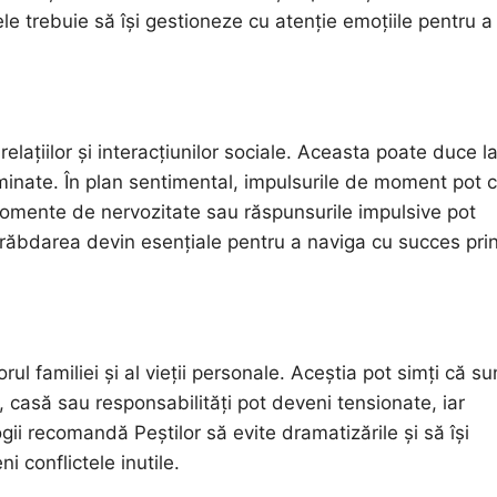
arele trebuie să își gestioneze cu atenție emoțiile pentru a
lațiilor și interacțiunilor sociale. Aceasta poate duce l
rminate. În plan sentimental, impulsurile de moment pot 
n momente de nervozitate sau răspunsurile impulsive pot
i răbdarea devin esențiale pentru a naviga cu succes pri
ul familiei și al vieții personale. Aceștia pot simți că su
ni, casă sau responsabilități pot deveni tensionate, iar
ogii recomandă Peștilor să evite dramatizările și să își
i conflictele inutile.