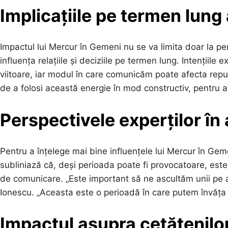
Implicațiile pe termen lung 
Impactul lui Mercur în Gemeni nu se va limita doar la pe
influența relațiile și deciziile pe termen lung. Intenții
viitoare, iar modul în care comunicăm poate afecta reput
de a folosi această energie în mod constructiv, pentru a c
Perspectivele experților în 
Pentru a înțelege mai bine influențele lui Mercur în Geme
subliniază că, deși perioada poate fi provocatoare, este 
de comunicare. „Este important să ne ascultăm unii pe al
Ionescu. „Aceasta este o perioadă în care putem învăța
Impactul asupra cetățenilor 