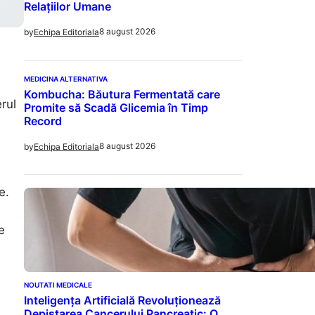
Relațiilor Umane
8 august 2026
by
Echipa Editoriala
MEDICINA ALTERNATIVA
Kombucha: Băutura Fermentată care
rul
Promite să Scadă Glicemia în Timp
Record
8 august 2026
by
Echipa Editoriala
e.
e
NOUTATI MEDICALE
Inteligența Artificială Revoluționează
Depistarea Cancerului Pancreatic: O