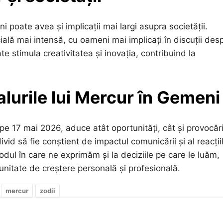
 poate avea și implicații mai largi asupra societății.
ală mai intensă, cu oameni mai implicați în discuții des
stimula creativitatea și inovația, contribuind la
.
lurile lui Mercur în Gemeni
 pe 17 mai 2026, aduce atât oportunități, cât și provocăr
divid să fie conștient de impactul comunicării și al reacții
odul în care ne exprimăm și la deciziile pe care le luăm,
nitate de creștere personală și profesională.
mercur
zodii