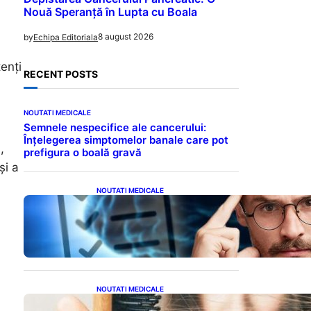
Nouă Speranță în Lupta cu Boala
8 august 2026
by
Echipa Editoriala
enți
RECENT POSTS
NOUTATI MEDICALE
Semnele nespecifice ale cancerului:
Înțelegerea simptomelor banale care pot
,
prefigura o boală gravă
și a
NOUTATI MEDICALE
Inteligența dincolo de note:
Semnele unui IQ ridicat
care nu țin de școală
NOUTATI MEDICALE
Semnele unei deficiențe de