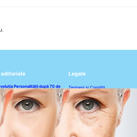
u.
editoriale
Legale
voluția Personalității după 70 de
Termeni și Condiții
ni: Ce Revelații Ne Oferă Studiile
sihologice
Politica de Confidențialitate
Politica de Cookies
Disclaimer
Contact