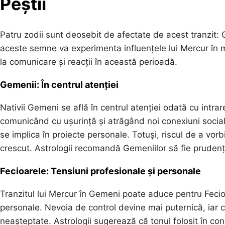
Peștii
Patru zodii sunt deosebit de afectate de acest tranzit: G
aceste semne va experimenta influențele lui Mercur în mod
la comunicare și reacții în această perioadă.
Gemenii: În centrul atenției
Nativii Gemeni se află în centrul atenției odată cu intrar
comunicând cu ușurință și atrăgând noi conexiuni sociale
se implica în proiecte personale. Totuși, riscul de a vor
crescut. Astrologii recomandă Gemeniilor să fie prudenți
Fecioarele: Tensiuni profesionale și personale
Tranzitul lui Mercur în Gemeni poate aduce pentru Fecioare
personale. Nevoia de control devine mai puternică, iar cr
neașteptate. Astrologii sugerează că tonul folosit în con