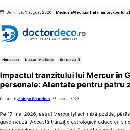
Sari
Skip
Duminică, 9 august 2026
Medicina
Afecțiuni
Tratamente
Expertul zil
la
to
conținut
content
Horoscop
Noutati Medicale
Stil de viaţă
Impactul tranzitului lui Mercur în 
personale: Atentate pentru patru z
Posted by
Echipa Editoriala
–
27 martie 2026
Pe 17 mai 2026, astrul Mercur își schimbă poziția, părăs
guvernează. Această tranziție astrologică aduce cu sine
interacțiunilor sociale, impactând în mod special patru z