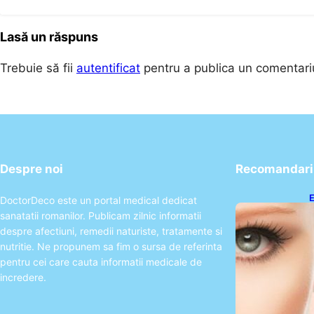
Lasă un răspuns
Trebuie să fii
autentificat
pentru a publica un comentari
Despre noi
Recomandari 
E
DoctorDeco este un portal medical dedicat
A
sanatatii romanilor. Publicam zilnic informatii
P
despre afectiuni, remedii naturiste, tratamente si
nutritie. Ne propunem sa fim o sursa de referinta
pentru cei care cauta informatii medicale de
incredere.