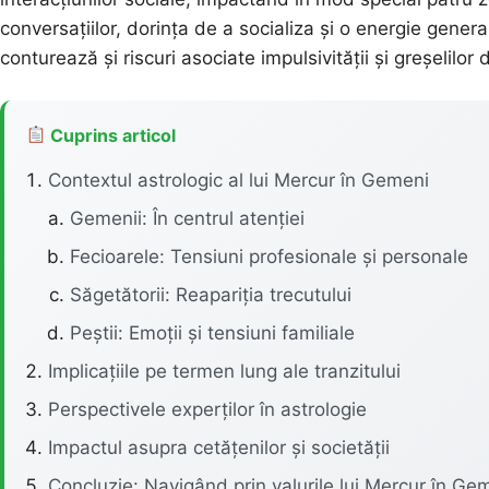
conversațiilor, dorința de a socializa și o energie gener
conturează și riscuri asociate impulsivității și greșelilo
Cuprins articol
Contextul astrologic al lui Mercur în Gemeni
Gemenii: În centrul atenției
Fecioarele: Tensiuni profesionale și personale
Săgetătorii: Reapariția trecutului
Peștii: Emoții și tensiuni familiale
Implicațiile pe termen lung ale tranzitului
Perspectivele experților în astrologie
Impactul asupra cetățenilor și societății
Concluzie: Navigând prin valurile lui Mercur în Ge