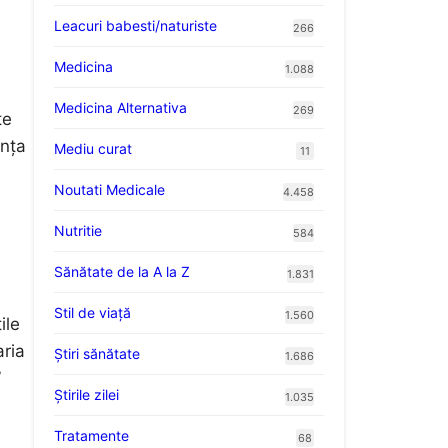
Leacuri babesti/naturiste
266
Medicina
1.088
Medicina Alternativa
269
te
anța
Mediu curat
11
Noutati Medicale
4.458
Nutritie
584
Sănătate de la A la Z
1.831
Stil de viaţă
1.560
ile
aria
Ştiri sănătate
1.686
”
Știrile zilei
1.035
Tratamente
68