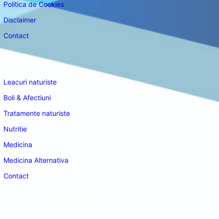
Politica de Cookies
Disclaimer
Contact
Navigare
Leacuri naturiste
Boli & Afectiuni
Tratamente naturiste
Nutritie
Medicina
Medicina Alternativa
Contact
doctordeco.ro
©2026. All Rights Reserved.