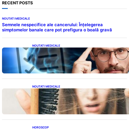
RECENT POSTS
NOUTATI MEDICALE
Semnele nespecifice ale cancerului: Înțelegerea
simptomelor banale care pot prefigura o boală gravă
NOUTATI MEDICALE
Inteligența dincolo de note: Semnele unui IQ
ridicat care nu țin de școală
NOUTATI MEDICALE
Semnele unei deficiențe de proteine:
Impactul asupra sănătății tale
HOROSCOP