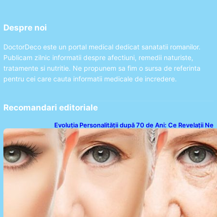
Despre noi
DoctorDeco este un portal medical dedicat sanatatii romanilor.
Publicam zilnic informatii despre afectiuni, remedii naturiste,
tratamente si nutritie. Ne propunem sa fim o sursa de referinta
pentru cei care cauta informatii medicale de incredere.
Recomandari editoriale
Evoluția Personalității după 70 de Ani: Ce Revelații Ne
Oferă Studiile Psihologice