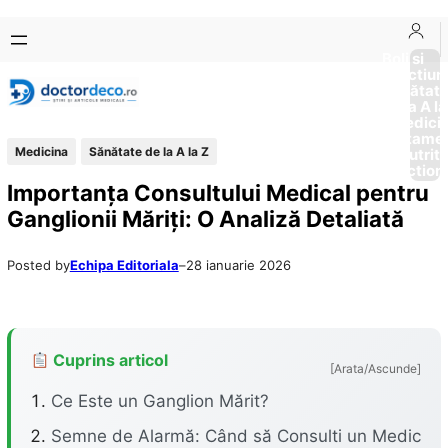
Sari
Skip
la
to
Boli si
Afectiun
conținut
content
Sănătat
de la A la
Medici
Tratame
Medicina
Sănătate de la A la Z
Nutriti
Diction
Importanța Consultului Medical pentru
Ganglionii Măriți: O Analiză Detaliată
Posted by
Echipa Editoriala
–
28 ianuarie 2026
Cuprins articol
[Arata/Ascunde]
Ce Este un Ganglion Mărit?
Semne de Alarmă: Când să Consulti un Medic