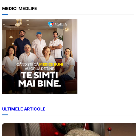
a
MEDICI MEDLIFE
r
c
h
ULTIMELE ARTICOLE