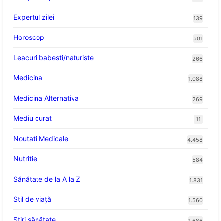
Expertul zilei
139
Horoscop
501
Leacuri babesti/naturiste
266
Medicina
1.088
Medicina Alternativa
269
Mediu curat
11
Noutati Medicale
4.458
Nutritie
584
Sănătate de la A la Z
1.831
Stil de viaţă
1.560
Ştiri sănătate
1.686