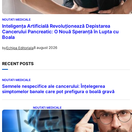
NOUTATI MEDICALE
Inteligența Artificială Revoluționează Depistarea
Cancerului Pancreatic: O Nouă Speranță în Lupta cu
Boala
8 august 2026
by
Echipa Editoriala
RECENT POSTS
NOUTATI MEDICALE
Semnele nespecifice ale cancerului: Înțelegerea
simptomelor banale care pot prefigura o boală gravă
NOUTATI MEDICALE
Inteligența dincolo de note: Semnele unui IQ
ridicat care nu țin de școală