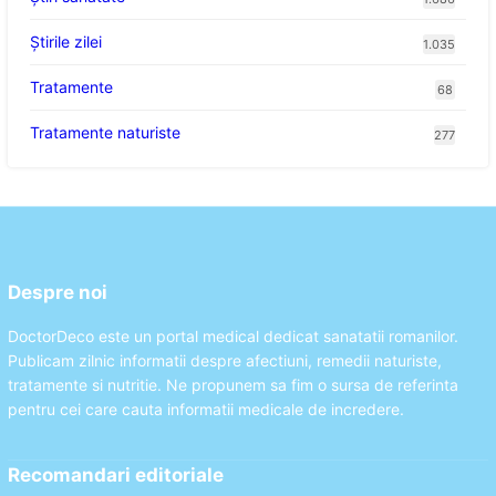
Știrile zilei
1.035
Tratamente
68
Tratamente naturiste
277
Despre noi
DoctorDeco este un portal medical dedicat sanatatii romanilor.
Publicam zilnic informatii despre afectiuni, remedii naturiste,
tratamente si nutritie. Ne propunem sa fim o sursa de referinta
pentru cei care cauta informatii medicale de incredere.
Recomandari editoriale