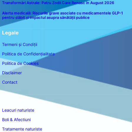
Transformări Astrale: Patru Zodii Care Renasc în August 2026
Alerta medicală: Riscurile grave asociate cu medicamentele GLP-1
pentru slăbit și impactul asupra sănătății publice
Legale
Termeni și Condiții
Politica de Confidențialitate
Politica de Cookies
Disclaimer
Contact
Navigare
Leacuri naturiste
Boli & Afectiuni
Tratamente naturiste