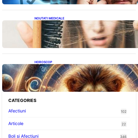
NOUTATI MEDICALE
Semnele unei deficiențe de proteine:
Impactul asupra sănătății tale
HOROSCOP
Portalul Leului 8/8: Oportunități de
Abundență pentru Cinci Zodii în 2026
CATEGORIES
Afectiuni
102
Articole
22
Boli și Afecțiuni
346