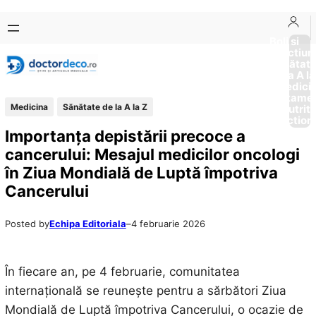
Sari
Skip
la
to
Boli si
Afectiun
conținut
content
Sănătat
de la A la
Medici
Tratame
Medicina
Sănătate de la A la Z
Nutriti
Diction
Importanța depistării precoce a
cancerului: Mesajul medicilor oncologi
în Ziua Mondială de Luptă împotriva
Cancerului
Posted by
Echipa Editoriala
–
4 februarie 2026
În fiecare an, pe 4 februarie, comunitatea
internațională se reunește pentru a sărbători Ziua
Mondială de Luptă împotriva Cancerului, o ocazie de