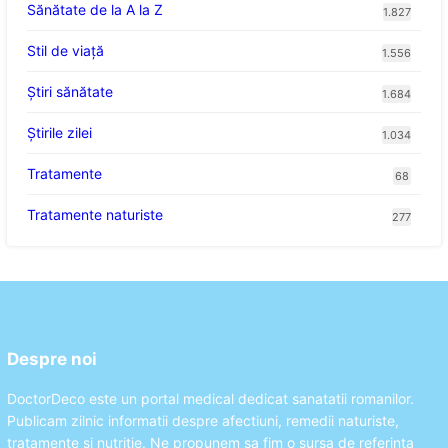
Sănătate de la A la Z
1.827
Stil de viaţă
1.556
Ştiri sănătate
1.684
Știrile zilei
1.034
Tratamente
68
Tratamente naturiste
277
Despre noi
DoctorDeco este un portal medical dedicat sanatatii romanilor.
Publicam zilnic informatii despre afectiuni, remedii naturiste,
tratamente si nutritie. Ne propunem sa fim o sursa de referinta