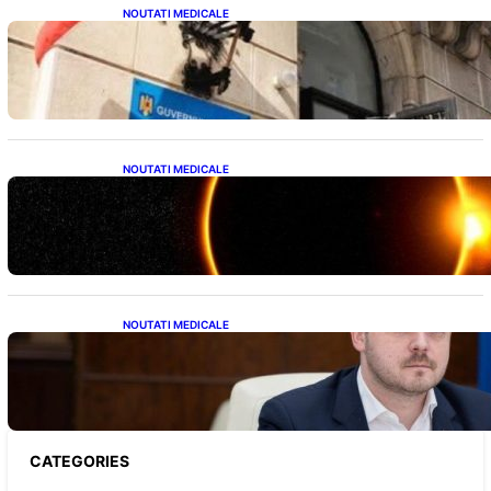
NOUTATI MEDICALE
Investiția Ministerului Sănătății: 174 de
milioane de lei pentru modernizarea
sistemului sanitar din România
NOUTATI MEDICALE
Eclipsa de Soare din august 2026: Un
Spectacol Astronomic Pe Cerul României
NOUTATI MEDICALE
Impactul Tăierii Energetice asupra Producției
de Medicamente: Avertismentul lui
Alexandru Rogobete către Guvernul
României
CATEGORIES