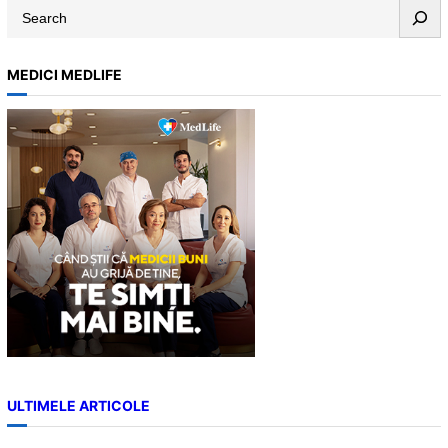
S
e
a
MEDICI MEDLIFE
r
c
h
ULTIMELE ARTICOLE