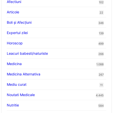
Afectiuni
102
Articole
22
Boli și Afecțiuni
346
Expertul zilei
139
Horoscop
499
Leacuri babesti/naturiste
266
Medicina
1.088
Medicina Alternativa
267
Mediu curat
11
Noutati Medicale
4.445
Nutritie
584