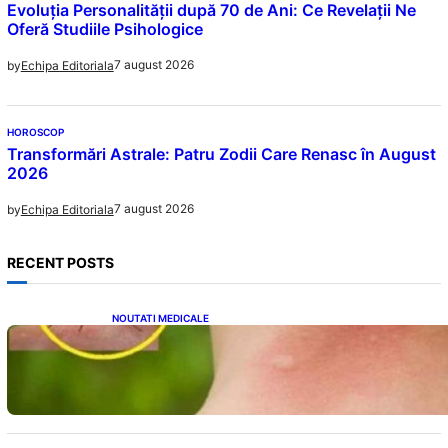
Evoluția Personalității după 70 de Ani: Ce Revelații Ne
Oferă Studiile Psihologice
7 august 2026
by
Echipa Editoriala
HOROSCOP
Transformări Astrale: Patru Zodii Care Renasc în August
2026
7 august 2026
by
Echipa Editoriala
RECENT POSTS
NOUTATI MEDICALE
Cum bacteriile pielii influențează atracția
țânțarilor: O nouă viziune asupra alegerii
victimelor