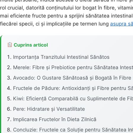
rol crucial, datorită conținutului lor bogat în fibre, vita
mai eficiente fructe pentru a sprijini sănătatea intestina
fiecărei specii, ci și implicațiile pe termen lung
asupra să
Cuprins articol
Importanța Tranzitului Intestinal Sănătos
Merele: Fibre și Prebiotice pentru Sănătatea Intest
Avocado: O Gustare Sănătoasă și Bogată în Fibre
Fructele de Pădure: Antioxidanți și Fibre pentru S
Kiwi: Eficiență Comparabilă cu Suplimentele de Fi
Pere: Hidratare și Versatilitate
Implicarea Fructelor în Dieta Zilnică
Concluzie: Fructele ca Soluție pentru Sănătatea In