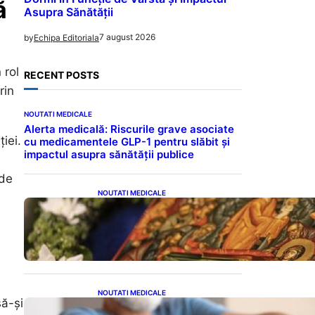
ă
Asupra Sănătății
7 august 2026
by
Echipa Editoriala
 rol
RECENT POSTS
rin
NOUTATI MEDICALE
Alerta medicală: Riscurile grave asociate
iei.
cu medicamentele GLP-1 pentru slăbit și
impactul asupra sănătății publice
 de
NOUTATI MEDICALE
Postul Adormirii Maicii
Domnului: Tradiții,
Superstiții și Implicații
Spiritualitate în 2026
NOUTATI MEDICALE
să-și
Îmbunătățirea sănătății