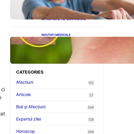
cardiovasculare: Patru
exerciții simple pentru
reducerea tensiunii
arteriale la domiciliu
NOUTATI MEDICALE
Cum bacteriile pielii
influențează atracția
țânțarilor: O nouă viziune
asupra alegerii victimelor
CATEGORIES
Afectiuni
102
 ci
Articole
22
e
Boli și Afecțiuni
346
cat
Expertul zilei
139
Horoscop
499