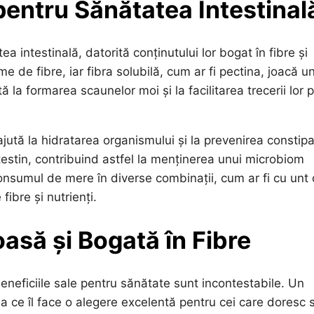
 pentru Sănătatea Intestinal
intestinală, datorită conținutului lor bogat în fibre și
de fibre, iar fibra solubilă, cum ar fi pectina, joacă un
 la formarea scaunelor moi și la facilitarea trecerii lor p
ută la hidratarea organismului și la prevenirea constipaț
testin, contribuind astfel la menținerea unui microbiom
consumul de mere în diverse combinații, cum ar fi cu unt
ibre și nutrienți.
să și Bogată în Fibre
neficiile sale pentru sănătate sunt incontestabile. Un
a ce îl face o alegere excelentă pentru cei care doresc 