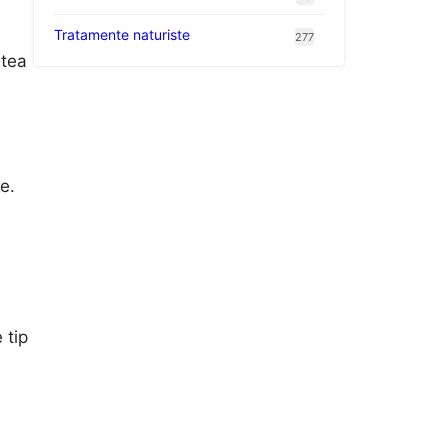
Tratamente naturiste
277
stea
e.
a
 tip