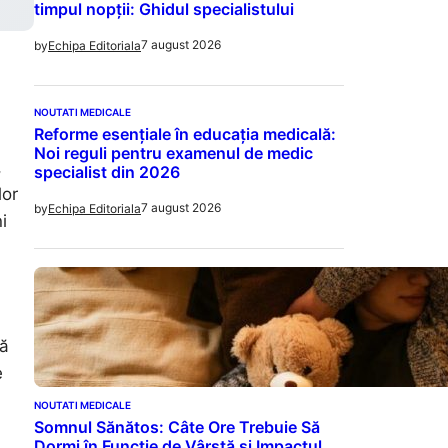
timpul nopții: Ghidul specialistului
7 august 2026
by
Echipa Editoriala
NOUTATI MEDICALE
Reforme esențiale în educația medicală:
Noi reguli pentru examenul de medic
,
specialist din 2026
lor
7 august 2026
by
Echipa Editoriala
i
ză
e
NOUTATI MEDICALE
Somnul Sănătos: Câte Ore Trebuie Să
Dormi în Funcție de Vârstă și Impactul