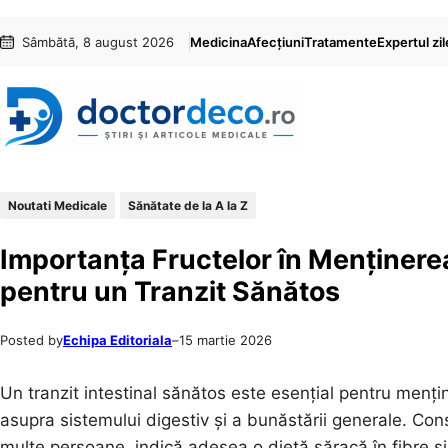
Sari
Skip
Sâmbătă, 8 august 2026
Medicina
Afecțiuni
Tratamente
Expertul zil
la
to
conținut
content
Noutati Medicale
Sănătate de la A la Z
Importanța Fructelor în Menținerea
pentru un Tranzit Sănătos
Posted by
Echipa Editoriala
–
15 martie 2026
Un tranzit intestinal sănătos este esențial pentru menț
asupra sistemului digestiv și a bunăstării generale. Con
multe persoane, indică adesea o dietă săracă în fibre și 