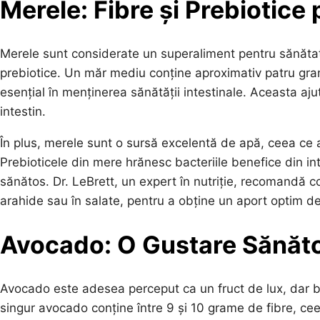
Merele: Fibre și Prebiotice
Merele sunt considerate un superaliment pentru sănătatea 
prebiotice. Un măr mediu conține aproximativ patru grame 
esențial în menținerea sănătății intestinale. Aceasta ajută
intestin.
În plus, merele sunt o sursă excelentă de apă, ceea ce aj
Prebioticele din mere hrănesc bacteriile benefice din in
sănătos. Dr. LeBrett, un expert în nutriție, recomandă 
arahide sau în salate, pentru a obține un aport optim de f
Avocado: O Gustare Sănătoa
Avocado este adesea perceput ca un fruct de lux, dar be
singur avocado conține între 9 și 10 grame de fibre, cee