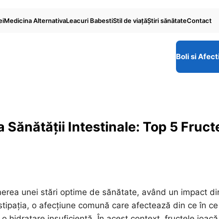
ei
Medicina Alternativa
Leacuri Babesti
Stil de viaţă
Ştiri sănătate
Contact
Boli si Afect
 Sănătății Intestinale: Top 5 Fruct
inerea unei stări optime de sănătate, având un impact di
stipația, o afecțiune comună care afectează din ce în ce
o hidratare insuficientă. În acest context, fructele joacă