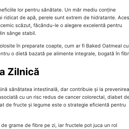
eficiile lor pentru sănătate. Un măr mediu conține
ui ridicat de apă, perele sunt extrem de hidratante. Ace
licemic scăzut, făcându-le o alegere excelentă pentru
in sânge stabil.
olosite în preparate coapte, cum ar fi Baked Oatmeal cu
entru o dietă bazată pe alimente integrale, bogată în fibr
a Zilnică
jină sănătatea intestinală, dar contribuie și la prevenire
asociată cu un risc redus de cancer colorectal, diabet de
t de fructe și legume este o strategie eficientă pentru
e grame de fibre pe zi, iar fructele pot juca un rol