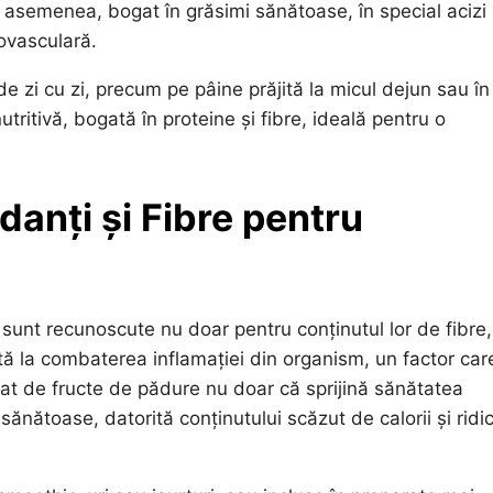
e asemenea, bogat în grăsimi sănătoase, în special acizi
ovasculară.
e zi cu zi, precum pe pâine prăjită la micul dejun sau în
itivă, bogată în proteine și fibre, ideală pentru o
danți și Fibre pentru
 sunt recunoscute nu doar pentru conținutul lor de fibre,
jută la combaterea inflamației din organism, un factor car
at de fructe de pădure nu doar că sprijină sănătatea
 sănătoase, datorită conținutului scăzut de calorii și ridi