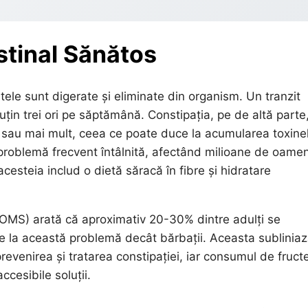
stinal Sănătos
ntele sunt digerate și eliminate din organism. Un tranzit
uțin trei ori pe săptămână. Constipația, pe de altă parte
le sau mai mult, ceea ce poate duce la acumularea toxine
problemă frecvent întâlnită, afectând milioane de oamen
 acesteia includ o dietă săracă în fibre și hidratare
 (OMS) arată că aproximativ 20-30% dintre adulți se
se la această problemă decât bărbații. Aceasta sublinia
revenirea și tratarea constipației, iar consumul de fruct
ccesibile soluții.