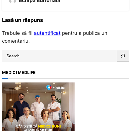
Echipa Editoriala
Lasă un răspuns
Trebuie să fii
autentificat
pentru a publica un
comentariu.
S
e
a
MEDICI MEDLIFE
r
c
h