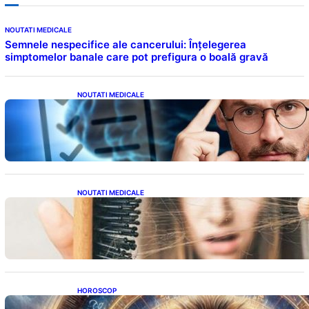
NOUTATI MEDICALE
Semnele nespecifice ale cancerului: Înțelegerea
simptomelor banale care pot prefigura o boală gravă
NOUTATI MEDICALE
Inteligența dincolo de note: Semnele unui IQ
ridicat care nu țin de școală
NOUTATI MEDICALE
Semnele unei deficiențe de proteine:
Impactul asupra sănătății tale
HOROSCOP
Portalul Leului 8/8: Oportunități de