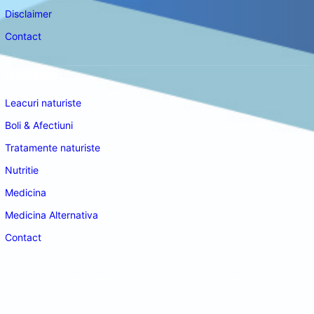
Disclaimer
Contact
Navigare
Leacuri naturiste
Boli & Afectiuni
Tratamente naturiste
Nutritie
Medicina
Medicina Alternativa
Contact
doctordeco.ro
©2026. All Rights Reserved.