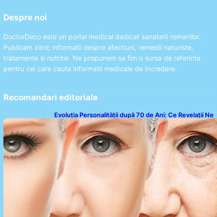
Despre noi
DoctorDeco este un portal medical dedicat sanatatii romanilor.
Publicam zilnic informatii despre afectiuni, remedii naturiste,
tratamente si nutritie. Ne propunem sa fim o sursa de referinta
pentru cei care cauta informatii medicale de incredere.
Recomandari editoriale
Evoluția Personalității după 70 de Ani: Ce Revelații Ne
Oferă Studiile Psihologice