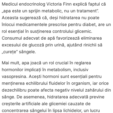
Medicul endocrinolog Victoria Finn explică faptul că
„apa este un sprijin metabolic, nu un tratament”.
Aceasta sugerează că, deși hidratarea nu poate
înlocui medicamentele prescrise pentru diabet, are un
rol esențial în susținerea controlului glicemic.
Consumul adecvat de apă favorizează eliminarea
excesului de glucoză prin urină, ajutând rinichii să
„curețe” sângele.
Mai mult, apa joacă un rol crucial în reglarea
hormonilor implicați în metabolism, inclusiv
vasopresina. Acești hormoni sunt esențiali pentru
menținerea echilibrului fluidelor în organism, iar orice
dezechilibru poate afecta negativ nivelul zahărului din
sânge. De asemenea, hidratarea adecvată previne
creșterile artificiale ale glicemiei cauzate de
concentrarea sângelui în lipsa lichidelor, un lucru