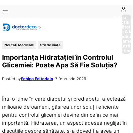
Sari
Skip
la
to
Boli si
Afectiun
conținut
content
Sănătat
de la A la
Medici
Tratame
Noutati Medicale
Stil de viaţă
Nutriti
Diction
Importanța Hidratației în Controlul
Glicemiei: Poate Apa Să Fie Soluția?
Posted by
Echipa Editoriala
–
7 februarie 2026
Într-o lume în care diabetul și prediabetul afectează
milioane de oameni, găsirea unor soluții eficiente
pentru controlul glicemiei devine din ce în ce mai
importantă. Hidratarea, un aspect adesea neglijat în
discuțiile despre sănătate, s-a dovedit a avea un