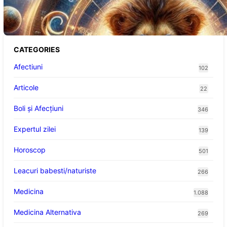
Abundență pentru Cinci Zodii în 2026
CATEGORIES
Afectiuni
102
Articole
22
Boli și Afecțiuni
346
Expertul zilei
139
Horoscop
501
Leacuri babesti/naturiste
266
Medicina
1.088
Medicina Alternativa
269