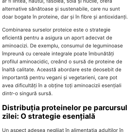
ar fi lintea, năutul, fasolea, soia și nucile, oferă
alternative sănătoase și sustenabile, care nu sunt
doar bogate în proteine, dar și în fibre și antioxidanți.
Combinarea surselor proteice este o strategie
eficientă pentru a asigura un aport adecvat de
aminoacizi. De exemplu, consumul de leguminoase
împreună cu cereale integrale poate îmbunătăți
profilul aminoacidic, creând o sursă de proteine de
înaltă calitate. Această abordare este deosebit de
importantă pentru vegani și vegetarieni, care pot
avea dificultăți în a obține toți aminoacizii esențiali
dintr-o singură sursă.
Distribuția proteinelor pe parcursul
zilei: O strategie esențială
Un aspect adesea neglijat în alimentația adulților în