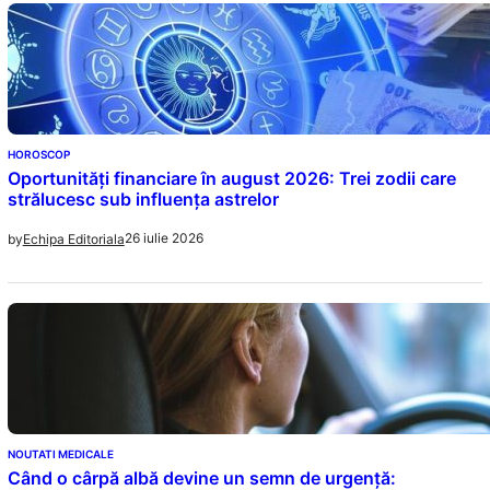
HOROSCOP
Oportunități financiare în august 2026: Trei zodii care
strălucesc sub influența astrelor
26 iulie 2026
by
Echipa Editoriala
NOUTATI MEDICALE
Când o cârpă albă devine un semn de urgență: