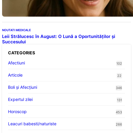
consumului zilnic
NOUTATI MEDICALE
Leii Strălucesc în August: O Lună a Oportunităților și
Succesului
CATEGORIES
Afectiuni
102
Articole
22
Boli și Afecțiuni
346
Expertul zilei
131
Horoscop
453
Leacuri babesti/naturiste
266