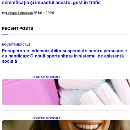
semnificația și impactul acestui gest în trafic
26 iulie 2026
by
Echipa Editoriala
RECENT POSTS
NOUTATI MEDICALE
Recuperarea indemnizațiilor suspendate pentru persoanele
cu handicap: O nouă oportunitate în sistemul de asistență
socială
NOUTATI MEDICALE
Tampoanele menstruale: O analiză profundă
a riscurilor legate de metale toxice
NOUTATI MEDICALE
Ceaiul – Băutura care protejează inima:
Descoperiri recente despre beneficiile