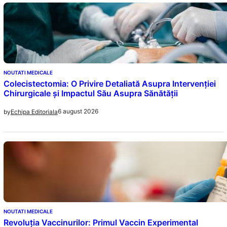
NOUTATI MEDICALE
Colecistectomia: O Privire Detaliată Asupra Intervenției
Chirurgicale și Impactul Său Asupra Sănătății
6 august 2026
by
Echipa Editoriala
NOUTATI MEDICALE
Revoluția Vaccinurilor: Primul Vaccin Experimental