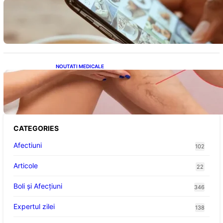
Revoluția Bateriilor pentru Telefoane:
Avantaje, Provocări și Viitorul Tehnologiei
Energetice
NOUTATI MEDICALE
Varicele și Umflarea Picioarelor pe Caniculă:
Înțelegerea Simptomelor și Măsurilor de
Prevenție
CATEGORIES
Afectiuni
102
Articole
22
Boli și Afecțiuni
346
Expertul zilei
138