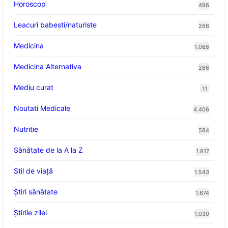
Horoscop
496
Leacuri babesti/naturiste
266
Medicina
1.088
Medicina Alternativa
266
Mediu curat
11
Noutati Medicale
4.406
Nutritie
584
Sănătate de la A la Z
1.817
Stil de viaţă
1.543
Ştiri sănătate
1.674
Știrile zilei
1.030