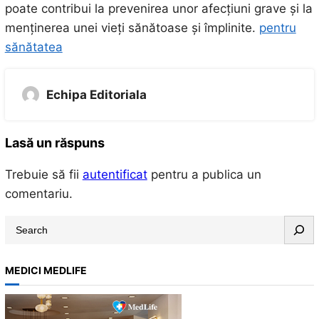
poate contribui la prevenirea unor afecțiuni grave și la
menținerea unei vieți sănătoase și împlinite.
pentru
sănătatea
Echipa Editoriala
Lasă un răspuns
Trebuie să fii
autentificat
pentru a publica un
comentariu.
S
e
a
MEDICI MEDLIFE
r
c