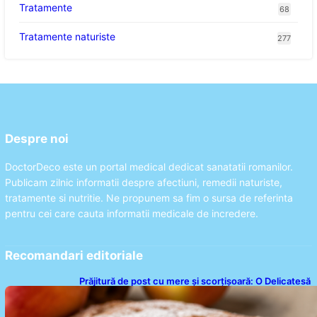
Tratamente
68
Tratamente naturiste
277
Despre noi
DoctorDeco este un portal medical dedicat sanatatii romanilor.
Publicam zilnic informatii despre afectiuni, remedii naturiste,
tratamente si nutritie. Ne propunem sa fim o sursa de referinta
pentru cei care cauta informatii medicale de incredere.
Recomandari editoriale
Prăjitură de post cu mere și scorțișoară: O Delicatesă
Dulce pentru Postul Adormirii Maicii Domnului