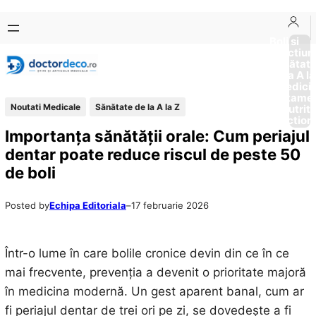
Sari
Skip
la
to
Boli si
Afectiun
conținut
content
Sănătat
de la A la
Medici
Tratame
Noutati Medicale
Sănătate de la A la Z
Nutriti
Diction
Importanța sănătății orale: Cum periajul
dentar poate reduce riscul de peste 50
de boli
Posted by
Echipa Editoriala
–
17 februarie 2026
Într-o lume în care bolile cronice devin din ce în ce
mai frecvente, prevenția a devenit o prioritate majoră
în medicina modernă. Un gest aparent banal, cum ar
fi periajul dentar de trei ori pe zi, se dovedește a fi