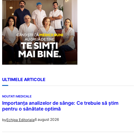
h
ULTIMELE ARTICOLE
NOUTATI MEDICALE
Importanța analizelor de sânge: Ce trebuie să știm
pentru o sănătate optimă
6 august 2026
by
Echipa Editoriala