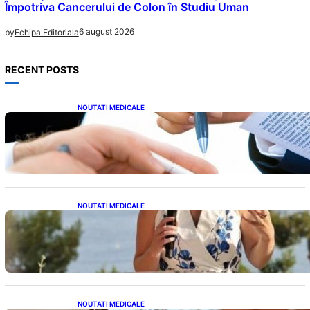
Împotriva Cancerului de Colon în Studiu Uman
6 august 2026
by
Echipa Editoriala
RECENT POSTS
NOUTATI MEDICALE
Acordul României cu Banca Mondială: O
Analiză Detaliată a Împrumutului și
Condițiilor Impuse
NOUTATI MEDICALE
Nașterea prințesei Eugenie la Lisabona: O
alegere plină de semnificație pentru familia
regală britanică
NOUTATI MEDICALE