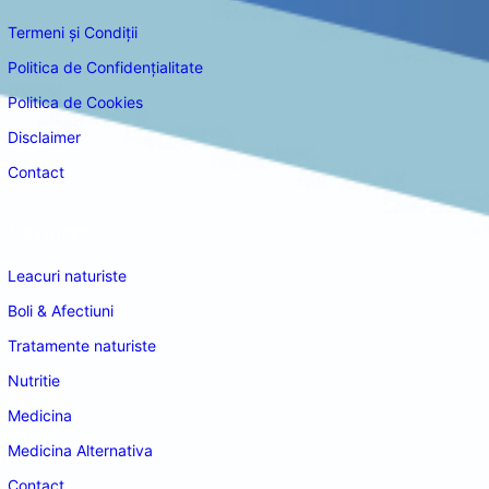
Termeni și Condiții
Politica de Confidențialitate
Politica de Cookies
Disclaimer
Contact
Navigare
Leacuri naturiste
Boli & Afectiuni
Tratamente naturiste
Nutritie
Medicina
Medicina Alternativa
Contact