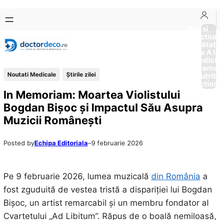
Sari
Skip
la
to
Boli si
Afectiun
conținut
content
Sănătat
de la A la
Medici
Tratame
Noutati Medicale
Știrile zilei
Nutriti
Diction
In Memoriam: Moartea Violistului
Bogdan Bișoc și Impactul Său Asupra
Muzicii Românești
Posted by
Echipa Editoriala
–
9 februarie 2026
Pe 9 februarie 2026, lumea muzicală
din România
a
fost zguduită de vestea tristă a dispariției lui Bogdan
Bișoc, un artist remarcabil și un membru fondator al
Cvartetului „Ad Libitum”. Răpus de o boală nemiloasă,