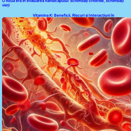
O nouă eră în evaluarea handicapului: schimbați criteriile, schimbați
vieți
Vitamina K: Beneficii, Riscuri și Interacțiuni în
Coagularea Sângelui