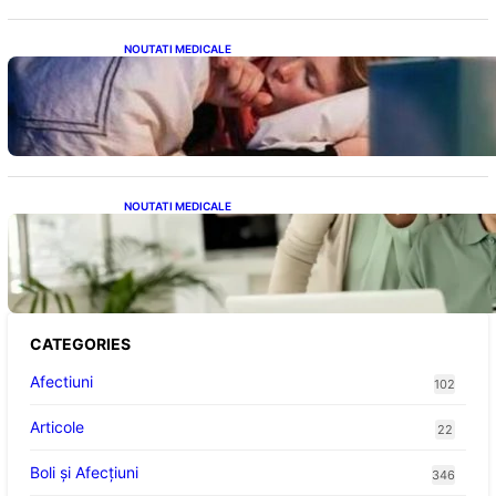
NOUTATI MEDICALE
Tusea seacă nocturnă: Semnale importante
despre sănătatea inimii tale
NOUTATI MEDICALE
Sprijin financiar pentru pensionari: Ce
înseamnă ajutoarele de până la 500 de lei în
2026
CATEGORIES
Afectiuni
102
Articole
22
Boli și Afecțiuni
346