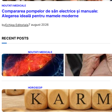
NOUTATI MEDICALE
Compararea pompelor de sân electrice și manuale:
Alegerea ideală pentru mamele moderne
7 august 2026
by
Echipa Editoriala
RECENT POSTS
NOUTATI MEDICALE
Ficatul Gras: Semnalul Ușor Ignorat de la
Picioare și Importanța Diagnosticării Timpurii
HOROSCOP
Eclipsa și Karma: Impactul Emoțional Asupra
Zodiilor Leu și Vărsător