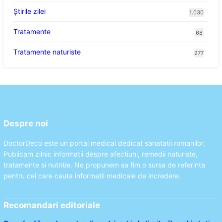
Știrile zilei
1.030
Tratamente
68
Tratamente naturiste
277
Despre noi
DoctorDeco este un portal medical dedicat sanatatii romanilor.
Publicam zilnic informatii despre afectiuni, remedii naturiste,
tratamente si nutritie. Ne propunem sa fim o sursa de referinta
pentru cei care cauta informatii medicale de incredere.
Recomandari editoriale