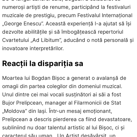
numeroși artiști de renume, participând la festivaluri
muzicale de prestigiu, precum Festivalul Internațional
„George Enescu”. Această experiență l-a ajutat să își
dezvolte abilitățile și să îmbogățească repertoriul
Cvartetului „Ad Libitum”, aducând o notă personală și
inovatoare interpretărilor.
Reacții la dispariția sa
Moartea lui Bogdan Bișoc a generat o avalanșă de
omagii din partea colegilor din domeniul muzical.
Unul dintre cei mai vocali susținători ai săi a fost
Bujor Prelipcean, manager al Filarmonicii de Stat
„Moldova” din Iași. Într-un mesaj emoționant,
Prelipcean a descris pierderea ca fiind devastatoare,
subliniind nu doar talentul artistic al lui Bișoc, ci și
caracterul său uman. „Un Artist desăvârșit, un