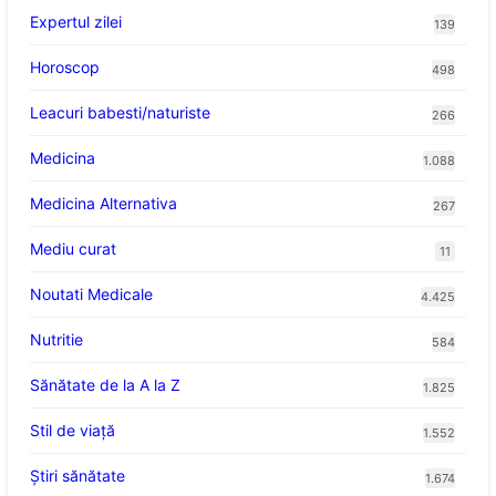
Expertul zilei
139
Horoscop
498
Leacuri babesti/naturiste
266
Medicina
1.088
Medicina Alternativa
267
Mediu curat
11
Noutati Medicale
4.425
Nutritie
584
Sănătate de la A la Z
1.825
Stil de viaţă
1.552
Ştiri sănătate
1.674