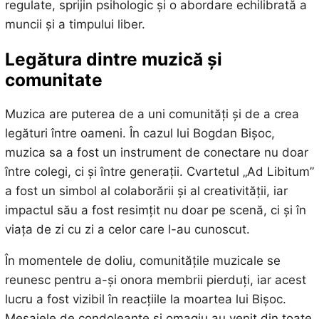
regulate, sprijin psihologic și o abordare echilibrată a
muncii și a timpului liber.
Legătura dintre muzică și
comunitate
Muzica are puterea de a uni comunități și de a crea
legături între oameni. În cazul lui Bogdan Bișoc,
muzica sa a fost un instrument de conectare nu doar
între colegi, ci și între generații. Cvartetul „Ad Libitum”
a fost un simbol al colaborării și al creativității, iar
impactul său a fost resimțit nu doar pe scenă, ci și în
viața de zi cu zi a celor care l-au cunoscut.
În momentele de doliu, comunitățile muzicale se
reunesc pentru a-și onora membrii pierduți, iar acest
lucru a fost vizibil în reacțiile la moartea lui Bișoc.
Mesajele de condoleanțe și omagiu au venit din toate