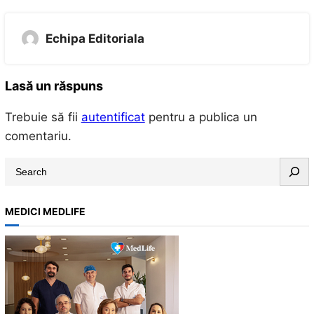
Echipa Editoriala
Lasă un răspuns
Trebuie să fii
autentificat
pentru a publica un
comentariu.
S
e
a
MEDICI MEDLIFE
r
c
h