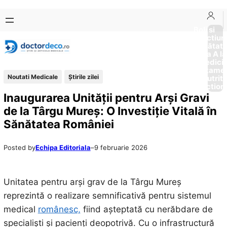
Sari
Skip
la
to
Boli si
Afectiun
conținut
content
Sănătat
de la A la
Medici
Tratame
Noutati Medicale
Știrile zilei
Nutriti
Diction
Inaugurarea Unității pentru Arși Gravi
de la Târgu Mureș: O Investiție Vitală în
Sănătatea României
Posted by
Echipa Editoriala
–
9 februarie 2026
Unitatea pentru arși grav de la Târgu Mureș
reprezintă o realizare semnificativă pentru sistemul
medical
românesc,
fiind așteptată cu nerăbdare de
specialiști și pacienți deopotrivă. Cu o infrastructură