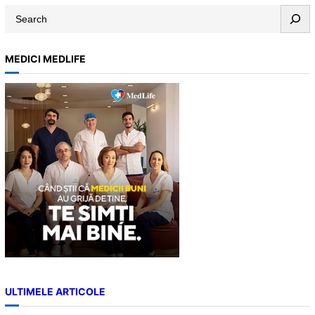
S
e
a
MEDICI MEDLIFE
r
c
h
ULTIMELE ARTICOLE