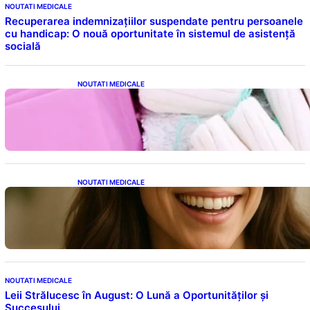
NOUTATI MEDICALE
Recuperarea indemnizațiilor suspendate pentru persoanele
cu handicap: O nouă oportunitate în sistemul de asistență
socială
NOUTATI MEDICALE
Tampoanele menstruale: O analiză profundă
a riscurilor legate de metale toxice
NOUTATI MEDICALE
Ceaiul – Băutura care protejează inima:
Descoperiri recente despre beneficiile
consumului zilnic
NOUTATI MEDICALE
Leii Strălucesc în August: O Lună a Oportunităților și
Succesului