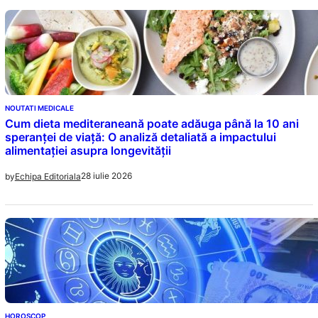
NOUTATI MEDICALE
Cum dieta mediteraneană poate adăuga până la 10 ani
speranței de viață: O analiză detaliată a impactului
alimentației asupra longevității
28 iulie 2026
by
Echipa Editoriala
HOROSCOP