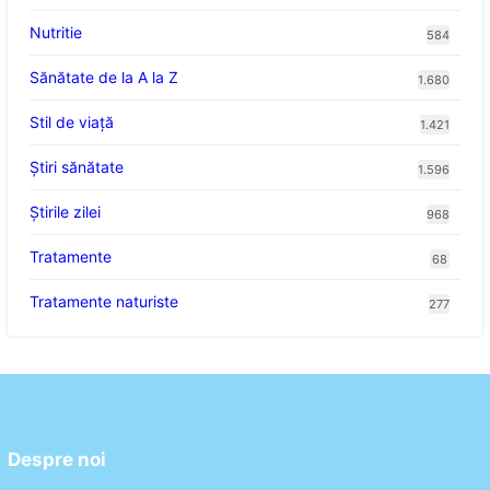
Nutritie
584
Sănătate de la A la Z
1.680
Stil de viaţă
1.421
Ştiri sănătate
1.596
Știrile zilei
968
Tratamente
68
Tratamente naturiste
277
Despre noi