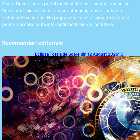
DoctorDeco este un portal medical dedicat sanatatii romanilor.
Publicam zilnic informatii despre afectiuni, remedii naturiste,
tratamente si nutritie. Ne propunem sa fim o sursa de referinta
pentru cei care cauta informatii medicale de incredere.
Recomandari editoriale
Eclipsa Totală de Soare din 12 August 2026: O
Analiză a Impactului asupra Trei Zodii și a Ciclului de
18 Ani