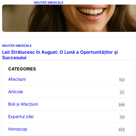
NOUTATI MEDICALE
Ceaiul – Băutura care protejează inima:
Descoperiri recente despre beneficiile
consumului zilnic
NOUTATI MEDICALE
Leii Strălucesc în August: O Lună a Oportunităților și
Succesului
CATEGORIES
Afectiuni
102
Articole
22
Boli și Afecțiuni
346
Expertul zilei
131
Horoscop
453