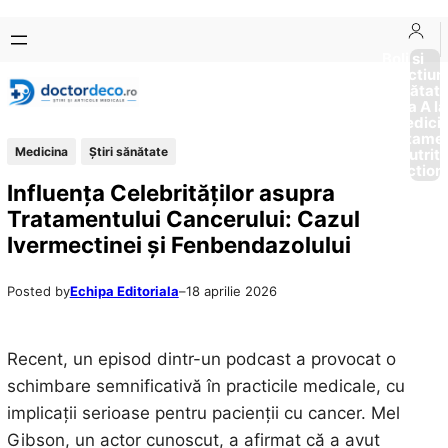
Sari
Skip
la
to
Boli si
Afectiun
conținut
content
Sănătat
de la A la
Medici
Tratame
Medicina
Ştiri sănătate
Nutriti
Diction
Influența Celebrităților asupra
Tratamentului Cancerului: Cazul
Ivermectinei și Fenbendazolului
Posted by
Echipa Editoriala
–
18 aprilie 2026
Recent, un episod dintr-un podcast a provocat o
schimbare semnificativă în practicile medicale, cu
implicații serioase pentru pacienții cu cancer. Mel
Gibson, un actor cunoscut, a afirmat că a avut