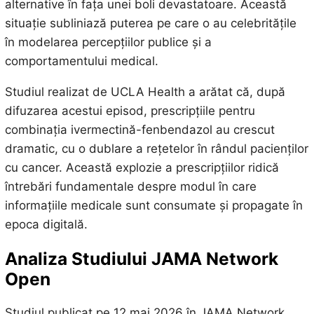
alternative în fața unei boli devastatoare. Această
situație subliniază puterea pe care o au celebritățile
în modelarea percepțiilor publice și a
comportamentului medical.
Studiul realizat de UCLA Health a arătat că, după
difuzarea acestui episod, prescripțiile pentru
combinația ivermectină-fenbendazol au crescut
dramatic, cu o dublare a rețetelor în rândul pacienților
cu cancer. Această explozie a prescripțiilor ridică
întrebări fundamentale despre modul în care
informațiile medicale sunt consumate și propagate în
epoca digitală.
Analiza Studiului JAMA Network
Open
Studiul publicat pe 12 mai 2026 în JAMA Network