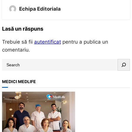
Echipa Editoriala
Lasă un răspuns
Trebuie să fii
autentificat
pentru a publica un
comentariu.
S
e
a
MEDICI MEDLIFE
r
c
h