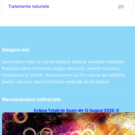
Tratamente naturiste
277
Despre noi
DoctorDeco este un portal medical dedicat sanatatii romanilor.
Publicam zilnic informatii despre afectiuni, remedii naturiste,
tratamente si nutritie. Ne propunem sa fim o sursa de referinta
pentru cei care cauta informatii medicale de incredere.
Recomandari editoriale
Eclipsa Totală de Soare din 12 August 2026: O
Analiză a Impactului asupra Trei Zodii și a Ciclului de
18 Ani